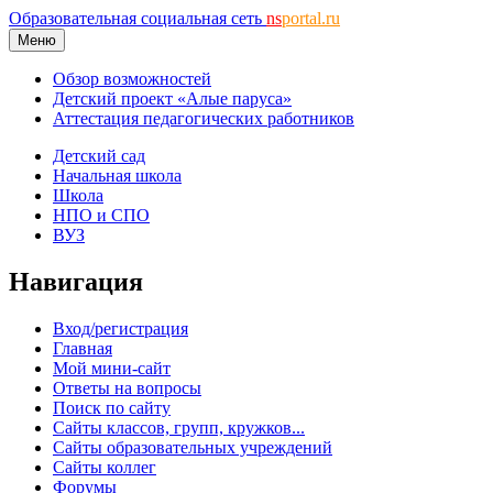
Образовательная социальная сеть
ns
portal.ru
Меню
Обзор возможностей
Детский проект «Алые паруса»
Аттестация педагогических работников
Детский сад
Начальная школа
Школа
НПО и СПО
ВУЗ
Навигация
Вход/регистрация
Главная
Мой мини-сайт
Ответы на вопросы
Поиск по сайту
Сайты классов, групп, кружков...
Сайты образовательных учреждений
Сайты коллег
Форумы