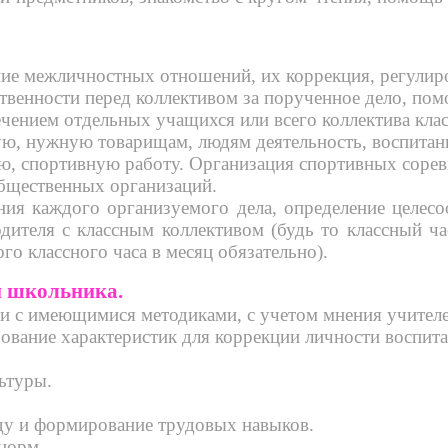
ние межличностных отношений, их коррекция, регули
твенности перед коллективом за порученное дело, пом
ечением отдельных учащихся или всего коллектива клас
ую, нужную товарищам, людям деятельность, воспитан
ю, спортивную работу. Организация спортивных сорев
бщественных организаций.
ия каждого организуемого дела, определение целесо
ителя с классным коллективом (будь то классный час
ого классного часа в месяц обязательно).
и школьника.
и с имеющимися методиками, с учетом мнения учителей
зование характеристик для коррекции личности воспита
ьтуры.
ду и формирование трудовых навыков.
норм.