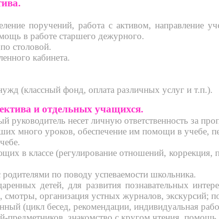
тива.
еление поручений, работа с активом, направление уч
омощь в работе старшего дежурного.
 по столовой.
енного кабинета.
ужд (классный фонд, оплата различных услуг и т.п.).
ектива и отдельных учащихся.
ый руководитель несет личную ответственность за пр
ших много уроков, обеспечение им помощи в учебе, пе
чебе.
щих в классе (регулирование отношений, коррекция, п
с родителями по поводу успеваемости школьника.
даренных детей, для развития познавательных интер
 смотры, организация устных журналов, экскурсий; пос
нный (цикл бесед, рекомендации, индивидуальная работ
ей-предметников, знакомство с кругом чтения, помощь 