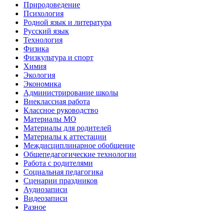
Природоведение
Психология
Родной язык и литература
Русский язык
Технология
Физика
Физкультура и спорт
Химия
Экология
Экономика
Администрирование школы
Внеклассная работа
Классное руководство
Материалы МО
Материалы для родителей
Материалы к аттестации
Междисциплинарное обобщение
Общепедагогические технологии
Работа с родителями
Социальная педагогика
Сценарии праздников
Аудиозаписи
Видеозаписи
Разное