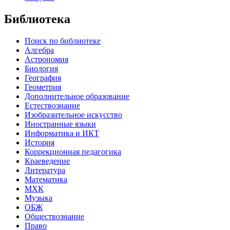
Библиотека
Поиск по библиотеке
Алгебра
Астрономия
Биология
География
Геометрия
Дополнительное образование
Естествознание
Изобразительное искусство
Иностранные языки
Информатика и ИКТ
История
Коррекционная педагогика
Краеведение
Литература
Математика
МХК
Музыка
ОБЖ
Обществознание
Право