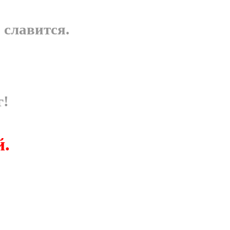
 славится.
г!
й.