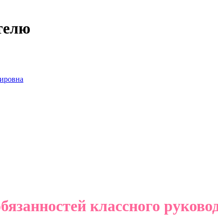
телю
ировна
бязанностей классного руково