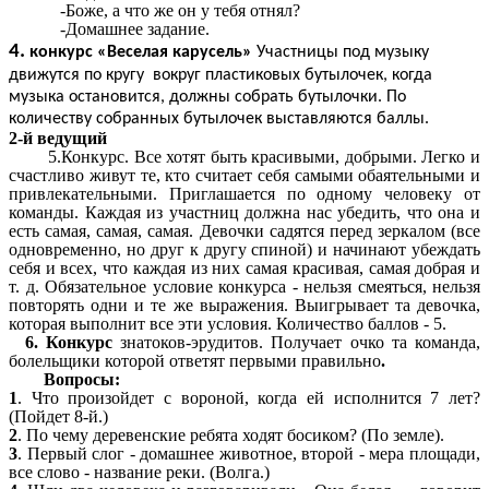
-Боже, а что же он у тебя отнял?
-Домашнее задание.
4.
конкурс «Веселая карусель»
Участницы под музыку
движутся по кругу вокруг пластиковых бутылочек, когда
музыка остановится, должны собрать бутылочки. По
количеству собранных бутылочек выставляются баллы.
2-й ведущий
5.Конкурс. Все хотят быть красивыми, добрыми. Легко и
счастливо живут те, кто считает себя самыми обаятельными и
привлекательными. Приглашается по одному человеку от
команды. Каждая из участниц должна нас убедить, что она и
есть самая, самая, самая. Девочки садятся перед зеркалом (все
одновременно, но друг к другу спиной) и начинают убеждать
себя и всех, что каждая из них самая красивая, самая добрая и
т. д. Обязательное условие конкурса - нельзя смеяться, нельзя
повторять одни и те же выражения. Выигрывает та девочка,
которая выполнит все эти условия. Количество баллов - 5.
6. Конкурс
знатоков-эрудитов. Получает очко та команда,
болельщики которой ответят первыми правильно
.
Вопросы:
1
. Что произойдет с вороной, когда ей исполнится 7 лет?
(Пойдет 8-й.)
2
. По чему деревенские ребята ходят босиком? (По земле).
3
. Первый слог - домашнее животное, второй - мера площади,
все слово - название реки. (Волга.)