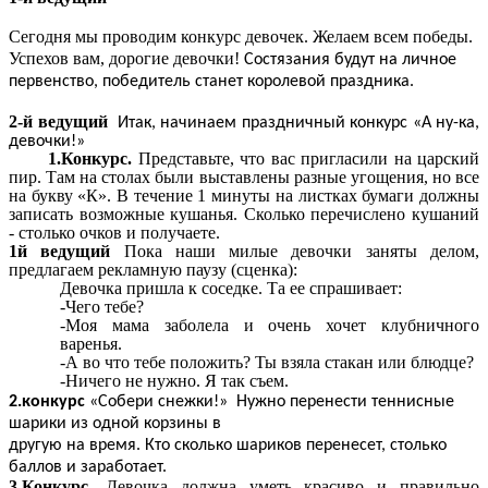
Сегодня мы проводим конкурс девочек. Желаем всем победы.
Успехов вам, дорогие девочки!
Состязания будут на личное
первенство, победитель станет королевой праздника.
2-й ведущий
Итак, начинаем праздничный конкурс «А ну-ка,
девочки!»
1.Конкурс.
Представьте, что вас пригласили на царский
пир. Там на столах были выставлены разные угощения, но все
на букву «К». В течение 1 минуты на листках бумаги должны
записать возможные кушанья. Сколько перечислено кушаний
- столько очков и получаете.
1й ведущий
Пока наши милые девочки заняты делом,
предлагаем рекламную паузу (сценка):
Девочка пришла к соседке. Та ее спрашивает:
-Чего тебе?
-Моя мама заболела и очень хочет клубничного
варенья.
-А во что тебе положить? Ты взяла стакан или блюдце?
-Ничего не нужно. Я так съем.
2.конкурс
«Собери снежки!» Нужно перенести теннисные
шарики из одной корзины в
другую на время. Кто сколько шариков перенесет, столько
баллов и заработает.
3.Конкурс
. Девочка должна уметь красиво и правильно