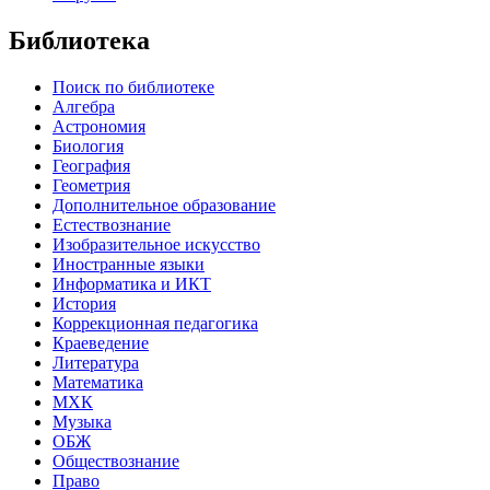
Библиотека
Поиск по библиотеке
Алгебра
Астрономия
Биология
География
Геометрия
Дополнительное образование
Естествознание
Изобразительное искусство
Иностранные языки
Информатика и ИКТ
История
Коррекционная педагогика
Краеведение
Литература
Математика
МХК
Музыка
ОБЖ
Обществознание
Право