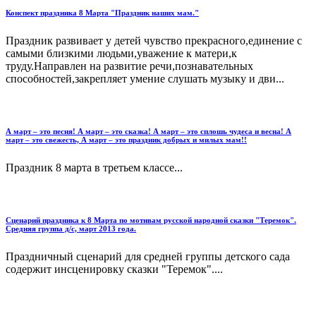
Конспект праздника 8 Марта "Праздник наших мам."
Праздник развивает у детей чувство прекрасного,единение с
самыми близкими людьми,уважение к матери,к
труду.Направлен на развитие речи,познавательных
способностей,закрепляет умение слушать музыку и дви...
А март – это песня! А март – это сказка! А март – это сплошь чудеса и весна! А
март – это свежесть, А март – это праздник добрых и милых мам!!
Праздник 8 марта в третьем классе...
Сценарий праздника к 8 Марта по мотивам русской народной сказки "Теремок".
Средняя группа д/с, март 2013 года.
Праздничный сценарий для средней группы детского сада
содержит инсценировку сказки "Теремок"....