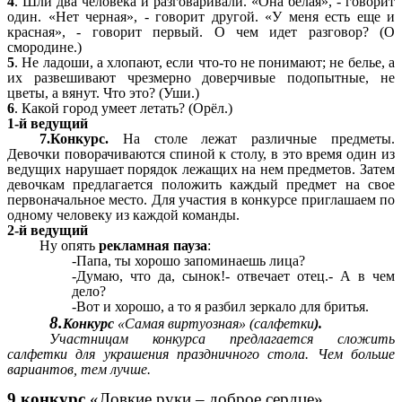
4
. Шли два человека и разговаривали. «Она белая», - говорит
один. «Нет черная», - говорит другой. «У меня есть еще и
красная», - говорит первый. О чем идет разговор? (О
смородине.)
5
. Не ладоши, а хлопают, если что-то не понимают; не белье, а
их развешивают чрезмерно доверчивые подопытные, не
цветы, а вянут. Что это? (Уши.)
6
. Какой город умеет летать? (Орёл.)
1-й ведущий
7.Конкурс.
На столе лежат различные предметы.
Девочки поворачиваются спиной к столу, в это время один из
ведущих нарушает порядок лежащих на нем предметов. Затем
девочкам предлагается положить каждый предмет на свое
первоначальное место. Для участия в конкурсе приглашаем по
одному человеку из каждой команды.
2-й ведущий
Ну опять
рекламная пауза
:
-Папа, ты хорошо запоминаешь лица?
-Думаю, что да, сынок!- отвечает отец.- А в чем
дело?
-Вот и хорошо, а то я разбил зеркало для бритья.
8.
Конкурс
«Самая виртуозная» (салфетки
).
Участницам конкурса предлагается сложить
салфетки для украшения праздничного стола. Чем больше
вариантов, тем лучше.
9.конкурс
«Ловкие руки – доброе сердце»