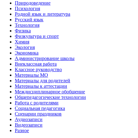
Природоведение
Психология
Родной язык и литература
Русский язык
Технология
Физика
Физкультура и спорт
Химия
Экология
Экономика
Администрирование школы
Внеклассная работа
Классное руководство
Материалы МО
Материалы для родителей
Материалы к аттестации
Междисциплинарное обобщение
Общепедагогические технологии
Работа с родителями
Социальная педагогика
Сценарии праздников
Аудиозаписи
Видеозаписи
Разное