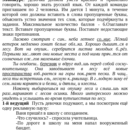
говорить, хорошо знать русский язык. От каждой команды
приглашаем по 2 человека. Им дается 1 минута, в течение
которой они должны вставить в слова пропущенные буквы,
объяснить устно значения тех слов, которые подчёркнуты в
задании. Максимальное количество баллов - 6.Озаглавьте
текст. Вставьте пропущенные буквы. Поставьте недостающие
знаки препинания.
Ласково смотрит с син.. неба летнее
со..нце
. Лёгкий
ветерок медленно гонит белые обл..ка. Хорошо дышит..ся в
лесу. Вот на опушк.. серебрится листва молодых б..рёз.
Первыми зас..ляют они новые места а под ними пряч..тся от
солнечных ож..гов маленькие ёлочки.
Ты огибаеш..
березняк
и вдруг вид..шь перед собой сосну-
воительницу. Она завоёвывает в лесу всё новые
пространства
взб..рается на горы пок..ряет пески. В чащ..
леса ты встретишь ель, лесную к..рмилицу. В г..лодную зиму её
сем..нами кормятся и белки, и дятлы, и клесты.
Наконец выбираешься на опушку леса и слыш..шь как
разг..варивают с лесом осинки. Много интересного можно
увидеть и услышать во время путешествия по лесу.
1-й ведущий
Пусть девочки подумают, а мы посмотрим ещё
одну
рекламную паузу:
Ваня пришёл в школу с опозданием.
-Что случилось? - спросила учительница.
-По дороге в школу на меня напал вооруженный
бандит.