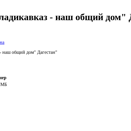
ладикавказ - наш общий дом" 
на
 - наш общий дом" Дагестан"
мер
3 МБ