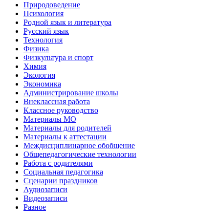
Природоведение
Психология
Родной язык и литература
Русский язык
Технология
Физика
Физкультура и спорт
Химия
Экология
Экономика
Администрирование школы
Внеклассная работа
Классное руководство
Материалы МО
Материалы для родителей
Материалы к аттестации
Междисциплинарное обобщение
Общепедагогические технологии
Работа с родителями
Социальная педагогика
Сценарии праздников
Аудиозаписи
Видеозаписи
Разное