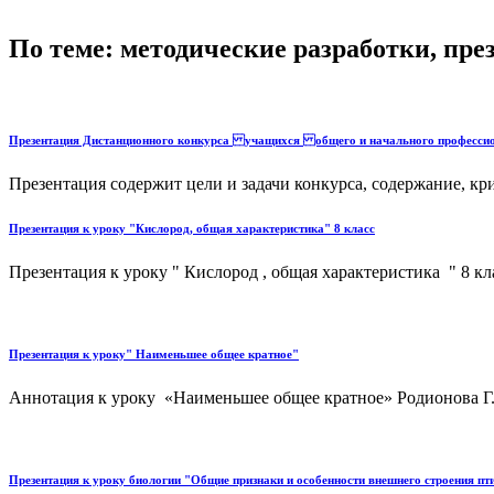
По теме: методические разработки, пр
Презентация Дистанционного конкурса учащихся общего и начального професси
Презентация содержит цели и задачи конкурса, содержание, к
Презентация к уроку "Кислород, общая характеристика" 8 класс
Презентация к уроку " Кислород , общая характеристика " 8 кла
Презентация к уроку" Наименьшее общее кратное"
Аннотация к уроку «Наименьшее общее кратное» Родионова Г.М
Презентация к уроку биологии "Общие признаки и особенности внешнего строения пт