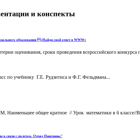
езентации и конспекты
онального образования «Найди свой ответ в WWW»
ритерии оценивания, сроки проведения всероссийского конкурса
сс по учебнику Г.Е. Рудзитиса и Ф.Г. Фельдмана...
. Наименьшее общее кратное // Урок математики в 6 классе//В
иц в связи с полетом. Отряд Пингвины"