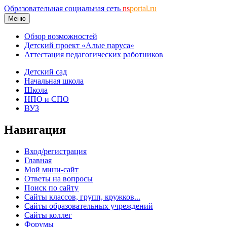
Образовательная социальная сеть
ns
portal.ru
Меню
Обзор возможностей
Детский проект «Алые паруса»
Аттестация педагогических работников
Детский сад
Начальная школа
Школа
НПО и СПО
ВУЗ
Навигация
Вход/регистрация
Главная
Мой мини-сайт
Ответы на вопросы
Поиск по сайту
Сайты классов, групп, кружков...
Сайты образовательных учреждений
Сайты коллег
Форумы