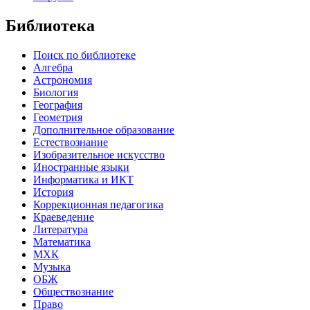
Библиотека
Поиск по библиотеке
Алгебра
Астрономия
Биология
География
Геометрия
Дополнительное образование
Естествознание
Изобразительное искусство
Иностранные языки
Информатика и ИКТ
История
Коррекционная педагогика
Краеведение
Литература
Математика
МХК
Музыка
ОБЖ
Обществознание
Право