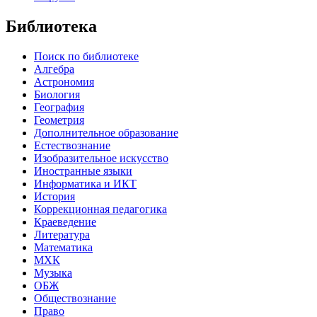
Библиотека
Поиск по библиотеке
Алгебра
Астрономия
Биология
География
Геометрия
Дополнительное образование
Естествознание
Изобразительное искусство
Иностранные языки
Информатика и ИКТ
История
Коррекционная педагогика
Краеведение
Литература
Математика
МХК
Музыка
ОБЖ
Обществознание
Право