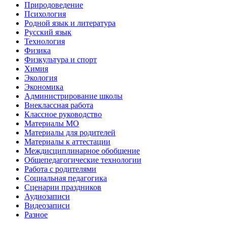
Природоведение
Психология
Родной язык и литература
Русский язык
Технология
Физика
Физкультура и спорт
Химия
Экология
Экономика
Администрирование школы
Внеклассная работа
Классное руководство
Материалы МО
Материалы для родителей
Материалы к аттестации
Междисциплинарное обобщение
Общепедагогические технологии
Работа с родителями
Социальная педагогика
Сценарии праздников
Аудиозаписи
Видеозаписи
Разное