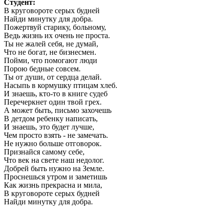
Студент:
В круговороте серых будней
Найди минутку для добра.
Пожертвуй старику, больному,
Ведь жизнь их очень не проста.
Ты не жалей себя, не думай,
Что не богат, не бизнесмен.
Пойми, что помогают люди
Порою бедные совсем.
Ты от души, от сердца делай.
Насыпь в кормушку птицам хлеб.
И знаешь, кто-то в книге судеб
Перечеркнет один твой грех.
А может быть, письмо захочешь
В детдом ребенку написать,
И знаешь, это будет лучше,
Чем просто взять - не замечать.
Не нужно больше отговорок.
Признайся самому себе,
Что век на свете наш недолог.
Добрей быть нужно на Земле.
Проснешься утром и заметишь
Как жизнь прекрасна и мила,
В круговороте серых будней
Найди минутку для добра.