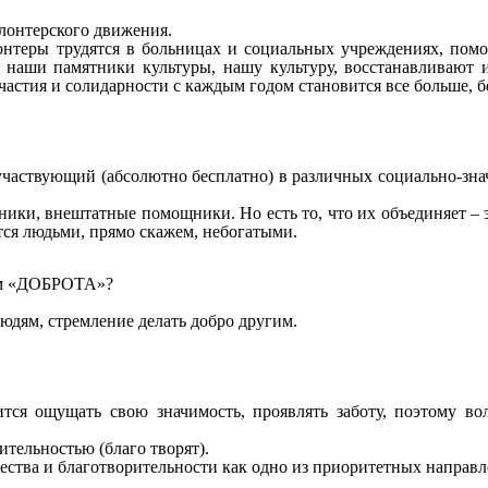
лонтерского движения.
лонтеры трудятся в больницах и социальных учреждениях, по
 наши памятники культуры, нашу культуру, восстанавливают
стия и солидарности с каждым годом становится все больше, б
участвующий (абсолютно бесплатно) в различных социально-зн
ики, внештатные помощники. Но есть то, что их объединяет – э
ются людьми, прямо скажем, небогатыми.
вом «ДОБРОТА»?
юдям, стремление делать добро другим.
ится ощущать свою значимость, проявлять заботу, поэтому во
ительностью (благо творят).
чества и благотворительности как одно из приоритетных направ