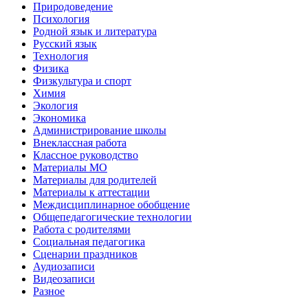
Природоведение
Психология
Родной язык и литература
Русский язык
Технология
Физика
Физкультура и спорт
Химия
Экология
Экономика
Администрирование школы
Внеклассная работа
Классное руководство
Материалы МО
Материалы для родителей
Материалы к аттестации
Междисциплинарное обобщение
Общепедагогические технологии
Работа с родителями
Социальная педагогика
Сценарии праздников
Аудиозаписи
Видеозаписи
Разное