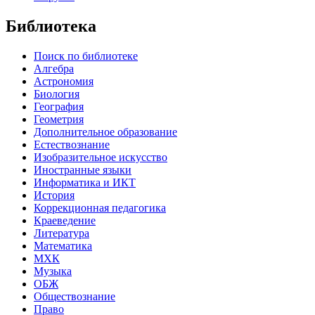
Библиотека
Поиск по библиотеке
Алгебра
Астрономия
Биология
География
Геометрия
Дополнительное образование
Естествознание
Изобразительное искусство
Иностранные языки
Информатика и ИКТ
История
Коррекционная педагогика
Краеведение
Литература
Математика
МХК
Музыка
ОБЖ
Обществознание
Право