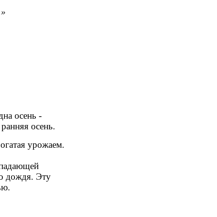
.»
дна осень -
нняя осень.
атая урожаем.
падающей
дождя. Эту
ю.