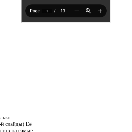
олько
й слайды) Её
ов на самые