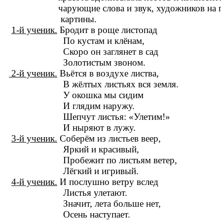
чарующие слова и звук, художников на пр
картины.
1-й ученик.
Бродит в роще листопад
По кустам и клёнам,
Скоро он заглянет в сад
Золотистым звоном.
2-й ученик.
Вьётся в воздухе листва,
В жёлтых листьях вся земля.
У окошка мы сидим
И глядим наружу.
Шепчут листья: «Улетим!»
И ныряют в лужу.
3-й ученик.
Соберём из листьев веер,
Яркий и красивый,
Пробежит по листьям ветер,
Лёгкий и игривый.
4-й ученик.
И послушно ветру вслед
Листья улетают.
Значит, лета больше нет,
Осень наступает.