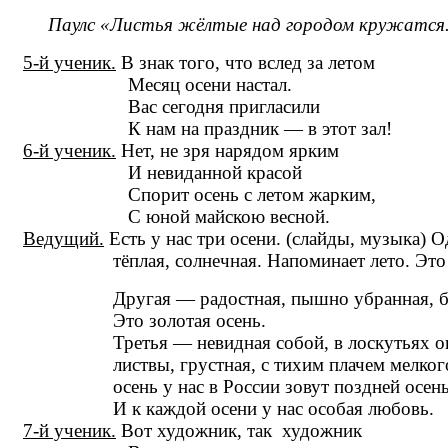
Паулс «Листья жёлтые над городом кружатся
5-й ученик.
В знак того, что вслед за летом
Месяц осени настал.
Вас сегодня пригласили
К нам на праздник — в этот зал!
6-й ученик.
Нет, не зря нарядом ярким
И невиданной красой
Спорит осень с летом жарким,
С юной майскою весной.
Ведущий.
Есть у нас три осени. (слайды, музыка) О
тёплая, солнечная. Напоминает лето. Это ра
Другая — радостная, пышно убранная, бог
Это золотая осень.
Третья — невидная собой, в лоскутьях о
листвы, грустная, с тихим плачем мелкого 
осень у нас в России зовут поздней осень
И к каждой осени у нас особая любовь.
7-й ученик.
Вот художник, так художник