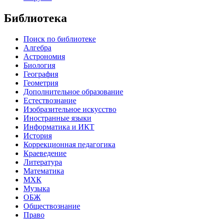
Библиотека
Поиск по библиотеке
Алгебра
Астрономия
Биология
География
Геометрия
Дополнительное образование
Естествознание
Изобразительное искусство
Иностранные языки
Информатика и ИКТ
История
Коррекционная педагогика
Краеведение
Литература
Математика
МХК
Музыка
ОБЖ
Обществознание
Право