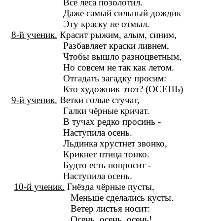
Все леса позолотил.
Даже самый сильный дождик
Эту краску не отмыл.
8-й ученик.
Красит рыжим, алым, синим,
Разбавляет краски ливнем,
Чтобы вышло разноцветным,
Но совсем не так как летом.
Отгадать загадку просим:
Кто художник этот? (ОСЕНЬ)
9-й ученик.
Ветки голые стучат,
Галки чёрные кричат.
В тучах редко просинь -
Наступила осень.
Льдинка хрустнет звонко,
Крикнет птица тонко.
Будто есть попросит -
Наступила осень.
10-й ученик.
Гнёзда чёрные пусты,
Меньше сделались кусты.
Ветер листья носит:
Осень, осень, осень!