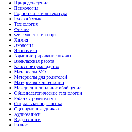
Природоведение
Психология
Родной язык и литература
Русский язык
Технология
Физика
Физкультура и спорт
Химия
Экология
Экономика
Администрирование школы
Внеклассная работа
Классное руководство
Материалы МО
Материалы для родителей
Материалы к аттестации
Междисциплинарное обобщение
Общепедагогические технологии
Работа с родителями
Социальная педагогика
Сценарии праздников
Аудиозаписи
Видеозаписи
Разное