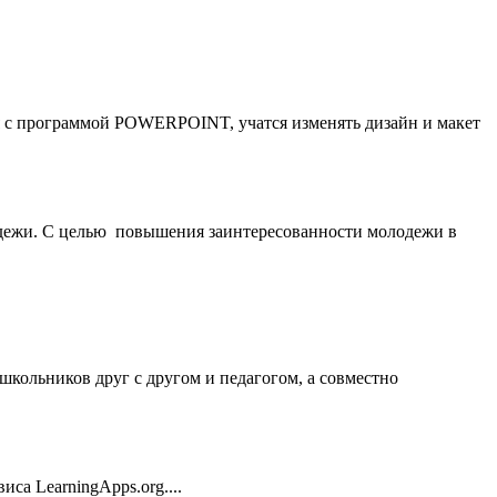
я с программой POWERPOINT, учатся изменять дизайн и макет
одежи. С целью повышения заинтересованности молодежи в
ольников друг с другом и педагогом, а совместно
а LearningApps.org....