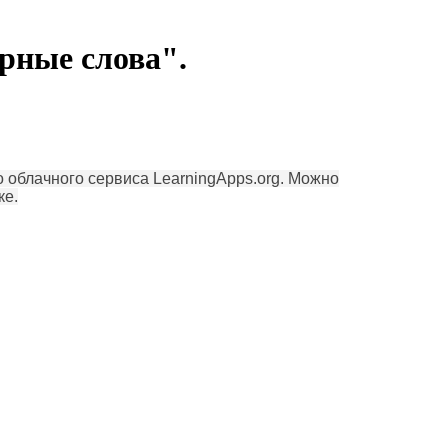
рные слова".
облачного сервиса LearningApps.org. Можно
ке.