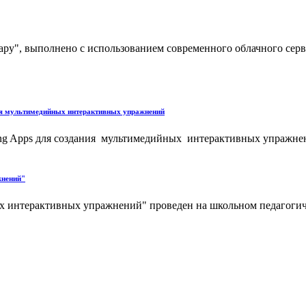
у", выполнено с использованием современного облачного серви
ия мультимедийных интерактивных упражнений
ing Apps для создания мультимедийных интерактивных упражне
жнений"
ых интерактивных упражнений" проведен на школьном педагогич