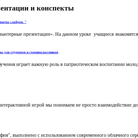
езентации и конспекты
акеты слайдов. "
мпьютерные презентации». На данном уроке учащиеся знакомятс
ы для студентов и старшеклассников
бучения играет важную роль в патриотическом воспитании мол
терактивной игрой мы понимаем не просто взаимодействие дошк
я", выполнено с использованием современного облачного сервис