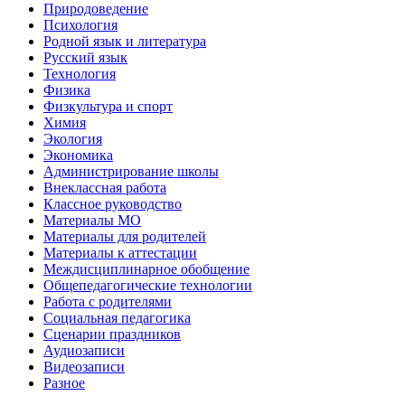
Природоведение
Психология
Родной язык и литература
Русский язык
Технология
Физика
Физкультура и спорт
Химия
Экология
Экономика
Администрирование школы
Внеклассная работа
Классное руководство
Материалы МО
Материалы для родителей
Материалы к аттестации
Междисциплинарное обобщение
Общепедагогические технологии
Работа с родителями
Социальная педагогика
Сценарии праздников
Аудиозаписи
Видеозаписи
Разное