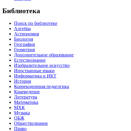
Библиотека
Поиск по библиотеке
Алгебра
Астрономия
Биология
География
Геометрия
Дополнительное образование
Естествознание
Изобразительное искусство
Иностранные языки
Информатика и ИКТ
История
Коррекционная педагогика
Краеведение
Литература
Математика
МХК
Музыка
ОБЖ
Обществознание
Право