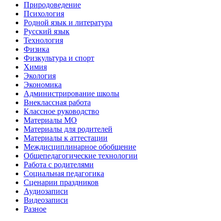
Природоведение
Психология
Родной язык и литература
Русский язык
Технология
Физика
Физкультура и спорт
Химия
Экология
Экономика
Администрирование школы
Внеклассная работа
Классное руководство
Материалы МО
Материалы для родителей
Материалы к аттестации
Междисциплинарное обобщение
Общепедагогические технологии
Работа с родителями
Социальная педагогика
Сценарии праздников
Аудиозаписи
Видеозаписи
Разное