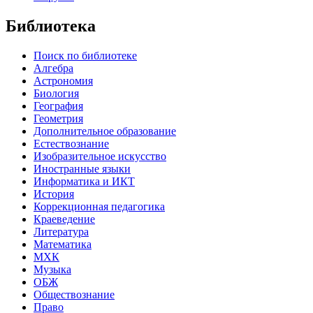
Библиотека
Поиск по библиотеке
Алгебра
Астрономия
Биология
География
Геометрия
Дополнительное образование
Естествознание
Изобразительное искусство
Иностранные языки
Информатика и ИКТ
История
Коррекционная педагогика
Краеведение
Литература
Математика
МХК
Музыка
ОБЖ
Обществознание
Право