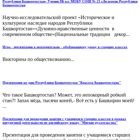
Республики Башкортостан» Ученик 8Б кл. МОБУ СОШ № 21 г.Белорецк Республики
Башкортостан
Научно-исследовательский проект «Историческое и
культурное наследие народов Республики
Башкортостан»«Духовно-нравственные ценности в
современном обществе»(Национальные традиции декор...
Игра - презентация к повторительно - обобщающему уроку в старших классах
Викторина по обществознанию...
Презентация ко дню Республики Башкортостан "Красота Башкортостана"
Что такое Башкортостан? Может, это непокорный робкий
стан?! Запах мёда, тысячи коней,- Всё есть у Башкирии моей!
...
Презентация для проведения занятия с учащимися старших классов в рамках
внеурочной деятельности по английскому языку "Мягкие ругательства"
Презентация для проведения занятия с учащимися старших