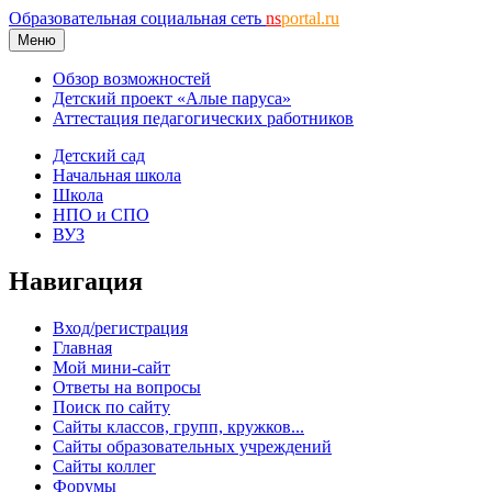
Образовательная социальная сеть
ns
portal.ru
Меню
Обзор возможностей
Детский проект «Алые паруса»
Аттестация педагогических работников
Детский сад
Начальная школа
Школа
НПО и СПО
ВУЗ
Навигация
Вход/регистрация
Главная
Мой мини-сайт
Ответы на вопросы
Поиск по сайту
Сайты классов, групп, кружков...
Сайты образовательных учреждений
Сайты коллег
Форумы