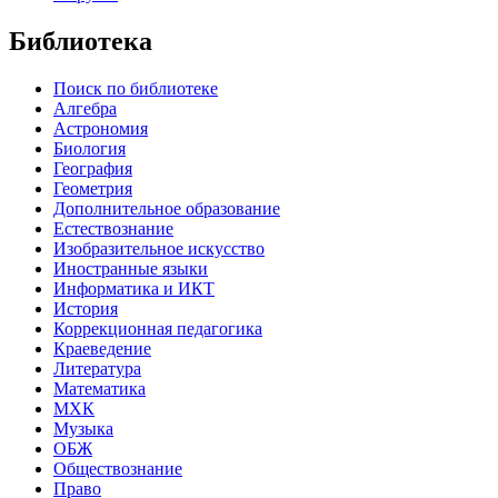
Библиотека
Поиск по библиотеке
Алгебра
Астрономия
Биология
География
Геометрия
Дополнительное образование
Естествознание
Изобразительное искусство
Иностранные языки
Информатика и ИКТ
История
Коррекционная педагогика
Краеведение
Литература
Математика
МХК
Музыка
ОБЖ
Обществознание
Право