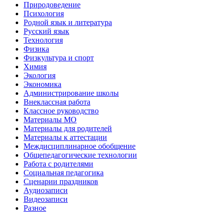
Природоведение
Психология
Родной язык и литература
Русский язык
Технология
Физика
Физкультура и спорт
Химия
Экология
Экономика
Администрирование школы
Внеклассная работа
Классное руководство
Материалы МО
Материалы для родителей
Материалы к аттестации
Междисциплинарное обобщение
Общепедагогические технологии
Работа с родителями
Социальная педагогика
Сценарии праздников
Аудиозаписи
Видеозаписи
Разное