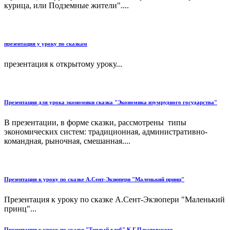
курица, или Подземные жители"....
презентация у уроку по сказкам
презентация к открытому уроку...
Презентация для урока экономики сказка "Экономика изумрудного государства"
В презентации, в форме сказки, рассмотрены типы
экономических систем: традиционная, административно-
командная, рыночная, смешанная....
Презентация к уроку по сказке А.Сент-Экзюпери "Маленький принц"
Презентация к уроку по сказке А.Сент-Экзюпери "Маленький
принц"...
Презентация к уроку по сказке "Теплый хлеб" К.Г.Паустовского