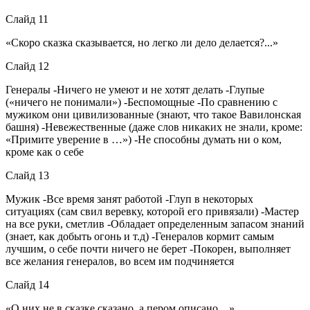
Слайд 11
«Скоро сказка сказывается, но легко ли дело делается?...»
Слайд 12
Генералы -Ничего не умеют и не хотят делать -Глупые
(«ничего не понимали») -Беспомощные -По сравнению с
мужиком они цивилизованные (знают, что такое Вавилонская
башня) -Невежественные (даже слов никаких не знали, кроме:
«Примите уверение в …») -Не способны думать ни о ком,
кроме как о себе
Слайд 13
Мужик -Все время занят работой -Глуп в некоторых
ситуациях (сам свил веревку, которой его привязали) -Мастер
на все руки, сметлив -Обладает определенным запасом знаний
(знает, как добыть огонь и т.д) -Генералов кормит самым
лучшим, о себе почти ничего не берет -Покорен, выполняет
все желания генералов, во всем им подчиняется
Слайд 14
«О них не в сказке сказано, а пером описано…»