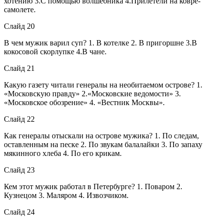
хотению 3.С помощью волшебника 4.Прилетели на ковре-
самолете.
Слайд 20
В чем мужик варил суп? 1. В котелке 2. В пригоршне 3.В
кокосовой скорлупке 4.В чане.
Слайд 21
Какую газету читали генералы на необитаемом острове? 1.
«Московскую правду» 2.«Московские ведомости» 3.
«Московское обозрение» 4. «Вестник Москвы».
Слайд 22
Как генералы отыскали на острове мужика? 1. По следам,
оставленным на песке 2. По звукам балалайки 3. По запаху
мякинного хлеба 4. По его крикам.
Слайд 23
Кем этот мужик работал в Петербурге? 1. Поваром 2.
Кузнецом 3. Маляром 4. Извозчиком.
Слайд 24