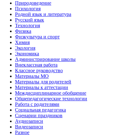
Природоведение
Психология
Родной язык и литература
Русский язык
Технология
Физика
Физкультура и спорт
Химия
Экология
Экономика
Администрирование школы
Внеклассная работа
Классное руководство
Материалы МО
Материалы для родителей
Материалы к аттестации
Междисциплинарное обобщение
Общепедагогические технологии
Работа с родителями
Социальная педагогика
Сценарии праздников
Аудиозаписи
Видеозаписи
Разное