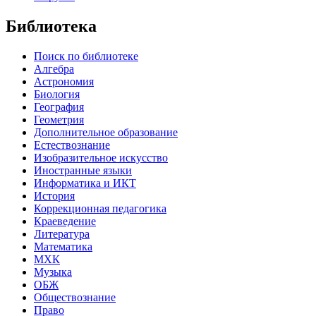
Библиотека
Поиск по библиотеке
Алгебра
Астрономия
Биология
География
Геометрия
Дополнительное образование
Естествознание
Изобразительное искусство
Иностранные языки
Информатика и ИКТ
История
Коррекционная педагогика
Краеведение
Литература
Математика
МХК
Музыка
ОБЖ
Обществознание
Право