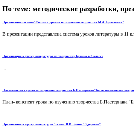
По теме: методические разработки, пр
Презентация по теме"Система уроков по изучению творчества М.А. Булгакова"
В презентации представлена система уроков литературы в 11 кл
Презентация к уроку литературы по творчеству Бунина в 8 классе
...
План-конспект урока по изучению творчества Б.Пастернака"Быть знаменитым некра
План- конспект урока по изучению творчества Б.Пастернака "Б
Презентация к уроку литературы 5 класс В.И.Бунин "В деревне"