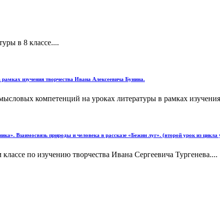
ры в 8 классе....
рамках изучения творчества Ивана Алексеевича Бунина.
ысловых компетенций на уроках литературы в рамках изучения 
ика». Взаимосвязь природы и человека в рассказе «Бежин луг». (второй урок из цикла 
 классе по изучению творчества Ивана Сергеевича Тургенева....