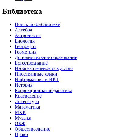
Библиотека
Поиск по библиотеке
Алгебра
Астрономия
Биология
География
Геометрия
Дополнительное образование
Естествознание
Изобразительное искусство
Иностранные языки
Информатика и ИКТ
История
Коррекционная педагогика
Краеведение
Литература
Математика
МХК
Музыка
ОБЖ
Обществознание
Право