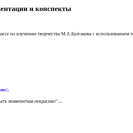
езентации и конспекты
ассе по изучению творчества М.А.Булгакова с использованием те
сиво".
ыть знаменитым некрасиво"....