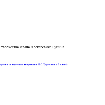
творчества Ивана Алексеевича Бунина....
уроков по изучению творчества И.С.Тургенева в 6 класс).