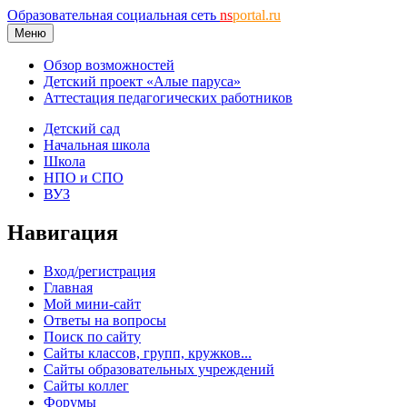
Образовательная социальная сеть
ns
portal.ru
Меню
Обзор возможностей
Детский проект «Алые паруса»
Аттестация педагогических работников
Детский сад
Начальная школа
Школа
НПО и СПО
ВУЗ
Навигация
Вход/регистрация
Главная
Мой мини-сайт
Ответы на вопросы
Поиск по сайту
Сайты классов, групп, кружков...
Сайты образовательных учреждений
Сайты коллег
Форумы