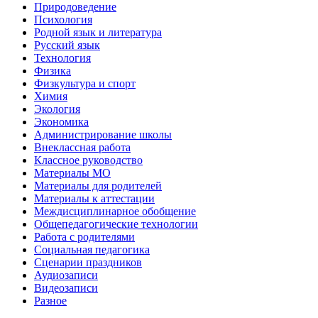
Природоведение
Психология
Родной язык и литература
Русский язык
Технология
Физика
Физкультура и спорт
Химия
Экология
Экономика
Администрирование школы
Внеклассная работа
Классное руководство
Материалы МО
Материалы для родителей
Материалы к аттестации
Междисциплинарное обобщение
Общепедагогические технологии
Работа с родителями
Социальная педагогика
Сценарии праздников
Аудиозаписи
Видеозаписи
Разное