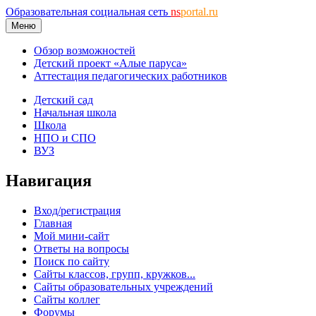
Образовательная социальная сеть
ns
portal.ru
Меню
Обзор возможностей
Детский проект «Алые паруса»
Аттестация педагогических работников
Детский сад
Начальная школа
Школа
НПО и СПО
ВУЗ
Навигация
Вход/регистрация
Главная
Мой мини-сайт
Ответы на вопросы
Поиск по сайту
Сайты классов, групп, кружков...
Сайты образовательных учреждений
Сайты коллег
Форумы