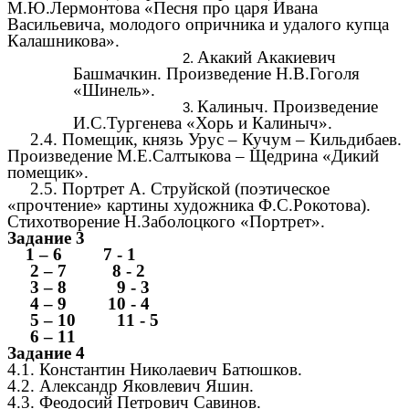
М.Ю.Лермонтова «Песня про царя Ивана
Васильевича, молодого опричника и удалого купца
Калашникова».
Акакий Акакиевич
Башмачкин. Произведение Н.В.Гоголя
«Шинель».
Калиныч. Произведение
И.С.Тургенева «Хорь и Калиныч».
2.4. Помещик, князь Урус – Кучум – Кильдибаев.
Произведение М.Е.Салтыкова – Щедрина «Дикий
помещик».
2.5. Портрет А. Струйской (поэтическое
«прочтение» картины художника Ф.С.Рокотова).
Стихотворение Н.Заболоцкого «Портрет».
Задание 3
1 – 6 7 - 1
2 – 7 8 - 2
3 – 8 9 - 3
4 – 9 10 - 4
5 – 10 11 - 5
6 – 11
Задание 4
4.1. Константин Николаевич Батюшков.
4.2. Александр Яковлевич Яшин.
4.3. Феодосий Петрович Савинов.