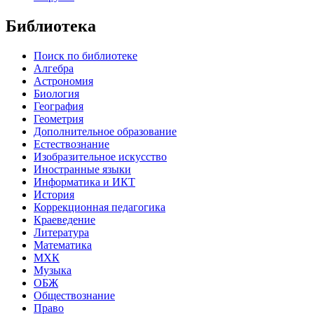
Библиотека
Поиск по библиотеке
Алгебра
Астрономия
Биология
География
Геометрия
Дополнительное образование
Естествознание
Изобразительное искусство
Иностранные языки
Информатика и ИКТ
История
Коррекционная педагогика
Краеведение
Литература
Математика
МХК
Музыка
ОБЖ
Обществознание
Право