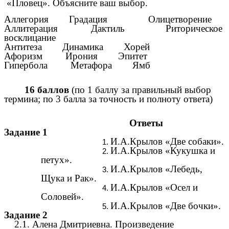
«Пловец». Объясните ваш выбор.
Аллегория Градация Олицетворение
Аллитерация Дактиль Риторическое
восклицание
Антитеза Динамика Хорей
Афоризм Ирония Эпитет
Гипербола Метафора Ямб
16 баллов
(по 1 баллу за правильный выбор
термина; по 3 балла за точность и полноту ответа)
Ответы
Задание 1
И.А.Крылов «Две собаки».
И.А.Крылов «Кукушка и
петух».
И.А.Крылов «Лебедь,
Щука и Рак».
И.А.Крылов «Осел и
Соловей».
И.А.Крылов «Две бочки».
Задание 2
2.1. Алена Дмитриевна. Произведение