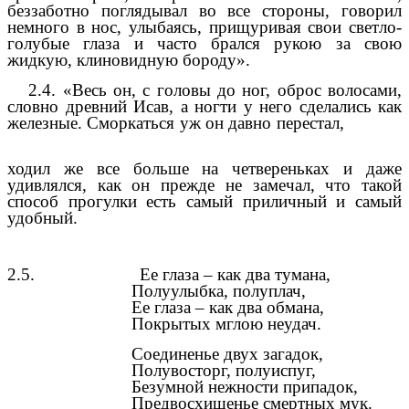
беззаботно поглядывал во все стороны, говорил
немного в нос, улыбаясь, прищуривая свои светло-
голубые глаза и часто брался рукою за свою
жидкую, клиновидную бороду».
2.4. «Весь он, с головы до ног, оброс волосами,
словно древний Исав, а ногти у него сделались как
железные. Сморкаться уж он давно перестал,
ходил же все больше на четвереньках и даже
удивлялся, как он прежде не замечал, что такой
способ прогулки есть самый приличный и самый
удобный.
2.5. Ее глаза – как два тумана,
Полуулыбка, полуплач,
Ее глаза – как два обмана,
Покрытых мглою неудач.
Соединенье двух загадок,
Полувосторг, полуиспуг,
Безумной нежности припадок,
Предвосхищенье смертных мук.