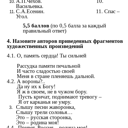
А.П.Чехов. 10.
Васильевка.
С.А.Есенин. 11. Спас –
Угол.
5,5 баллов
(по 0,5 балла за каждый
правильный ответ)
4. Назовите авторов приведенных фрагментов
художественных произведений
4.1. О, память сердца! Ты сильней
Рассудка памяти печальной
И часто сладостью своей
Меня в стране пленяешь дальной.
4.2. А вороны?..
Да ну их к Богу!
Я ж в своем, не в чужом бору.
Пусть кричат, поднимают тревогу –
Я от карканья не умру.
Слышу песни жаворонка,
Слышу трели соловья…
Это – русская сторонка,
Это – родина моя!
4.4. Привет, Россия – родина моя!