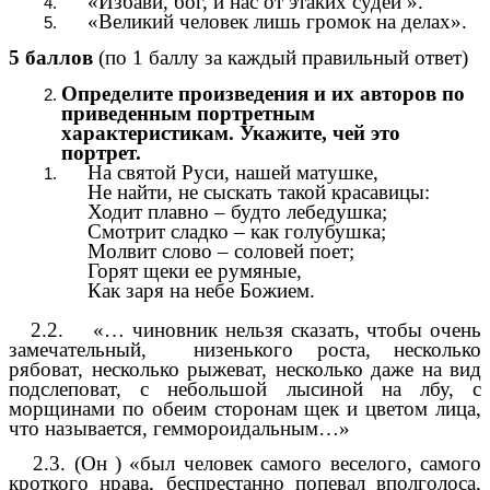
«Избави, бог, и нас от этаких судей ».
«Великий человек лишь громок на делах».
5 баллов
(по 1 баллу за каждый правильный ответ)
Определите произведения и их авторов по
приведенным портретным
характеристикам. Укажите, чей это
портрет.
На святой Руси, нашей матушке,
Не найти, не сыскать такой красавицы:
Ходит плавно – будто лебедушка;
Смотрит сладко – как голубушка;
Молвит слово – соловей поет;
Горят щеки ее румяные,
Как заря на небе Божием.
2.2. «… чиновник нельзя сказать, чтобы очень
замечательный, низенького роста, несколько
рябоват, несколько рыжеват, несколько даже на вид
подслеповат, с небольшой лысиной на лбу, с
морщинами по обеим сторонам щек и цветом лица,
что называется, геммороидальным…»
2.3. (Он ) «был человек самого веселого, самого
кроткого нрава, беспрестанно попевал вполголоса,