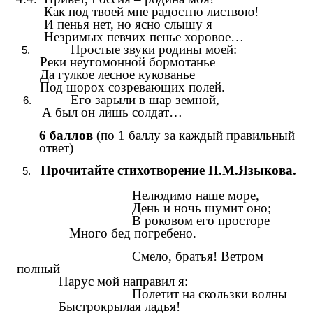
Как под твоей мне радостно листвою!
И пенья нет, но ясно слышу я
Незримых певчих пенье хоровое…
Простые звуки родины моей:
Реки неугомонной бормотанье
Да гулкое лесное кукованье
Под шорох созревающих полей.
Его зарыли в шар земной,
А был он лишь солдат…
6 баллов
(по 1 баллу за каждый правильный
ответ)
Прочитайте стихотворение Н.М.Языкова.
Нелюдимо наше море,
День и ночь шумит оно;
В роковом его просторе
Много бед погребено.
Смело, братья! Ветром
полный
Парус мой направил я:
Полетит на скользки волны
Быстрокрылая ладья!