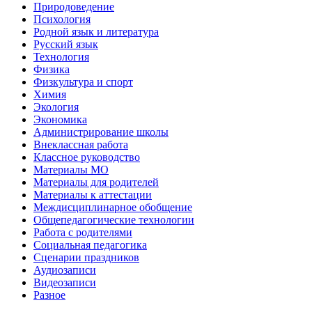
Природоведение
Психология
Родной язык и литература
Русский язык
Технология
Физика
Физкультура и спорт
Химия
Экология
Экономика
Администрирование школы
Внеклассная работа
Классное руководство
Материалы МО
Материалы для родителей
Материалы к аттестации
Междисциплинарное обобщение
Общепедагогические технологии
Работа с родителями
Социальная педагогика
Сценарии праздников
Аудиозаписи
Видеозаписи
Разное