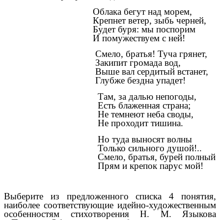
Облака бегут над морем,
Крепнет ветер, зыбь черней,
Будет буря: мы поспорим
И помужествуем с ней!
Смело, братья! Туча грянет,
Закипит громада вод,
Выше вал сердитый встанет,
Глубже бездна упадет!
Там, за далью непогоды,
Есть блаженная страна;
Не темнеют неба своды,
Не проходит тишина.
Но туда выносят волны
Только сильного душой!..
Смело, братья, бурей полный
Прям и крепок парус мой!
Выберите из предложенного списка 4 понятия,
наиболее соответствующие идейно-художественным
особенностям стихотворения Н. М. Языкова