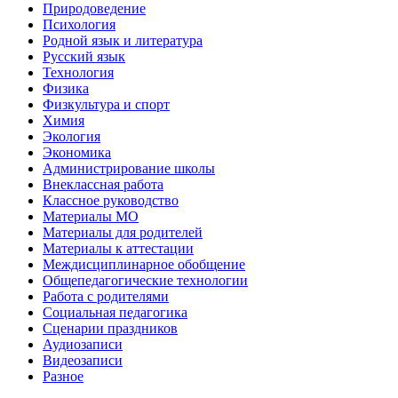
Природоведение
Психология
Родной язык и литература
Русский язык
Технология
Физика
Физкультура и спорт
Химия
Экология
Экономика
Администрирование школы
Внеклассная работа
Классное руководство
Материалы МО
Материалы для родителей
Материалы к аттестации
Междисциплинарное обобщение
Общепедагогические технологии
Работа с родителями
Социальная педагогика
Сценарии праздников
Аудиозаписи
Видеозаписи
Разное