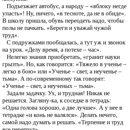
Подъезжает автобус, а народу – «яблоку негде
упасть»! Ну, ничего, «в тесноте, да не в обиде».
В школу пришла, обувь переодеть надо, чтобы
полы не пачкать. «Береги и уважай чужой
труд».
С подружками пообщалась, а тут уж и звонок
на урок. «Делу время, а потехе – час».
Нелегко знания приобретать, «гранит науки
грызть». Но, как говорится: «Тяжело в ученье –
легко в бою» или «Ученье – свет, а неученье –
тьма». А по-современному так говорят:
«Ученье – свет, а неученых – тьма».
Задали задачку. Ух, и трудная! Никак не
решается. Загляну-ка, к соседке в тетрадь:
«Одна голова хорошо, а две лучше». А у нее в
тетрадке «и конь не валялся». Делать нечего,
самой надо думать и решать. «Терпение и труд
все перетрут».