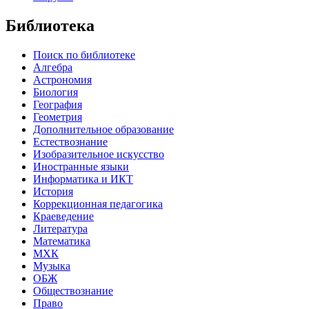
Библиотека
Поиск по библиотеке
Алгебра
Астрономия
Биология
География
Геометрия
Дополнительное образование
Естествознание
Изобразительное искусство
Иностранные языки
Информатика и ИКТ
История
Коррекционная педагогика
Краеведение
Литература
Математика
МХК
Музыка
ОБЖ
Обществознание
Право