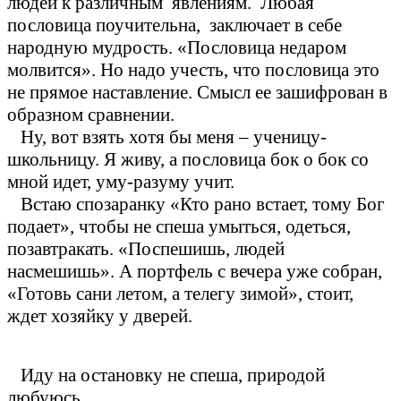
людей к различным явлениям. Любая
пословица поучительна, заключает в себе
народную мудрость. «Пословица недаром
молвится». Но надо учесть, что пословица это
не прямое наставление. Смысл ее зашифрован в
образном сравнении.
Ну, вот взять хотя бы меня – ученицу-
школьницу. Я живу, а пословица бок о бок со
мной идет, уму-разуму учит.
Встаю спозаранку «Кто рано встает, тому Бог
подает», чтобы не спеша умыться, одеться,
позавтракать. «Поспешишь, людей
насмешишь». А портфель с вечера уже собран,
«Готовь сани летом, а телегу зимой», стоит,
ждет хозяйку у дверей.
Иду на остановку не спеша, природой
любуюсь.