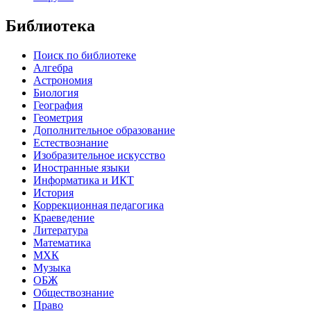
Библиотека
Поиск по библиотеке
Алгебра
Астрономия
Биология
География
Геометрия
Дополнительное образование
Естествознание
Изобразительное искусство
Иностранные языки
Информатика и ИКТ
История
Коррекционная педагогика
Краеведение
Литература
Математика
МХК
Музыка
ОБЖ
Обществознание
Право