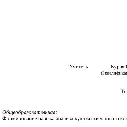
Учитель Бурая Окс
(I квалификацио
Те
Общеобразовательная:
Формирование навыка анализа художественного текста