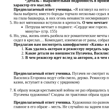
*Деталь – выразительная подробность в произв
характер его мыслей.
Предполагаемый ответ ученицы.
«Я взглянул на него 
была выбрита; вместо бороды торчало несколько седых в
на глаза башкирца, в них огонь ненависти несмирившего
Но вот мятежники вступили в крепость.
О чем мечтает
Петруша мечтает о подвиге: «Сердце мое горело.
минуты» (стр. 155)
Но, увы, жизнь опять разбила все романтические мечты 
сидел в креслах… Комендант, изнемогая от раны, собрал
Предлагаю вам посмотреть кинофрагмент «Казнь» и п
Как удалось актерам и режиссеру передать ха
Какие детали во внешности Пугачева, Васили
В чем режиссер идет вслед за автором, а в чем 
Предполагаемый ответ ученика.
Пугачев не смотрит н
Василиса Егоровна ведут себя смело, дерзко. Режиссер 
казни, вступает в схватку с урядником)
К образу вождя крестьянской войны не раз обращались 
Пугачева художники? Сходны ли трактовки образа худ
Предполагаемый ответ ученика.
Художники по-разному
главное в его образе – месть. Не случайно на заднем п