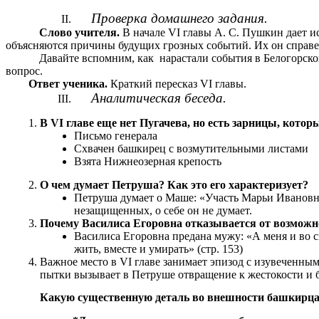
Проверка домашнего задания.
Слово учителя.
В начале VI главы А. С. Пушкин дает и
объясняются причины будущих грозных событий. Их он справедл
Давайте вспомним, как нарастали события в Белогорско
вопрос.
Ответ ученика.
Краткий пересказ VI главы.
Аналитическая беседа.
В VI главе еще нет Пугачева, но есть зарницы, кото
Письмо генерала
Схвачен башкирец с возмутительными листами
Взята Нижнеозерная крепость
О чем думает Петруша? Как это его характеризует?
Петруша думает о Маше: «Участь Марьи Ивановны 
незащищенных, о себе он не думает.
Почему Василиса Егоровна отказывается от возможн
Василиса Егоровна предана мужу: «А меня и во сн
жить, вместе и умирать» (стр. 153)
Важное место в VI главе занимает эпизод с изувеченны
пытки вызывает в Петруше отвращение к жестокости и 
Какую существенную деталь во внешности башкирца