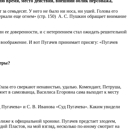
елю время, место действия, внешний облик персонажа,
т за семьдесят. У него не было ни носа, ни ушей. Голова его
сверкали еще огнем» (стр. 150) А. С. Пушкин обращает внимание
ин ее доверенности, и с нетерпением стал ожидать решительной
о воображение. И вот Пугачев принимает присягу: «Пугачев
теры?
 Глаза его сверкают ненавистью, удалью. Комендант, Петруша,
люет в самозванца, Василиса Егоровна сама выходит к месту
 Пугачева» и С. В. Иванова «Суд Пугачева». Каким увидели
лиже к официальной хронике. Пугачев предстает злодеем,
дий Пластов, на мой взгляд, несколько по-иному смотрит на