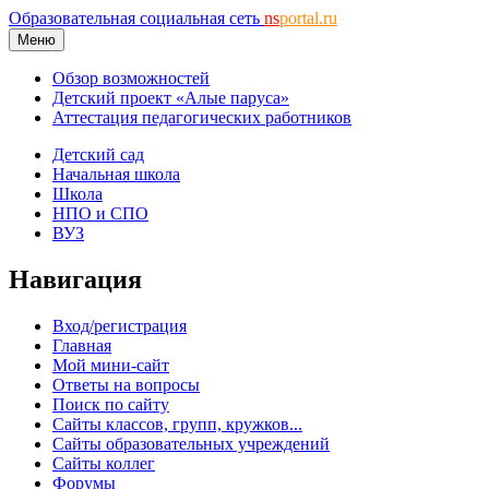
Образовательная социальная сеть
ns
portal.ru
Меню
Обзор возможностей
Детский проект «Алые паруса»
Аттестация педагогических работников
Детский сад
Начальная школа
Школа
НПО и СПО
ВУЗ
Навигация
Вход/регистрация
Главная
Мой мини-сайт
Ответы на вопросы
Поиск по сайту
Сайты классов, групп, кружков...
Сайты образовательных учреждений
Сайты коллег
Форумы