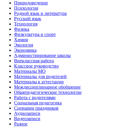
Природоведение
Психология
Родной язык и литература
Русский язык
Технология
Физика
Физкультура и спорт
Химия
Экология
Экономика
Администрирование школы
Внеклассная работа
Классное руководство
Материалы МО
Материалы для родителей
Материалы к аттестации
Междисциплинарное обобщение
Общепедагогические технологии
Работа с родителями
Социальная педагогика
Сценарии праздников
Аудиозаписи
Видеозаписи
Разное