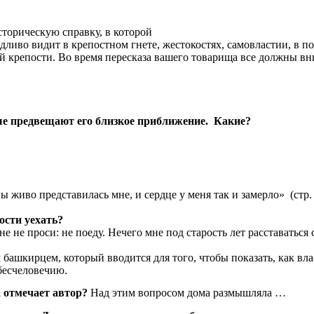
сторическую справку, в которой
иво видит в крепостном гнете, жестокостях, самовластии, в по
й крепости. Во время пересказа вашего товарища все должны вн
рые предвещают его близкое приближение. Какие?
живо представилась мне, и сердце у меня так и замерло» (стр. 
ости уехать?
е не проси: не поеду. Нечего мне под старость лет расставаться
м башкирцем, который вводится для того, чтобы показать, как в
бесчеловечию.
 отмечает автор?
Над этим вопросом дома размышляла …