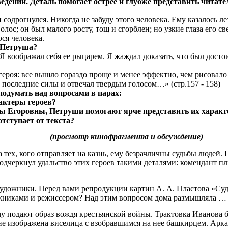
едении. Деталь помогает острее и глубже представить читат
и содрогнулся. Никогда не забуду этого человека. Ему казалось ле
олос; он был малого росту, тощ и сгорблен; но узкие глаза его 
ся человека.
 Петруша?
 Я воображал себя ее рыцарем. Я жаждал доказать, что был досто
героя: все вышло гораздо проще и менее эффектно, чем рисовал
 последние силы и отвечал твердым голосом…» (стр.157 - 158)
одумать над вопросами в парах:
рактеры героев?
сы Егоровны, Петруши помогают ярче представить их харак
отступает от текста?
(просмотр кинофрагмента и обсуждение)
а тех, кого отправляет на казнь, ему безрачличны судьбы людей.
подчеркнул удальство этих героев такими деталями: комендант п
художники. Перед вами репродукции картин А. А. Пластова «Суд
ожниками и режиссером? Над этим вопросом дома размышляла …
 подают образ вождя крестьянской войны. Трактовка Иванова б
лане изображена виселица с взобравшимся на нее башкирцем. Арка