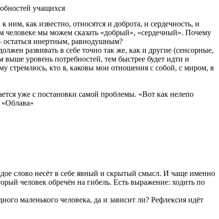
собностей учащихся
ним, как известно, относятся и доброта, и сердечность, и
дом человеке мы можем сказать «добрый», «сердечный». Почему
 – остаться инертным, равнодушным?
лжен развивать в себе точно так же, как и другие (сенсорные,
м выше уровень потребностей, тем быстрее будет идти и
му стремлюсь, кто я, каковы мои отношения с собой, с миром, в
ается уже с постановки самой проблемы. «Вот как нелепо
а «Облава»
ждое слово несёт в себе явный и скрытый смысл. И чаще именно
оторый человек обречён на гибель. Есть выражение: ходить по
дного маленького человека, да и зависит ли? Рефлексия идёт