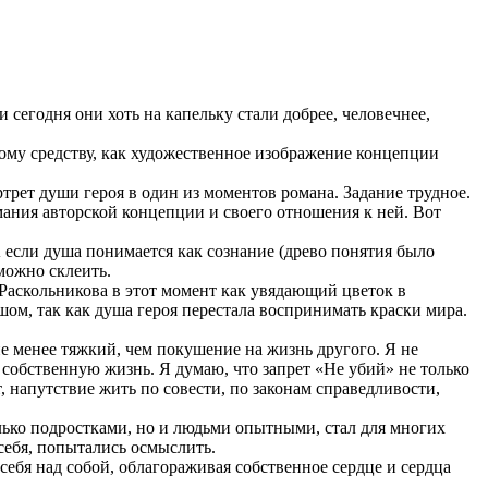
сегодня они хоть на капельку стали добрее, человечнее,
ому средству, как художественное изображение концепции
рет души героя в один из моментов романа. Задание трудное.
мания авторской концепции и своего отношения к ней. Вот
 если душа понимается как сознание (древо понятия было
 можно склеить.
 Раскольникова в этот момент как увядающий цветок в
ом, так как душа героя перестала воспринимать краски мира.
не менее тяжкий, чем покушение на жизнь другого. Я не
а собственную жизнь. Я думаю, что запрет «Не убий» не только
, напутствие жить по совести, по законам справедливости,
олько подростками, но и людьми опытными, стал для многих
себя, попытались осмыслить.
себя над собой, облагораживая собственное сердце и сердца