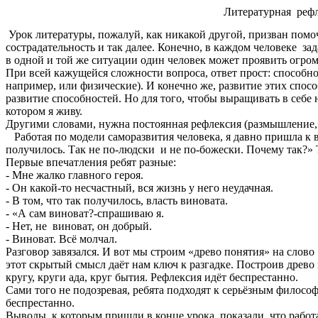
Литературная рефл
Урок литературы, пожалуй, как никакой другой, призван помочь
сострадательность и так далее. Конечно, в каждом человеке з
в одной и той же ситуации один человек может проявить огро
При всей кажущейся сложности вопроса, ответ прост: способнос
например, или физические). И конечно же, развитие этих спос
развитие способностей. Но для того, чтобы выращивать в себе н
котором я живу.
Другими словами, нужна постоянная рефлексия (размышление,
Работая по модели саморазвития человека, я давно пришла к в
получилось. Так не по-людски и не по-божески. Почему так?»
Первые впечатления ребят разные:
- Мне жалко главного героя.
- Он какой-то несчастный, вся жизнь у него неудачная.
- В том, что так получилось, власть виновата.
- «А сам виноват?-спрашиваю я.
- Нет, не виноват, он добрый.
- Виноват. Всё молчал.
Разговор завязался. И вот мы строим «древо понятия» на слов
этот скрытый смысл даёт нам ключ к разгадке. Построив древо 
кругу, круги ада, круг бытия. Рефлексия идёт беспрестанно.
Сами того не подозревая, ребята подходят к серьёзным философ
беспрестанно.
Выводы, к которым пришли в конце урока, показали, что работ