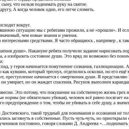
 сыну, что нельзя поднимать руку на святое.
другу, А когда человек один, его легче сломить.
исходит вокруг.
няшнюю ситуацию мы с ребятами прожили, а не «прошли». И если 
е значимый, чем новые знания и умения.
интересными средствами. Я часто обращаюсь , например , к так
ения души». Накануне ребята получили задание нарисовать порт
а, а изобразить состояние души. Это вряд ли возможно без пони
а:
пад, у героя начинается помутнение сознания, галлюцинации. А
о как кувшин, который треснул, отделились осколки, но его ещё
чит, преступление начинается с омертвения души. Я представляю
он умирает, но он жаждет спасения. Рисунок выполнен карандаш
новесии. Это потому, что покушение на собственную жизнь грех 
ые нормы (не обязательно убивая), человек всё равно посягает н
го предупреждение о том, чтобы не убивать в себе душу, а значит
н Достоевского, такой трудный для понимания и осознания не т
ались заглянуть в собственные. Пусть чуть-чуть, но приоткрыли 
х учеников постоянно, говоря словами Д. Андреева «…поднимать 