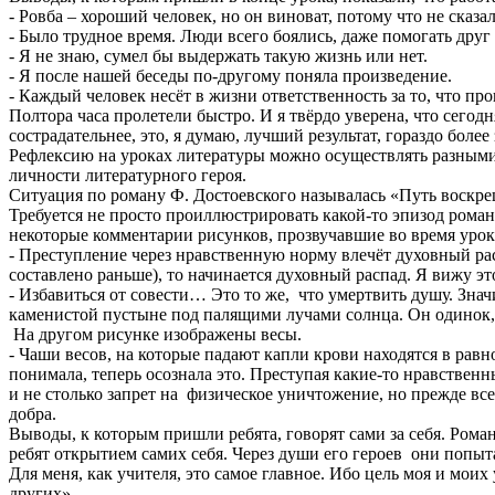
- Ровба – хороший человек, но он виноват, потому что не сказал
- Было трудное время. Люди всего боялись, даже помогать друг 
- Я не знаю, сумел бы выдержать такую жизнь или нет.
- Я после нашей беседы по-другому поняла произведение.
- Каждый человек несёт в жизни ответственность за то, что про
Полтора часа пролетели быстро. И я твёрдо уверена, что сегод
сострадательнее, это, я думаю, лучший результат, гораздо боле
Рефлексию на уроках литературы можно осуществлять разными 
личности литературного героя.
Ситуация по роману Ф. Достоевского называлась «Путь воскреш
Требуется не просто проиллюстрировать какой-то эпизод роман
некоторые комментарии рисунков, прозвучавшие во время урок
- Преступление через нравственную норму влечёт духовный рас
составлено раньше), то начинается духовный распад. Я вижу эт
- Избавиться от совести… Это то же, что умертвить душу. Зна
каменистой пустыне под палящими лучами солнца. Он одинок, 
На другом рисунке изображены весы.
- Чаши весов, на которые падают капли крови находятся в рав
понимала, теперь осознала это. Преступая какие-то нравственн
и не столько запрет на физическое уничтожение, но прежде все
добра.
Выводы, к которым пришли ребята, говорят сами за себя. Рома
ребят открытием самих себя. Через души его героев они попыт
Для меня, как учителя, это самое главное. Ибо цель моя и мои
других».