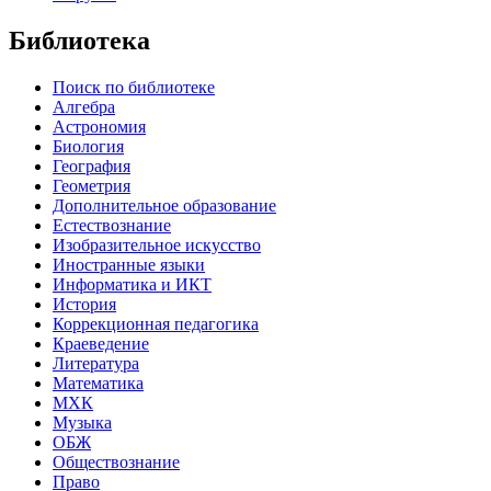
Библиотека
Поиск по библиотеке
Алгебра
Астрономия
Биология
География
Геометрия
Дополнительное образование
Естествознание
Изобразительное искусство
Иностранные языки
Информатика и ИКТ
История
Коррекционная педагогика
Краеведение
Литература
Математика
МХК
Музыка
ОБЖ
Обществознание
Право