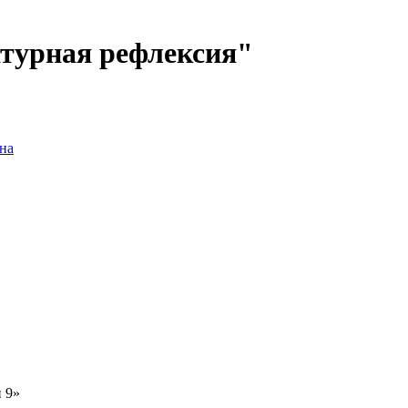
атурная рефлексия"
на
 9»