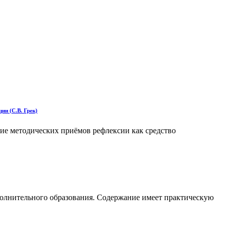
ии (С.В. Грек)
ние методических приёмов рефлексии как средство
полнительного образования. Содержание имеет практическую