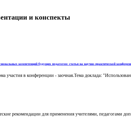
езентации и конспекты
иональных компетенций будущих педагогов: статья на научно-практической конференц
ма участия в конференции - заочная.Тема доклада: "Использова
ческие рекомендации для применения учителями, педагогами до