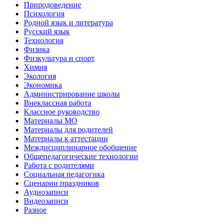
Природоведение
Психология
Родной язык и литература
Русский язык
Технология
Физика
Физкультура и спорт
Химия
Экология
Экономика
Администрирование школы
Внеклассная работа
Классное руководство
Материалы МО
Материалы для родителей
Материалы к аттестации
Междисциплинарное обобщение
Общепедагогические технологии
Работа с родителями
Социальная педагогика
Сценарии праздников
Аудиозаписи
Видеозаписи
Разное