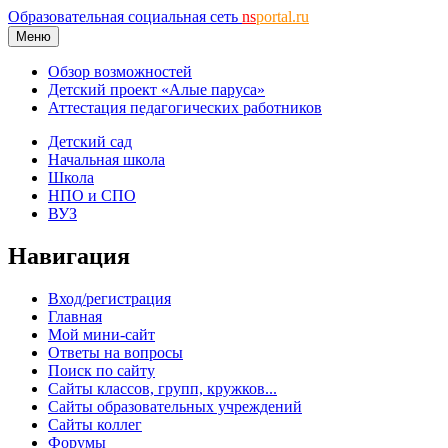
Образовательная социальная сеть
ns
portal.ru
Меню
Обзор возможностей
Детский проект «Алые паруса»
Аттестация педагогических работников
Детский сад
Начальная школа
Школа
НПО и СПО
ВУЗ
Навигация
Вход/регистрация
Главная
Мой мини-сайт
Ответы на вопросы
Поиск по сайту
Сайты классов, групп, кружков...
Сайты образовательных учреждений
Сайты коллег
Форумы