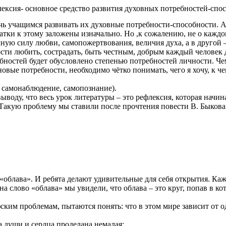
ексия- основное средство развития духовных потребностей-спо
 учащимся развивать их духовные потребности-способности. А к 
адатки к этому заложены изначально. Но ,к сожалению, не о каж
мную силу любви, самопожертвования, величия духа, а в другой
ти любить, сострадать, быть честным, добрым каждый человек до
обностей будет обусловлено степенью потребностей личности. Че
овые потребности, необходимо чётко понимать, чего я хочу, к че
 самонаблюдение, самопознание).
ыводу, что весь урок литературы – это рефлексия, которая начин
 Такую проблему мы ставили после прочтения повести В. Быков
о «облава». И ребята делают удивительные для себя открытия. Ка
на слово «облава» мы увидели, что облава – это круг, попав в к
ским проблемам, пытаются понять: что в этом мире зависит от о
а души и сердца проделана немалая: