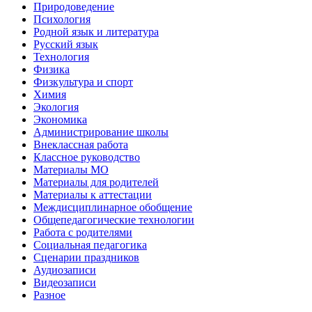
Природоведение
Психология
Родной язык и литература
Русский язык
Технология
Физика
Физкультура и спорт
Химия
Экология
Экономика
Администрирование школы
Внеклассная работа
Классное руководство
Материалы МО
Материалы для родителей
Материалы к аттестации
Междисциплинарное обобщение
Общепедагогические технологии
Работа с родителями
Социальная педагогика
Сценарии праздников
Аудиозаписи
Видеозаписи
Разное