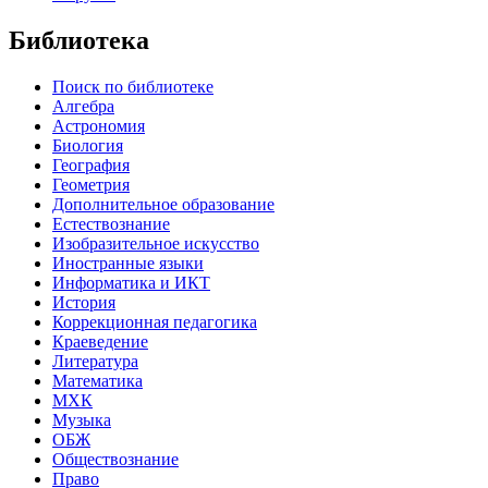
Библиотека
Поиск по библиотеке
Алгебра
Астрономия
Биология
География
Геометрия
Дополнительное образование
Естествознание
Изобразительное искусство
Иностранные языки
Информатика и ИКТ
История
Коррекционная педагогика
Краеведение
Литература
Математика
МХК
Музыка
ОБЖ
Обществознание
Право