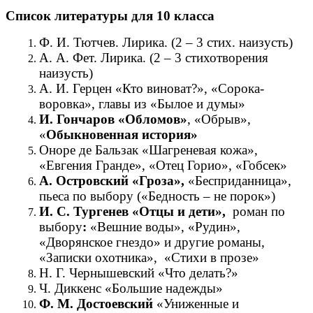
Список литературы для 10 класса
Ф. И. Тютчев. Лирика. (2 – 3 стих. наизусть)
А. А. Фет. Лирика. (2 – 3 стихотворения
наизусть)
А. И. Герцен «Кто виноват?», «Сорока-
воровка», главы из «Былое и думы»
И. Гончаров «Обломов»
, «Обрыв»,
«
Обыкновенная история»
Оноре де Бальзак «Шагреневая кожа»,
«Евгения Гранде», «Отец Горио», «Гобсек»
А. Островский «Гроза»,
«Бесприданница»,
пьеса по выбору («Бедность – не порок»)
И. С. Тургенев «Отцы и дети»,
роман по
выбору
:
«Вешние воды», «Рудин»,
«Дворянское гнездо» и другие романы,
«Записки охотника», «Стихи в прозе»
Н. Г. Чернышевский «Что делать?»
Ч. Диккенс «Большие надежды»
Ф. М. Достоевский
«Униженные и