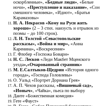
оскорбленные»,
«Бедные люди»
, «Белые
ночи»,
«Преступление и наказание»
, «Сон
смешного человека», «Идиот», «Братья
Карамазовы»
Н. А. Некрасов «Кому на Руси жить
хорошо»
(2 – 3 стих. наизусть и отрывок из
поэмы – до 100 строк).
Л. Н. Толстой «Севастопольские
рассказы», «Война и мир»,
«Анна
Каренина»
,
«Воскресение»
Г. Флобер «Госпожа Бовари»
Н. С. Лесков
«Леди Макбет Мценского
уезда
»,«Очарованный странник»
М. Е.Салтыков-Щедрин
«История одного
города»
,
«Господа Головлевы»
О. Уальд «Портрет Дориана Грея»
А. П. Чехов рассказы,
«Вишневый сад»,
«Ионыч»
, «Чайка», пьеса по выбору
Данте «Божественная комедия»
Гете «Фауст»