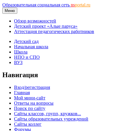
Образовательная социальная сеть
ns
portal.ru
Меню
Обзор возможностей
Детский проект «Алые паруса»
Аттестация педагогических работников
Детский сад
Начальная школа
Школа
НПО и СПО
ВУЗ
Навигация
Вход/регистрация
Главная
Мой мини-сайт
Ответы на вопросы
Поиск по сайту
Сайты классов, групп, кружков...
Сайты образовательных учреждений
Сайты коллег
Форумы