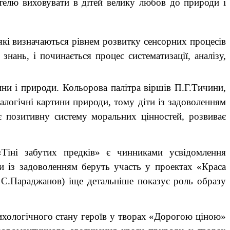
чителю виховувати в дітей велику любов до природи і
які визначаються рівнем розвитку сенсорних процесів
знань, і починається процес систематизації, аналізу,
и і природи. Кольорова палітра віршів П.Г.Тичини,
алогічні картини природи, тому діти із задоволенням
є позитивну систему моральних цінностей, розвиває
Тіні забутих предків» є чинниками усвідомлення
и із задоволенням беруть участь у проектах «Краса
 С.Параджанов) іще детальніше показує роль образу
хологічного стану героїв у творах «Дорогою ціною»