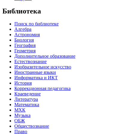
Библиотека
Поиск по библиотеке
Алгебра
Астрономия
Биология
География
Геометрия
Дополнительное образование
Естествознание
Изобразительное искусство
Иностранные языки
Информатика и ИКТ
История
Коррекционная педагогика
Краеведение
Литература
Математика
МХК
Музыка
ОБЖ
Обществознание
Право