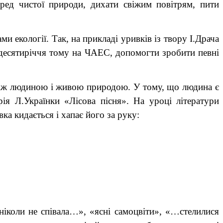
ред чистої природи, дихати свіжим повітрям, пити
екології. Так, на прикладі уривків із твору І.Драча
 десятиріччя тому на ЧАЕС, допомогти зробити певні
між людиною і живою природою. У тому, що людина є
ія Л.Українки «Лісова пісня». На уроці літератури
а кидається і хапає його за руку:
ніколи не співала…», «ясні самоцвіти», «…стелилися