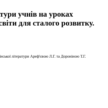
тури учнів на уроках
світи для сталого розвитку.
нської літератури Ареф'євою Л.Г. та Дороніною Т.Г.