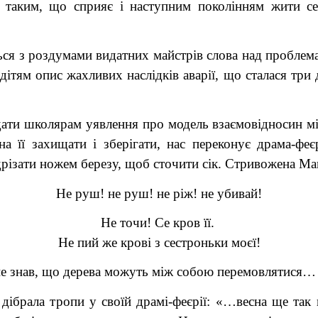
 таким, що сприяє і наступним поколінням жити се
 з роздумами видатних майстрів слова над проблемами 
тям опис жахливих наслідків аварії, що сталася три
дати школярам уявлення про модель взаємовідносин 
 її захищати і зберігати, нас переконує драма-феєр
різати ножем березу, щоб сточити сік. Стривожена Мавк
Не руш! не руш! не ріж! не убивай!
Не точи! Се кров її.
Не пий же крові з сестроньки моєї!
не знав, що дерева можуть між собою перемовлятися…
дібрала тропи у своїй драмі-феєрії: «…весна ще так 