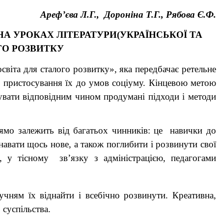
Ареф’єва Л.Г., Дороніна Т.Г., Рябова Є.Ф.
А УРОКАХ ЛІТЕРАТУРИ(УКРАЇНСЬКОЇ ТА
ГО РОЗВИТКУ
світа для сталого розвитку», яка передбачає ретельне
о пристосування їх до умов соціуму. Кінцевою метою
увати відповідним чином продумані підходи і методи
ямо залежить від багатьох чинників: це навички до
знавати щось нове, а також поглибити і розвинути свої
, у тісному зв’язку з адміністрацією, педагогами
чням їх віднайти і всебічно розвинути. Креативна,
 суспільства.