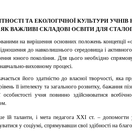
ОСТІ ТА ЕКОЛОГІЧНОЇ КУЛЬТУРИ УЧНІВ Н
ЯК ВАЖЛИВІ СКЛАДОВІ ОСВІТИ ДЛЯ СТАЛО
мованими на вирішення основних положень концепції «о
 відношення до навколишнього середовища і активног
лення юного покоління. Для цього необхідно спрямов
у навчально-виховному процесі.
ається його здатністю до власної творчості, яка пр
вень її інтелекту та загального розвитку, бажання пі
ї особистості учня повинно здійснюватися всебічно
ом.
 їй таланти, і мета педагога ХХІ ст. – допомогти у
ватися у соціумі, спрямувавши свої здібності на благо