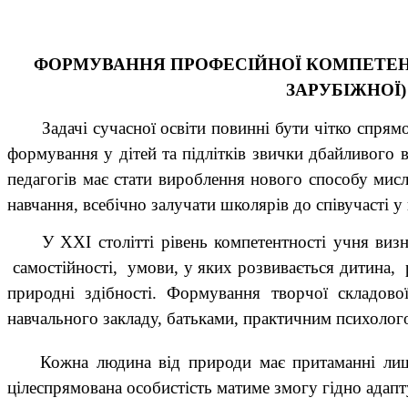
ФОРМУВАННЯ ПРОФЕСІЙНОЇ КОМПЕТЕНТН
ЗАРУБІЖНОЇ)
Задачі сучасної освіти повинні бути чітко спря
формування у дітей та підлітків звички дбайливого
педагогів має стати вироблення нового способу мис
навчання, всебічно залучати школярів до співучасті 
У ХХІ столітті рівень компетентності учня визнач
самостійності, умови, у яких розвивається дитина, рі
природні здібності. Формування творчої складово
навчального закладу, батьками, практичним психолог
Кожна людина від природи має притаманні лише
цілеспрямована особистість матиме змогу гідно адапту