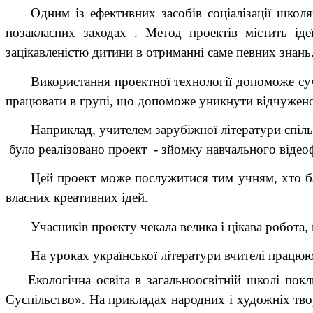
Одним із ефективних засобів соціалізації школя
позакласних заходах . Метод проектів містить іде
зацікавленістю дитини в отриманні саме певних знан
Використання проектної технології допоможе су
працювати в групі, що допоможе уникнути відчуженос
Наприклад, учителем зарубіжної літератури спіль
було реалізовано проект - зйомку навчального віде
Цей проект може послужитися тим учням, хто ба
власних креативних ідей.
Учасників проекту чекала велика і цікава робота, 
На уроках української літератури вчителі працюю
Екологічна освіта в загальноосвітній школі покл
Суспільство». На прикладах народних і художніх тв