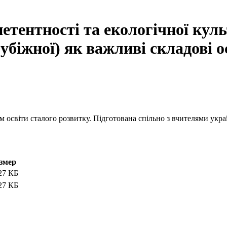
тентності та екологічної куль
рубіжної) як важливі складові о
 освіти сталого розвитку. Підготована спільно з вчителями украї
змер
27 КБ
27 КБ