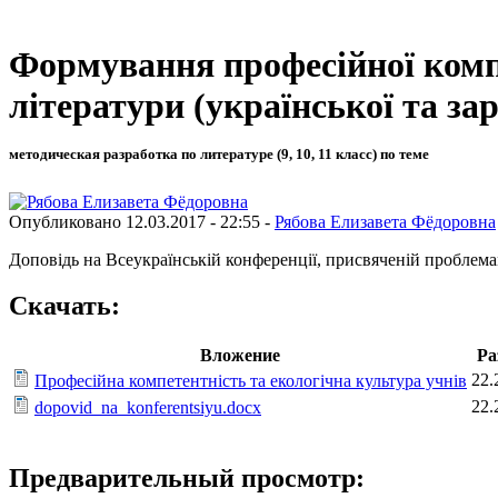
Формування професійної компе
літератури (української та за
методическая разработка по литературе (9, 10, 11 класс) по теме
Опубликовано 12.03.2017 - 22:55 -
Рябова Елизавета Фёдоровна
Доповідь на Всеукраїнській конференції, присвяченій проблемам
Скачать:
Вложение
Ра
22.
Професійна компетентність та екологічна культура учнів
22.
dopovid_na_konferentsiyu.docx
Предварительный просмотр: