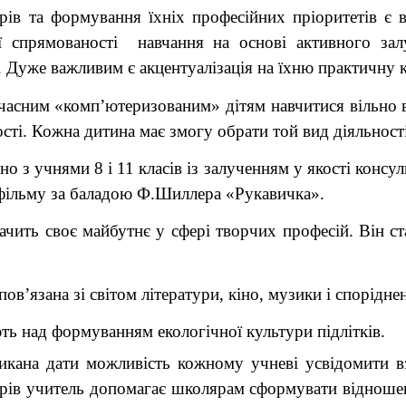
рів та формування їхніх професійних пріоритетів є в
ї спрямованості навчання на основі активного залу
ь. Дуже важливим є акцентуалізація на їхню практичну
часним «комп’ютеризованим» дітям навчитися вільно в
ті. Кожна дитина має змогу обрати той вид діяльності
но з учнями 8 і 11 класів із залученням у якості конс
офільму за баладою Ф.Шиллера «Рукавичка».
чить своє майбутнє у сфері творчих професій. Він 
пов’язана зі світом літератури, кіно, музики і спорідн
ть над формуванням екологічної культури підлітків.
икана дати можливість кожному учневі усвідомити 
орів учитель допомагає школярам сформувати відношен