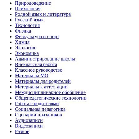
Природоведение
Психология
Родной язык и литература
Русский язык
Технология
Физика
Физкультура и спорт
Химия
Экология
Экономика
Администрирование школы
Внеклассная работа
Классное руководство
Материалы МО
Материалы для родителей
Материалы к аттестации
Междисциплинарное обобщение
Общепедагогические технологии
Работа с родителями
Социальная педагогика
Сценарии праздников
Аудиозаписи
Видеозаписи
Разное