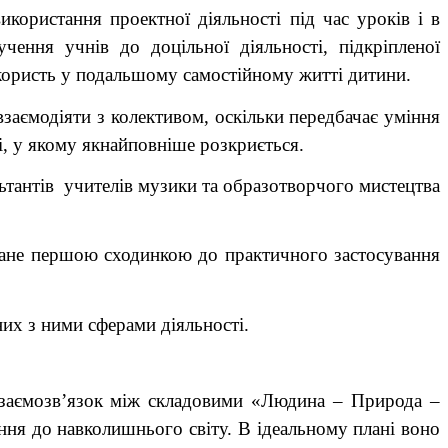
икористання проектної діяльності під час уроків і в
чення учнів до доцільної діяльності, підкріпленої
 користь у подальшому самостійному житті дитини.
заємодіяти з колективом, оскільки передбачає уміння
, у якому якнайповніше розкриється.
ультантів учителів музики та образотворчого мистецтва
стане першою сходинкою до практичного застосування
ених з ними сферами діяльності.
взаємозв’язок між складовими «Людина – Природа –
ня до навколишнього світу. В ідеальному плані воно