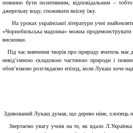
повинно бути позитивним, відповідальним – тобто
джерельну воду, споживати якісну їжу.
На уроках української літератури учні знайомляться
«Чорнобильська мадонна» можна продемонструвати ді
висновки.
Під час вивчення творів про природу вчитель має 
невід’ємною складовою частиною природи і повинна
обов’язково розглядаємо епізод, коли Лукаш хоче над
Здивований Лукаш думав, що дерево німе, хлопець 
Звертаємо увагу учнів на те, як вдало Л.Українка 