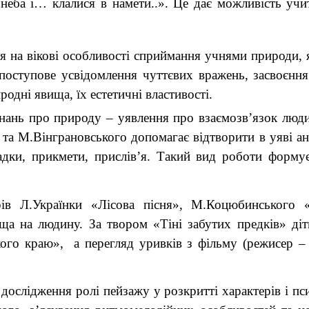
з неба і… клалися в намети..». Це дає можливість у
ся на вікові особливості сприймання учнями природи, 
поступове усвідомлення чуттєвих вражень, засвоєння 
одні явища, їх естетичні властивості.
нь про природу – уявлення про взаємозв’язок людин
 та М.Вінграновського допомагає відтворити в уяві ан
гадки, прикмети, прислів’я. Такий вид роботи форму
ів Л.Українки «Лісова пісня», М.Коцюбинського «
 на людину. За твором «Тіні забутих предків» діт
ого краю», а перегляд уривків з фільму (режисер –
лідження ролі пейзажу у розкритті характерів і пси