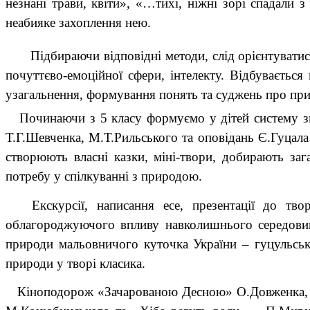
незнані трави, квіти», «…тихі, ніжні зорі спадали 
неабияке захоплення нею.
Підбираючи відповідні методи, слід орієнтувати
почуттєво-емоційної сфери, інтелекту. Відбувається 
узагальнення, формування понять та суджень про прир
Починаючи з 5 класу формуємо у дітей систему зна
Т.Г.Шевченка, М.Т.Рильського та оповідань Є.Гуцала
створюють власні казки, міні-твори, добирають за
потребу у спілкуванні з природою.
Екскурсії, написання есе, презентації до твор
облагороджуючого впливу навколишнього середовища
природи мальовничого куточка України – гуцульськ
природи у творі класика.
Кіноподорож «Зачарованою Десною» О.Довженка, дос