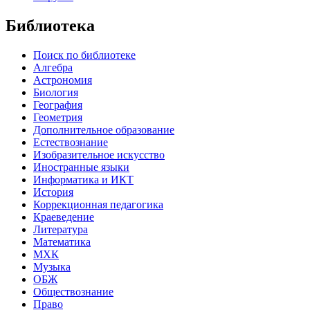
Библиотека
Поиск по библиотеке
Алгебра
Астрономия
Биология
География
Геометрия
Дополнительное образование
Естествознание
Изобразительное искусство
Иностранные языки
Информатика и ИКТ
История
Коррекционная педагогика
Краеведение
Литература
Математика
МХК
Музыка
ОБЖ
Обществознание
Право