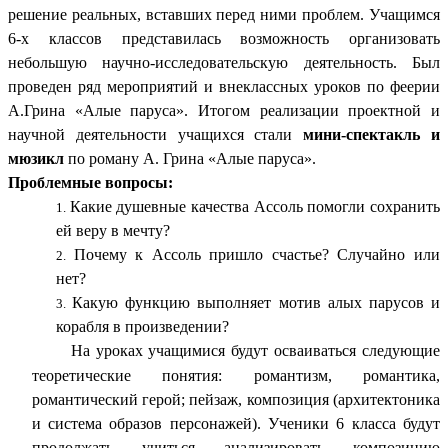
решение реальных, вставших перед ними проблем. Учащимся
6-х классов представилась возможность организовать
небольшую научно-исследовательскую деятельность. Был
проведен ряд мероприятий и внеклассных уроков по феерии
А.Грина «Алые паруса». Итогом реализации проектной и
научной деятельности учащихся стали
мини-спектакль и
мюзикл
по роману А. Грина «Алые паруса».
Проблемные вопросы:
Какие душевные качества Ассоль помогли сохранить
ей веру в мечту?
Почему к Ассоль пришло счастье? Случайно или
нет?
Какую функцию выполняет мотив алых парусов и
корабля в произведении?
На уроках учащимися будут осваиваться следующие
теоретические понятия: романтизм, романтика,
романтический герой; пейзаж, композиция (архитектоника
и система образов персонажей). Ученики 6 класса будут
продолжать учиться анализировать композицию