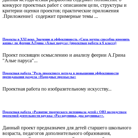
конкурсе проектных работ с описанием цели, структуры и
критерии оценки проектов; практические приложения
.Приложение1 содержит примерные темы ...
Проекты в XXI веке. Значение и эффективность «Сила мечты способна изменить
жизнь» по феерии А.Грина «Алые паруса» (проектная работа в 6 классе)
Проект посвящен осмыслению и анализу феерии А.Грина
"Алые паруса"...
Проектная работа "Роль проектного метода в повышении эффективности
преподавания раздела «Народные промыслы»
Проектная работа по изобразительному искусству...
Проектная работа «Развитие творческого потенциала детей с ОВЗ посредством
проектной деятельности кружка «Раз крупинка, два крупинка»».
Данный проект предназначен для детей старшего школьного
возраста, педагогов дополнительного образования,