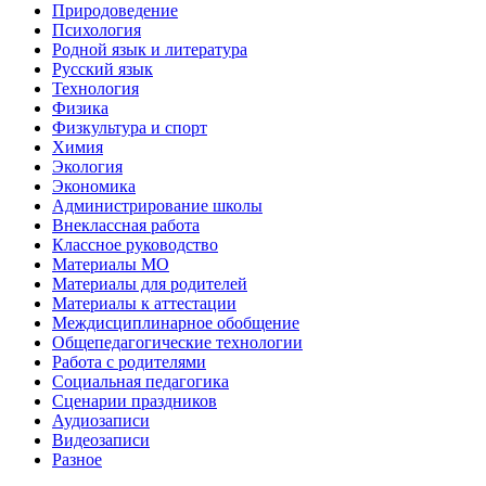
Природоведение
Психология
Родной язык и литература
Русский язык
Технология
Физика
Физкультура и спорт
Химия
Экология
Экономика
Администрирование школы
Внеклассная работа
Классное руководство
Материалы МО
Материалы для родителей
Материалы к аттестации
Междисциплинарное обобщение
Общепедагогические технологии
Работа с родителями
Социальная педагогика
Сценарии праздников
Аудиозаписи
Видеозаписи
Разное