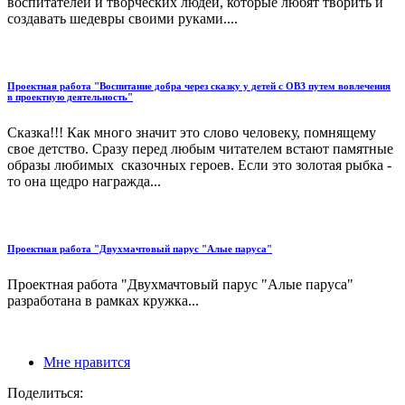
воспитателей и творческих людей, которые любят творить и
создавать шедевры своими руками....
Проектная работа "Воспитание добра через сказку у детей с ОВЗ путем вовлечения
в проектную деятельность"
Сказка!!! Как много значит это слово человеку, помнящему
свое детство. Сразу перед любым читателем встают памятные
образы любимых сказочных героев. Если это золотая рыбка -
то она щедро награжда...
Проектная работа "Двухмачтовый парус "Алые паруса"
Проектная работа "Двухмачтовый парус "Алые паруса"
разработана в рамках кружка...
Мне нравится
Поделиться: