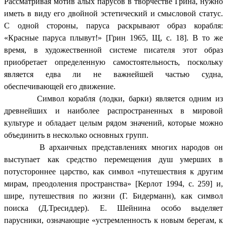
Рассматривая мотив алых парусов в творчестве Грина, нужно
иметь в виду его двойной эстетический и смысловой статус.
С одной стороны, паруса раскрывают образ корабля:
«Красные паруса плывут!» [Грин 1965, Щ, с. 18]. В то же
время, в художественной системе писателя этот образ
приобретает определенную самостоятельность, поскольку
является едва ли не важнейшей частью судна,
обеспечивающей его движение.
Символ корабля (лодки, барки) является одним из
древнейших и наиболее распространенных в мировой
культуре и обладает целым рядом значений, которые можно
объединить в несколько основных групп.
В архаичных представлениях многих народов он
выступает как средство перемещения душ умерших в
потустороннее царство, как символ «путешествия к другим
мирам, преодоления пространства» [Керлот 1994, с. 259] и,
шире, путешествия по жизни (Г. Бидерманн), как символ
поиска (Д.Тресиддер). Е. Шейнина особо выделяет
парусники,
означающие «устремленность к новым берегам, к