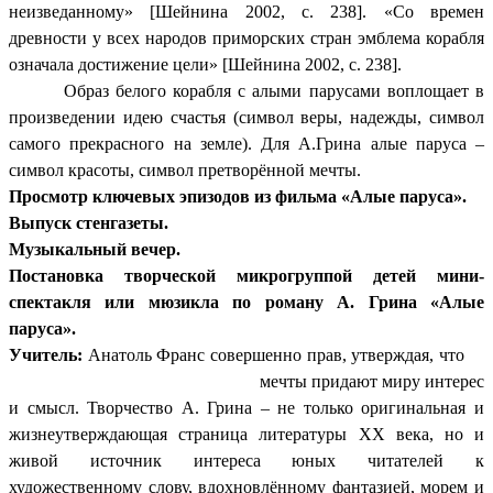
неизведанному» [Шейнина 2002, с. 238]. «Со времен
древности у всех народов приморских стран эмблема корабля
означала достижение цели» [Шейнина 2002, с. 238].
Образ белого корабля с алыми парусами воплощает в
произведении идею счастья
(символ веры, надежды, символ
самого прекрасного на земле). Для А.Грина алые паруса –
символ красоты, символ претворённой мечты.
Просмотр ключевых эпизодов из фильма «Алые паруса».
Выпуск стенгазеты.
Музыкальный вечер.
Постановка творческой микрогруппой детей мини-
спектакля или мюзикла по роману А. Грина «Алые
паруса».
Учитель:
Анатоль Франс совершенно прав, утверждая, что
мечты придают миру интерес
и смысл. Творчество А. Грина – не только оригинальная и
жизнеутверждающая страница литературы ХХ века, но и
живой источник интереса юных читателей к
художественному слову, вдохновлённому фантазией, морем и