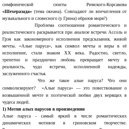
симфонической сюиты Римского-Корсакова
«Шехеразада»
(тема океана). Совпадают ли впечатления от
музыкального и словесного (у Грина) образов моря?)
Проблема соотношения романтического и
реалистического раскрывается при анализе встречи Ассоль и
Грэя как закономерного исполнения предсказания, живой
мечты. «Алые паруса», как символ мечты и веры в её
исполнение, стали знаком XX века. Радостно, светло,
трепетно и празднично любовь превращает мечту в
реальность, чудо встречи, исполненной надежды,
заслуженного счастья.
Что же такое алые паруса? Что они
символизируют?
«Алые паруса» — это повествование о
возвышенной мечте и поэтической любви двух верящих в
чудеса людей.
1) Мотив алых парусов в произведении
Алые паруса - самый яркий в числе романтических
динамических мотивов в гриновском творчестве.