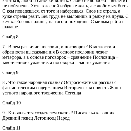
кататься, люби и саночки возить. Слово не воробей – вылетит
не поймаешь. Хоть в лесной избушке жить, а с любимым быть.
С кем поведешься, от того и наберешься. Слов не стрела, а
хуже стрелы разит. Без труда не выловишь и рыбку из пруда. С
кем хлеб-соль водишь, на того и походишь. С милым рай и в
шалаше.
Слайд 8
7 . В чем различие пословиц и поговорок? В меткости и
образности высказывания В основе пословиц лежит
метафора, а в основе поговорок – сравнение Пословица –
законченное суждение, а поговорка – часть суждения
Слайд 9
8 . Что такое народная сказка? Остросюжетный рассказ с
фантастическим содержанием Историческая повесть Жанр
устного народного творчества Легенда
Слайд 10
9 . Кто является создателем сказок? Писатель-сказочник
Древний певец Летописец Народ
Слайд 11