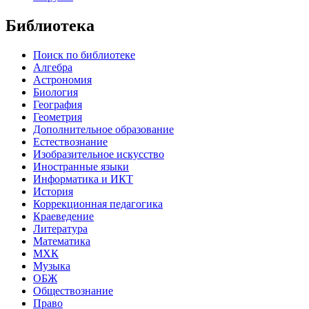
Библиотека
Поиск по библиотеке
Алгебра
Астрономия
Биология
География
Геометрия
Дополнительное образование
Естествознание
Изобразительное искусство
Иностранные языки
Информатика и ИКТ
История
Коррекционная педагогика
Краеведение
Литература
Математика
МХК
Музыка
ОБЖ
Обществознание
Право