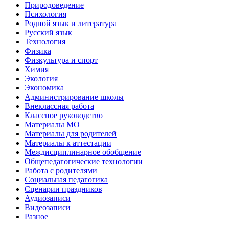
Природоведение
Психология
Родной язык и литература
Русский язык
Технология
Физика
Физкультура и спорт
Химия
Экология
Экономика
Администрирование школы
Внеклассная работа
Классное руководство
Материалы МО
Материалы для родителей
Материалы к аттестации
Междисциплинарное обобщение
Общепедагогические технологии
Работа с родителями
Социальная педагогика
Сценарии праздников
Аудиозаписи
Видеозаписи
Разное