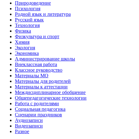
Природоведение
Психология
Родной язык и литература
Русский язык
Технология
Физика
Физкультура и спорт
Химия
Экология
Экономика
Администрирование школы
Внеклассная работа
Классное руководство
Материалы МО
Материалы для родителей
Материалы к аттестации
Междисциплинарное обобщение
Общепедагогические технологии
Работа с родителями
Социальная педагогика
Сценарии праздников
Аудиозаписи
Видеозаписи
Разное