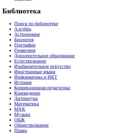
Библиотека
Поиск по библиотеке
Алгебра
Астрономия
Биология
География
Геометрия
Дополнительное образование
Естествознание
Изобразительное искусство
Иностранные языки
Информатика и ИКТ
История
Коррекционная педагогика
Краеведение
Литература
Математика
МХК
Музыка
ОБЖ
Обществознание
Право