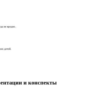
гда не вредно.
оих детей.
езентации и конспекты