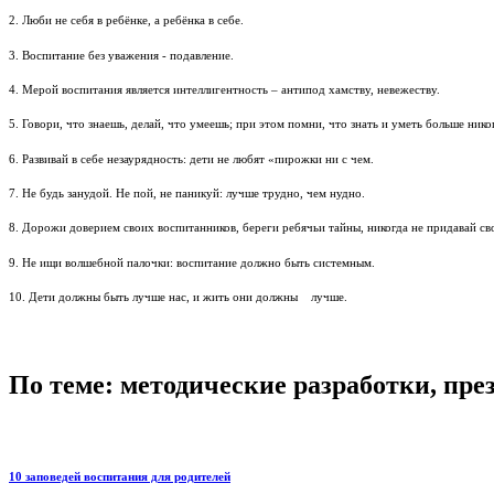
2. Люби не себя в ребёнке, а ребёнка в себе.
3. Воспитание без уважения - подавление.
4. Мерой воспитания является интеллигентность – антипод хамству, невежеству.
5. Говори, что знаешь, делай, что умеешь; при этом помни, что знать и уметь больше нико
6. Развивай в себе незаурядность: дети не любят «пирожки ни с чем.
7. Не будь занудой. Не пой, не паникуй: лучше трудно, чем нудно.
8. Дорожи доверием своих воспитанников, береги ребячьи тайны, никогда не придавай св
9. Не ищи волшебной палочки: воспитание должно быть системным.
10. Дети должны быть лучше нас, и жить они должны лучше.
По теме: методические разработки, пр
10 заповедей воспитания для родителей