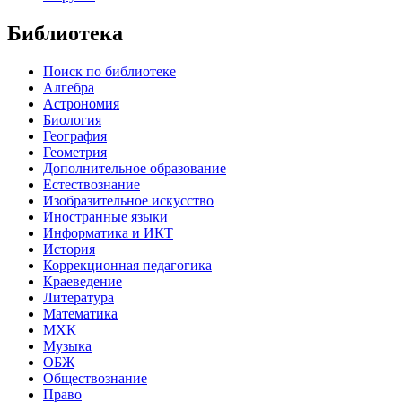
Библиотека
Поиск по библиотеке
Алгебра
Астрономия
Биология
География
Геометрия
Дополнительное образование
Естествознание
Изобразительное искусство
Иностранные языки
Информатика и ИКТ
История
Коррекционная педагогика
Краеведение
Литература
Математика
МХК
Музыка
ОБЖ
Обществознание
Право