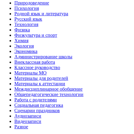
Природоведение
Психология
Родной язык и литература
Русский язык
Технология
Физика
Физкультура и спорт
Химия
Экология
Экономика
Администрирование школы
Внеклассная работа
Классное руководство
Материалы МО
Материалы для родителей
Материалы к аттестации
Междисциплинарное обобщение
Общепедагогические технологии
Работа с родителями
Социальная педагогика
Сценарии праздников
Аудиозаписи
Видеозаписи
Разное