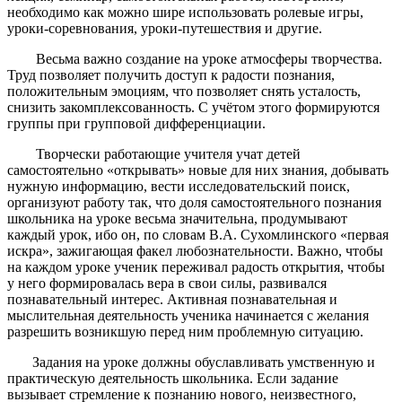
необходимо как можно шире использовать ролевые игры,
уроки-соревнования, уроки-путешествия и другие.
Весьма важно создание на уроке атмосферы творчества.
Труд позволяет получить доступ к радости познания,
положительным эмоциям, что позволяет снять усталость,
снизить закомплексованность. С учётом этого формируются
группы при групповой дифференциации.
Творчески работающие учителя учат детей
самостоятельно «открывать» новые для них знания, добывать
нужную информацию, вести исследовательский поиск,
организуют работу так, что доля самостоятельного познания
школьника на уроке весьма значительна, продумывают
каждый урок, ибо он, по словам В.А. Сухомлинского «первая
искра», зажигающая факел любознательности. Важно, чтобы
на каждом уроке ученик переживал радость открытия, чтобы
у него формировалась вера в свои силы, развивался
познавательный интерес. Активная познавательная и
мыслительная деятельность ученика начинается с желания
разрешить возникшую перед ним проблемную ситуацию.
Задания на уроке должны обуславливать умственную и
практическую деятельность школьника. Если задание
вызывает стремление к познанию нового, неизвестного,