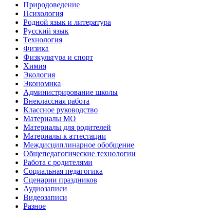
Природоведение
Психология
Родной язык и литература
Русский язык
Технология
Физика
Физкультура и спорт
Химия
Экология
Экономика
Администрирование школы
Внеклассная работа
Классное руководство
Материалы МО
Материалы для родителей
Материалы к аттестации
Междисциплинарное обобщение
Общепедагогические технологии
Работа с родителями
Социальная педагогика
Сценарии праздников
Аудиозаписи
Видеозаписи
Разное