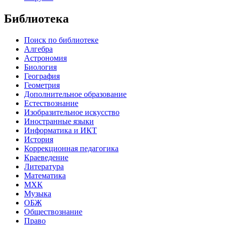
Библиотека
Поиск по библиотеке
Алгебра
Астрономия
Биология
География
Геометрия
Дополнительное образование
Естествознание
Изобразительное искусство
Иностранные языки
Информатика и ИКТ
История
Коррекционная педагогика
Краеведение
Литература
Математика
МХК
Музыка
ОБЖ
Обществознание
Право