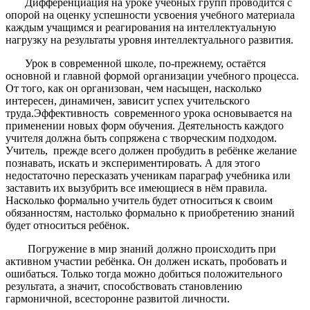
Дифференциация на уроке учебных групп проводится с
опорой на оценку успешности усвоения учебного материала
каждым учащимся и реагирования на интеллектуальную
нагрузку на результаты уровня интеллектуального развития.
Урок в современной школе, по-прежнему, остаётся
основной и главной формой организации учебного процесса.
От того, как он организован, чем насыщен, насколько
интересен, динамичен, зависит успех учительского
труда.Эффективность современного урока основывается на
применении новых форм обучения. Деятельность каждого
учителя должна быть сопряжена с творческим подходом.
Учитель, прежде всего должен пробудить в ребёнке желание
познавать, искать и экспериментировать. А для этого
недостаточно пересказать ученикам параграф учебника или
заставить их вызубрить все имеющиеся в нём правила.
Насколько формально учитель будет относиться к своим
обязанностям, настолько формально к приобретению знаний
будет относиться ребёнок.
Погружение в мир знаний должно происходить при
активном участии ребёнка. Он должен искать, пробовать и
ошибаться. Только тогда можно добиться положительного
результата, а значит, способствовать становлению
гармоничной, всесторонне развитой личности.