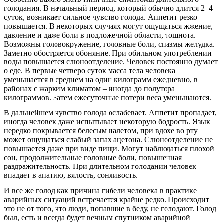
голодания. В начальный период, который обычно длится 2–4
суток, возникает сильное чувство голода. Аппетит резко
повышается. В некоторых случаях могут ощущаться жжение,
давление и даже боли в подложечной области, тошнота.
Возможны головокружение, головные боли, спазмы желудка.
Заметно обостряется обоняние. При обильном употреблении
воды повышается слюноотделение. Человек постоянно думает
о еде. В первые четверо суток масса тела человека
уменьшается в среднем на один килограмм ежедневно, в
районах с жарким климатом – иногда до полутора
килограммов. Затем ежесуточные потери веса уменьшаются.
В дальнейшем чувство голода ослабевает. Аппетит пропадает,
иногда человек даже испытывает некоторую бодрость. Язык
нередко покрывается белесым налетом, при вдохе во рту
может ощущаться слабый запах ацетона. Слюноотделение не
повышается даже при виде пищи. Могут наблюдаться плохой
сон, продолжительные головные боли, повышенная
раздражительность. При длительном голодании человек
впадает в апатию, вялость, сонливость.
И все же голод как причина гибели человека в практике
аварийных ситуаций встречается крайне редко. Происходит
это не от того, что люди, попавшие в беду, не голодают. Голод
был, есть и всегда будет вечным спутником аварийной