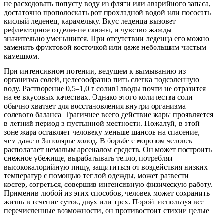
не расходовать попусту воду из фляги или аварийного запаса,
достаточно прополоскать рот прохладной водой или пососать
кислый леденец, карамельку. Вкус леденца вызовет
рефлекторное отделение слюны, и чувство жажды
значительно уменьшится. При отсутствии леденца его можно
заменить фруктовой косточкой или даже небольшим чистым
камешком.
При интенсивном потении, ведущем к вымыванию из
организма солей, целесообразно пить слегка подсоленную
воду. Растворение 0,5–1,0 г солив1лводы почти не отразится
на ее вкусовых качествах. Однако этого количества соли
обычно хватает для восстановления внутри организма
солевого баланса. Трагичнее всего действие жары проявляется
в летний период в пустынной местности. Пожалуй, в этой
зоне жара оставляет человеку меньше шансов на спасение,
чем даже в Заполярье холод. В борьбе с морозом человек
располагает немалым арсеналом средств. Он может построить
снежное убежище, вырабатывать тепло, потребляя
высококалорийную пищу, защититься от воздействия низких
температур с помощью теплой одежды, может развести
костер, согреться, совершив интенсивную физическую работу.
Применив любой из этих способов, человек может сохранить
жизнь в течение суток, двух или трех. Порой, используя все
перечисленные возможности, он противостоит стихии целые