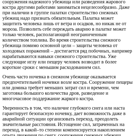
сооружения надежного убежища или разведения жарового
костра другими работами заниматься нецелесообразно. Даже
при наличии в группе палатки строительство снежных
убежищ надо признать обязательным. Палатка может
защитить человека лишь от ветра и осадков, но никак не от
мороза. Позволить себе переждать аварию в палатке может
только человек, располагающий неограниченным
количеством топлива. Во время строительства снежного
убежища помимо основной цели – защиты человека от
холодовых поражений – достигается ряд побочных, например
нарабатываются навыки снежного строительства. Уже
следующие иглу или пещеру человек возводит в более
короткие сроки с меньшим расходованием сил.
Очень часто ночевка в снежном убежище оказывается
предпочтительней ночевки возле костра. Сооружение пещеры
или домика требует меньших затрат сил и времени, чем
заготовка большого количества дров, разведение и
многочасовое поддержание жаркого костра.
Уверенность в том, что наличие глубокого снега или наста
гарантирует безопасную ночевку, дает возможность даже в
аварийной ситуации организовать переход, преодолеть
значительные расстояния. Истощение сил, затраченных на
переход, в какой–то степени компенсируется накоплением
опыта движения по снегу, сооружения снежных убежищ.