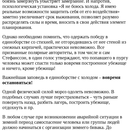
боязнь замерзнуть убыстряет замерзание. И напротив,
психологическая установка «Я не боюсь холода. Я имею
реальные возможности защитить себя от его воздействия»
заметно увеличивает срок выживания, позволяет разумно
распределять силы и время, вносить в свои действия элемент
планирования.
Однако необходимо помнить, что одержать победу в
единоборстве со стихией, не отгородившись от нее стеной из
снежных кирпичей, практически невозможно. Все
признанные полярные авторитеты, в том числе и сам
Стефанссон, в один голос утверждают, что попавшего в пургу
человека может спасти только вовремя построенное убежище
и ничего, кроме убежища!
Важнейшая заповедь в единоборстве с холодом –
вовремя
остановиться!
Одной физической силой мороз одолеть невозможно. В
подобных случаях лучше перестраховаться – чуть раньше
повернуть назад, разбить лагерь, построить убежище,
отдохнуть и пр.
В любом случае при возникновении аварийной ситуации в
зимний период самоспасение человека или группы людей
должно начинаться с организации зимнего бивака. До