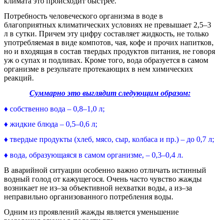
климата это происходит быстрее.
Потребность человеческого организма в воде в
благоприятных климатических условиях не превышает 2,5–3
л в сутки. Причем эту цифру составляет жидкость, не только
употребляемая в виде компотов, чая, кофе и прочих напитков,
но и входящая в состав твердых продуктов питания, не говоря
уж о супах и подливах. Кроме того, вода образуется в самом
организме в результате протекающих в нем химических
реакций.
Суммарно это выглядит следующим образом:
♦ собственно вода – 0,8–1,0 л;
♦ жидкие блюда – 0,5–0,6 л;
♦ твердые продукты (хлеб, мясо, сыр, колбаса и пр.) – до 0,7 л;
♦ вода, образующаяся в самом организме, – 0,3–0,4 л.
В аварийной ситуации особенно важно отличать истинный
водный голод от кажущегося. Очень часто чувство жажды
возникает не из–за объективной нехватки воды, а из–за
неправильно организованного потребления воды.
Одним из проявлений жажды является уменьшение