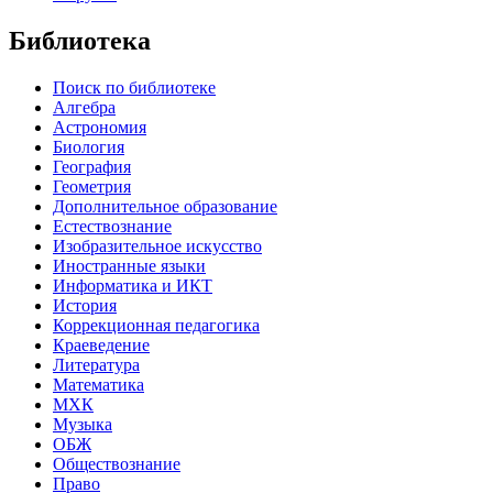
Библиотека
Поиск по библиотеке
Алгебра
Астрономия
Биология
География
Геометрия
Дополнительное образование
Естествознание
Изобразительное искусство
Иностранные языки
Информатика и ИКТ
История
Коррекционная педагогика
Краеведение
Литература
Математика
МХК
Музыка
ОБЖ
Обществознание
Право