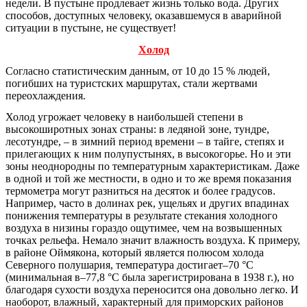
недели. В пустыне продлевает жизнь только вода. Других
способов, доступных человеку, оказавшемуся в аварийной
ситуации в пустыне, не существует!
Холод
Согласно статистическим данным, от 10 до 15 % людей,
погибших на туристских маршрутах, стали жертвами
переохлаждения.
Холод угрожает человеку в наибольшей степени в
высокоширотных зонах страны: в ледяной зоне, тундре,
лесотундре, – в зимний период времени – в тайге, степях и
прилегающих к ним полупустынях, в высокогорье. Но и эти
зоны неоднородны по температурным характеристикам. Даже
в одной и той же местности, в одно и то же время показания
термометра могут разниться на десяток и более градусов.
Например, часто в долинах рек, ущельях и других впадинах
понижения температуры в результате стекания холодного
воздуха в низины гораздо ощутимее, чем на возвышенных
точках рельефа. Немало значит влажность воздуха. К примеру,
в районе Оймякона, который является полюсом холода
Северного полушария, температура достигает–70 °C
(минимальная в–77,8 °C была зарегистрирована в 1938 г.), но
благодаря сухости воздуха переносится она довольно легко. И
наоборот, влажный, характерный для приморских районов