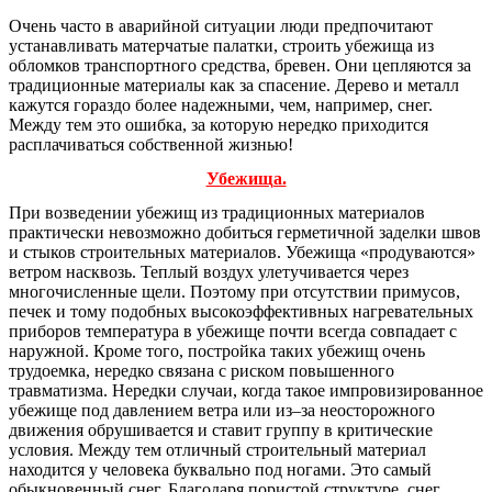
Очень часто в аварийной ситуации люди предпочитают
устанавливать матерчатые палатки, строить убежища из
обломков транспортного средства, бревен. Они цепляются за
традиционные материалы как за спасение. Дерево и металл
кажутся гораздо более надежными, чем, например, снег.
Между тем это ошибка, за которую нередко приходится
расплачиваться собственной жизнью!
Убежища.
При возведении убежищ из традиционных материалов
практически невозможно добиться герметичной заделки швов
и стыков строительных материалов. Убежища «продуваются»
ветром насквозь. Теплый воздух улетучивается через
многочисленные щели. Поэтому при отсутствии примусов,
печек и тому подобных высокоэффективных нагревательных
приборов температура в убежище почти всегда совпадает с
наружной. Кроме того, постройка таких убежищ очень
трудоемка, нередко связана с риском повышенного
травматизма. Нередки случаи, когда такое импровизированное
убежище под давлением ветра или из–за неосторожного
движения обрушивается и ставит группу в критические
условия. Между тем отличный строительный материал
находится у человека буквально под ногами. Это самый
обыкновенный снег. Благодаря пористой структуре, снег