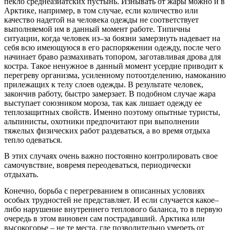
пекло среднеазиатских пустынь. Изнывать от жары можно и в
Арктике, например, в том случае, если количество или
качество надетой на человека одежды не соответствует
выполняемой им в данный момент работе. Типичны
ситуации, когда человек из–за боязни замерзнуть надевает на
себя всю имеющуюся в его распоряжении одежду, после чего
начинает браво размахивать топором, заготавливая дрова для
костра. Такое ненужное в данный момент усердие приводит к
перегреву организма, усиленному потоотделению, намоканию
прилежащих к телу слоев одежды. В результате человек,
закончив работу, быстро замерзает. В подобном случае жара
выступает союзником мороза, так как лишает одежду ее
теплозащитных свойств. Именно поэтому опытные туристы,
альпинисты, охотники предпочитают при выполнении
тяжелых физических работ раздеваться, а во время отдыха
тепло одеваться.
В этих случаях очень важно постоянно контролировать свое
самочувствие, вовремя переодеваться, периодически
отдыхать.
Конечно, борьба с перегреванием в описанных условиях
особых трудностей не представляет. И если случается какое–
либо нарушение внутреннего теплового баланса, то в первую
очередь в этом виновен сам пострадавший. Арктика или
высокогорье – не те места, где позволительно умереть от