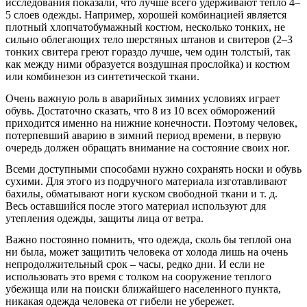
исследования показали, что лучше всего удерживают тепло 4–
5 слоев одежды. Например, хорошей комбинацией является
плотный хлопчатобумажный костюм, несколько тонких, не
сильно облегающих тело шерстяных штанов и свитеров (2–3
тонких свитера греют гораздо лучше, чем один толстый, так
как между ними образуется воздушная прослойка) и костюм
или комбинезон из синтетической ткани.
Очень важную роль в аварийных зимних условиях играет
обувь. Достаточно сказать, что 8 из 10 всех обморожений
приходится именно на нижние конечности. Поэтому человек,
потерпевший аварию в зимний период времени, в первую
очередь должен обращать внимание на состояние своих ног.
Всеми доступными способами нужно сохранять носки и обувь
сухими. Для этого из подручного материала изготавливают
бахилы, обматывают ноги куском свободной ткани и т. д.
Весь оставшийся после этого материал используют для
утепления одежды, защиты лица от ветра.
Важно постоянно помнить, что одежда, сколь бы теплой она
ни была, может защитить человека от холода лишь на очень
непродолжительный срок – часы, редко дни. И если не
использовать это время с толком на сооружение теплого
убежища или на поиски ближайшего населенного пункта,
никакая одежда человека от гибели не убережет.