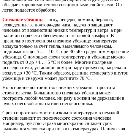
обладает хорошими теплоизоляционными свойствами. Он
легко поддается обработке.
Снежные убежища
– иглу, пещеры, домики, берлоги,
возведенные за полтора–два часа, надежно защищают
человека от воздействия низких температур и ветра, а при
наличии горючего обеспечивают тепловой комфорт. В
правильно построенном снежном убежище температура
воздуха только за счет тепла, выделяемого человеком,
поднимается до–5… – 10 °C при 30–40–градусном морозе вне
убежища. С помощью свечи температуру в убежище можно
поднять от 0 до +4…+5 °C и более. Многие полярные
исследователи, установив внутри пару примусов, нагревали
воздух до +30 °C. Таким образом, разница температур внутри
убежища и снаружи может достигать 70 °C.
Но основное достоинство снежных убежищ – простота
строительства. Большинство снежных убежищ может
построить любой человек, ни разу в жизни не державший в
руках снеговой лопаты или снегового ножа.
Срок сопротивляемости низким температурам в немалой
степени зависит от психического состояния человека.
Например, чувство страха многократно снижает срок
выживания человека при низких температурах. Паническая