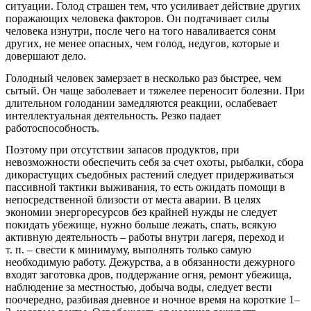
ситуации. Голод страшен тем, что усиливает действие других
поражающих человека факторов. Он подтачивает силы
человека изнутри, после чего на того наваливается сонм
других, не менее опасных, чем голод, недугов, которые и
довершают дело.
Голодный человек замерзает в несколько раз быстрее, чем
сытый. Он чаще заболевает и тяжелее переносит болезни. При
длительном голодании замедляются реакции, ослабевает
интеллектуальная деятельность. Резко падает
работоспособность.
Поэтому при отсутствии запасов продуктов, при
невозможности обеспечить себя за счет охоты, рыбалки, сбора
дикорастущих съедобных растений следует придерживаться
пассивной тактики выживания, то есть ожидать помощи в
непосредственной близости от места аварии. В целях
экономии энергоресурсов без крайней нужды не следует
покидать убежище, нужно больше лежать, спать, всякую
активную деятельность – работы внутри лагеря, переход и
т. п. – свести к минимуму, выполнять только самую
необходимую работу. Дежурства, а в обязанности дежурного
входят заготовка дров, поддержание огня, ремонт убежища,
наблюдение за местностью, добыча воды, следует вести
поочередно, разбивая дневное и ночное время на короткие 1–