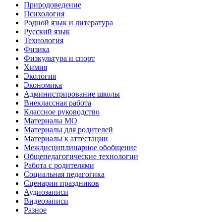
Природоведение
Психология
Родной язык и литература
Русский язык
Технология
Физика
Физкультура и спорт
Химия
Экология
Экономика
Администрирование школы
Внеклассная работа
Классное руководство
Материалы МО
Материалы для родителей
Материалы к аттестации
Междисциплинарное обобщение
Общепедагогические технологии
Работа с родителями
Социальная педагогика
Сценарии праздников
Аудиозаписи
Видеозаписи
Разное