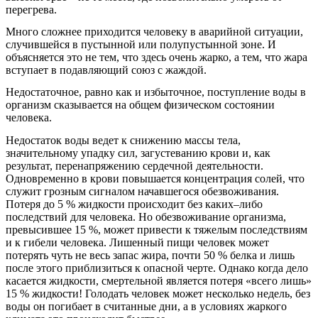
перегрева.
Много сложнее приходится человеку в аварийной ситуации,
случившейся в пустынной или полупустынной зоне. И
объясняется это не тем, что здесь очень жарко, а тем, что жара
вступает в подавляющий союз с жаждой.
Недостаточное, равно как и избыточное, поступление воды в
организм сказывается на общем физическом состоянии
человека.
Недостаток воды ведет к снижению массы тела,
значительному упадку сил, загустеванию крови и, как
результат, перенапряжению сердечной деятельности.
Одновременно в крови повышается концентрация солей, что
служит грозным сигналом начавшегося обезвоживания.
Потеря до 5 % жидкости происходит без каких–либо
последствий для человека. Но обезвоживание организма,
превысившее 15 %, может привести к тяжелым последствиям
и к гибели человека. Лишенный пищи человек может
потерять чуть не весь запас жира, почти 50 % белка и лишь
после этого приблизиться к опасной черте. Однако когда дело
касается жидкости, смертельной является потеря «всего лишь»
15 % жидкости! Голодать человек может несколько недель, без
воды он погибает в считанные дни, а в условиях жаркого