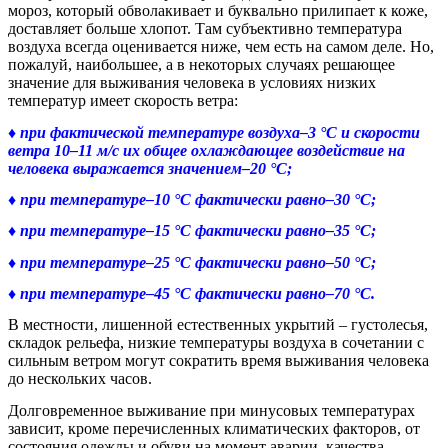
мороз, который обволакивает и буквально прилипает к коже,
доставляет больше хлопот. Там субъективно температура
воздуха всегда оценивается ниже, чем есть на самом деле. Но,
пожалуй, наибольшее, а в некоторых случаях решающее
значение для выживания человека в условиях низких
температур имеет скорость ветра:
♦ при фактической температуре воздуха–3 °C и скорости
ветра 10–11 м/с их общее охлаждающее воздействие на
человека выражается значением–20 °C;
♦ при температуре–10 °C фактически равно–30 °C;
♦ при температуре–15 °C фактически равно–35 °C;
♦ при температуре–25 °C фактически равно–50 °C;
♦ при температуре–45 °C фактически равно–70 °C.
В местности, лишенной естественных укрытий – густолесья,
складок рельефа, низкие температуры воздуха в сочетании с
сильным ветром могут сократить время выживания человека
до нескольких часов.
Долговременное выживание при минусовых температурах
зависит, кроме перечисленных климатических факторов, от
состояния одежды и обуви на момент аварии, качества