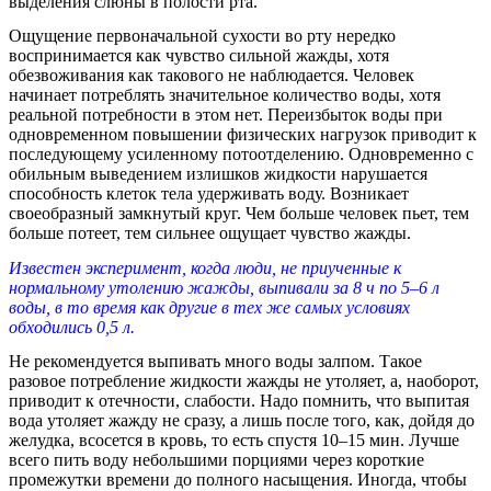
выделения слюны в полости рта.
Ощущение первоначальной сухости во рту нередко
воспринимается как чувство сильной жажды, хотя
обезвоживания как такового не наблюдается. Человек
начинает потреблять значительное количество воды, хотя
реальной потребности в этом нет. Переизбыток воды при
одновременном повышении физических нагрузок приводит к
последующему усиленному потоотделению. Одновременно с
обильным выведением излишков жидкости нарушается
способность клеток тела удерживать воду. Возникает
своеобразный замкнутый круг. Чем больше человек пьет, тем
больше потеет, тем сильнее ощущает чувство жажды.
Известен эксперимент, когда люди, не приученные к
нормальному утолению жажды, выпивали за 8 ч по 5–6 л
воды, в то время как другие в тех же самых условиях
обходились 0,5 л.
Не рекомендуется выпивать много воды залпом. Такое
разовое потребление жидкости жажды не утоляет, а, наоборот,
приводит к отечности, слабости. Надо помнить, что выпитая
вода утоляет жажду не сразу, а лишь после того, как, дойдя до
желудка, всосется в кровь, то есть спустя 10–15 мин. Лучше
всего пить воду небольшими порциями через короткие
промежутки времени до полного насыщения. Иногда, чтобы