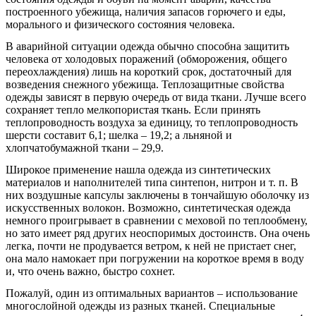
построенного убежища, наличия запасов горючего и еды,
морального и физического состояния человека.
В аварийной ситуации одежда обычно способна защитить
человека от холодовых поражений (обморожения, общего
переохлаждения) лишь на короткий срок, достаточный для
возведения снежного убежища. Теплозащитные свойства
одежды зависят в первую очередь от вида ткани. Лучше всего
сохраняет тепло мелкопористая ткань. Если принять
теплопроводность воздуха за единицу, то теплопроводность
шерсти составит 6,1; шелка – 19,2; а льняной и
хлопчатобумажной ткани – 29,9.
Широкое применение нашла одежда из синтетических
материалов и наполнителей типа синтепон, нитрон и т. п. В
них воздушные капсулы заключены в тончайшую оболочку из
искусственных волокон. Возможно, синтетическая одежда
немного проигрывает в сравнении с меховой по теплообмену,
но зато имеет ряд других неоспоримых достоинств. Она очень
легка, почти не продувается ветром, к ней не пристает снег,
она мало намокает при погружении на короткое время в воду
и, что очень важно, быстро сохнет.
Пожалуй, один из оптимальных вариантов – использование
многослойной одежды из разных тканей. Специальные