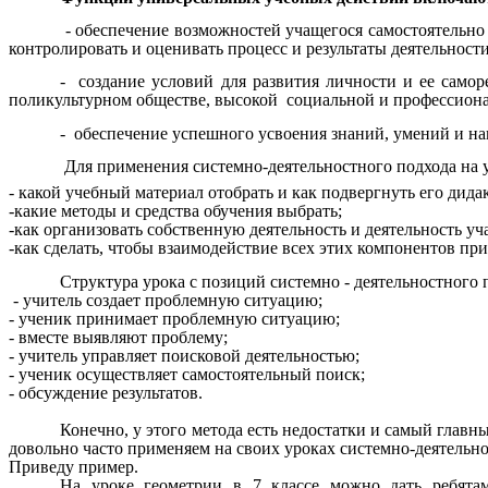
- обеспечение возможностей учащегося самостоятельно 
контролировать и оценивать процесс и результаты деятельности
- создание условий для развития личности и ее само
поликультурном обществе, высокой социальной и профессион
- обеспечение успешного усвоения знаний, умений и н
Для применения системно-деятельностного подхода на у
- какой учебный материал отобрать и как подвергнуть его дида
-какие методы и средства обучения выбрать;
-как организовать собственную деятельность и деятельность уч
-как сделать, чтобы взаимодействие всех этих компонентов пр
Структура урока с позиций системно - деятельностного 
- учитель создает проблемную ситуацию;
- ученик принимает проблемную ситуацию;
- вместе выявляют проблему;
- учитель управляет поисковой деятельностью;
- ученик осуществляет самостоятельный поиск;
- обсуждение результатов.
Конечно, у этого метода есть недостатки и самый главны
довольно часто применяем на своих уроках системно-деятельно
Приведу пример.
На уроке геометрии в 7 классе можно дать ребята