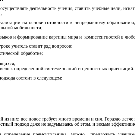
осуществлять деятельность учения, ставить учебные цели, иска
;
реализации на основе готовности к непрерывному образованию
альной мобильности;
авыков и формирование картины мира и компетентностей в любо
роке учитель ставит ряд вопросов:
ктической обработке;
ащихся;
ивело к определенной системе знаний и ценностных ориентаций.
подхода состоит в следующем:
й из них: все новое требует много времени и сил. Гораздо легче
стный подход даже не задумываясь об этом, и весьма эффективн
м определение прямоугольника, можно предложить учащимс