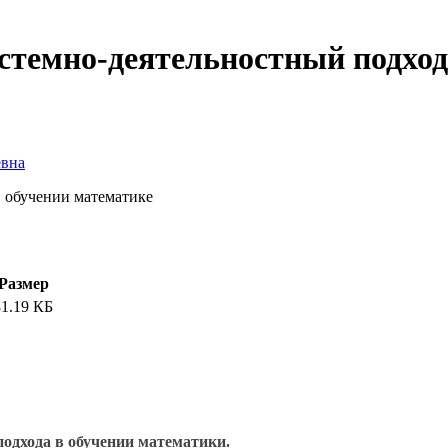
истемно-деятельностный подход
евна
в обучении математике
Размер
31.19 КБ
подхода в обучении математики.