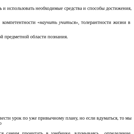
ть и использовать необходимые средства и способы достижения,
, компетентности «
научить учиться»,
толерантности жизни в
й предметной области познания.
 вести урок по уже привычному плану, но если вдуматься, то мы
о
я самим прочитать в учебнике, вдумываясь определение,