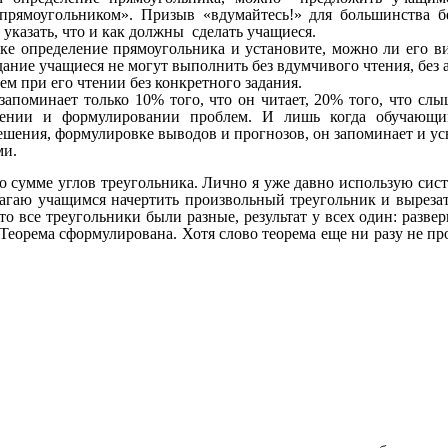
 прямоугольником». Призыв «вдумайтесь!» для большинства б
 указать, что и как должны сделать учащиеся.
е определение прямоугольника и установите, можно ли его ви
адание учащиеся не могут выполнить без вдумчивого чтения, без
ем при его чтении без конкретного задания.
апоминает только 10% того, что он читает, 20% того, что слы
ении и формулировании проблем. И лишь когда обучающийс
ешения, формулировке выводов и прогнозов, он запоминает и у
лями.
 сумме углов треугольника. Лично я уже давно использую систе
лагаю учащимся начертить произвольный треугольник и вырезать
то все треугольники были разные, результат у всех один: разве
Теорема сформулирована. Хотя слово теорема еще ни разу не про