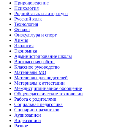
Природоведение
Психология
Родной язык и литература
Русский язык
Технология
Физика
Физкультура и спорт
Химия
Экология
Экономика
Администрирование школы
Внеклассная работа
Классное руководство
Материалы МО
Материалы для родителей
Материалы к аттестации
Междисциплинарное обобщение
Общепедагогические технологии
Работа с родителями
Социальная педагогика
Сценарии праздников
Аудиозаписи
Видеозаписи
Разное