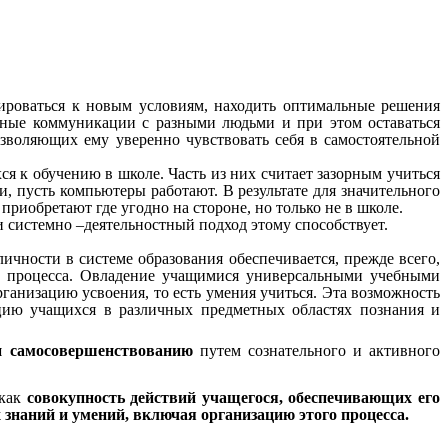
ироваться к новым условиям, находить оптимальные решения
ивные коммуникации с разными людьми и при этом оставаться
зволяющих ему уверенно чувствовать себя в самостоятельной
к обучению в школе. Часть из них считает зазорным учиться
и, пусть компьютеры работают. В результате для значительного
приобретают где угодно на стороне, но только не в школе.
ний и системно –деятельностный подход этому способствует.
личности в системе образования обеспечивается, прежде всего,
о процесса. Овладение учащимися универсальными учебными
ганизацию усвоения, то есть умения учиться. Эта возможность
цию учащихся в различных предметных областях познания и
 и самосовершенствованию
путем сознательного и активного
 как
совокупность действий учащегося, обеспечивающих его
 знаний и умений, включая организацию этого процесса.