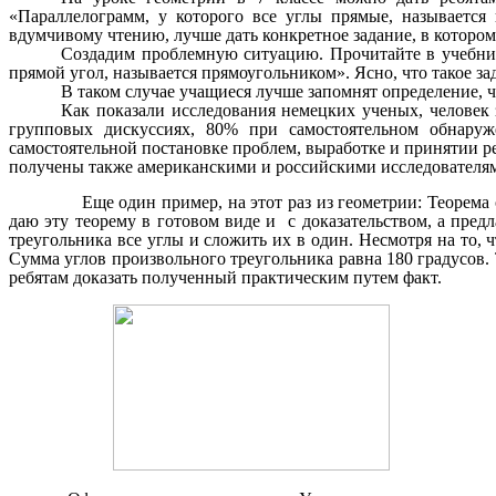
«Параллелограмм, у которого все углы прямые, называется
вдумчивому чтению, лучше дать конкретное задание, в котором
Создадим проблемную ситуацию. Прочитайте в учебник
прямой угол, называется прямоугольником». Ясно, что такое з
В таком случае учащиеся лучше запомнят определение, ч
Как показали исследования немецких ученых, человек з
групповых дискуссиях, 80% при самостоятельном обнаруж
самостоятельной постановке проблем, выработке и принятии р
получены также американскими и российскими исследовате
Еще один пример, на этот раз из геометрии: Теорема о
даю эту теорему в готовом виде и с доказательством, а пред
треугольника все углы и сложить их в один. Несмотря на то, ч
Сумма углов произвольного треугольника равна 180 градусов. 
ребятам доказать полученный практическим путем факт.