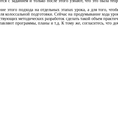
я с заданием и только после этого узнают, что это была теор
ние этого подхода на отдельных этапах урока, а для того, чт
ителя колоссальной подготовки. Сейчас на продумывание хода ур
ствующих методических разработок сделать такой объем практиче
тавляют программы, планы и т.д. К тому же, согласитесь, что 