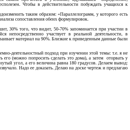
есполезен. Чтобы в действительности побуждать учащихся к
доизменить таким образом: «Параллелограмм, у которого есть
 анализа сопоставления обеих формулировок.
шит, 30% того, что видит, 50-70% запоминается при участии в
я непосредственно участвует в реальной деятельности, в
сваивает материал на 90%. Близкие к приведенным данные были
мно-деятельностный подход при изучении этой темы: т.е. я не
 его (можно попросить сделать это дома), а затем оторвать у
рнутый угол, а его величина равна 180 градусов. Делаем вывод:
звучало. Надо ее доказать. Делаю на доске чертеж и предлагаю