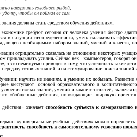
дного рыбой,
он поймал ее сам.
а знания должны стать средством обучения действиям.
 экономике требуют сегодня от человека умения быстро адапт
яться в ситуации неопределенности, уметь налаживать эффект
адающего необходимым набором знаний, умений и качеств, по
и отрицательно сказалась на отношении некоторых учащихся 
том прикладывать усилия. Сейчас век - компьютеров, говорят он
», а это неминуемо приводит к тому, что успешность такие дети 
на передачу готовых знаний, а на стимулирование поиска зна
бучении: научить не знаниям, а умению их добывать. Развитие 
орые выступают основой образовательного и воспитательног
усвоения новых знаний, умений и компетентностей, включая ор
 – это обобщенные действия, порождающие широкую ориента
 действия» означает
способность субъекта к саморазвитию
) термин «универсальные учебные действия» можно определить
ерантность, способность к самостоятельному усвоению новых
т: