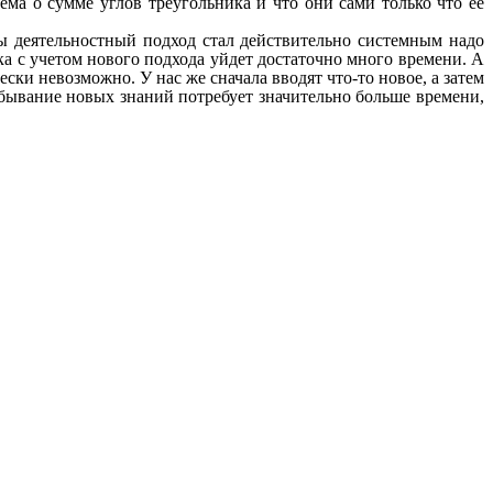
ема о сумме углов треугольника и что они сами только что ее
обы деятельностный подход стал действительно системным надо
ока с учетом нового подхода уйдет достаточно много времени. А
ски невозможно. У нас же сначала вводят что-то новое, а затем
добывание новых знаний потребует значительно больше времени,