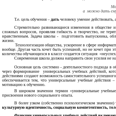
Можно накормить голо
а можно дать ему удочку, чтобы 
Т.е. цель обучения –
дать
человеку умение действовать, 
Стремительно развивающиеся изменения в обществе и
сложных вопросов, проявляя гибкость и творчество, не тер
нравственным. Задача школы - подготовить выпускника, обл
жизни.
Технологизация общества, ускорение в сфере информатизаци
вообще. Другая часть хочет быть успешной, но не хочет при э
количества обучающихся в классе создается ситуация «неуспеха
Современная школа должна направить свои усилия не 
Основная цель системно - деятельностного подхода в о
через формирование универсальных учебных действий, кот
действиями создают возможность самостоятельного успешного 
обеспечивается тем, что универсальные учебные действия
мотивацию к обучению.
В широком значении термин «универсальные учебные
присвоения нового социального опыта.
В более узком (собственно психологическом значении
культурную идентичность, социальную компетентность, тол
Функции универсальных учебных действий включаю