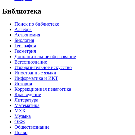
Библиотека
Поиск по библиотеке
Алгебра
Астрономия
Биология
География
Геометрия
Дополнительное образование
Естествознание
Изобразительное искусство
Иностранные языки
Информатика и ИКТ
История
Коррекционная педагогика
Краеведение
Литература
Математика
МХК
Музыка
ОБЖ
Обществознание
Право