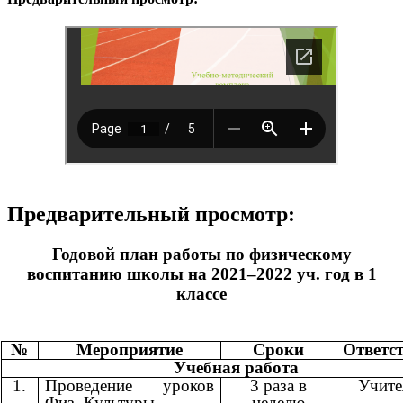
Предварительный просмотр:
Годовой план работы по физическому
воспитанию школы на 2021–2022 уч. год в 1
классе
№
Мероприятие
Сроки
Ответс
Учебная работа
1.
Проведение уроков
3 раза в
Учит
Физ. Культуры
неделю