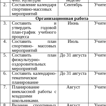
2.
Составление календаря
Сентябрь
Учит
спортивно-массовых
мероприятий
Организационная работа
3.
Составить и
Июнь
Учит
утвердить годовой
план-график учебного
процесса
4.
Составить план
Июль
Учит
спортивно- массовых
мероприятий
5.
Составить план
До 31 августа
Учит
физкультурно-
оздоровительных
мероприятий
6.
Составить календарно-
До 31 августа
Учит
тематическое
планирование
7.
Планирование
Август
Учит
внеклассной работы с
младшими
школьниками.
8.
Ведение спортивных
Август
Учит