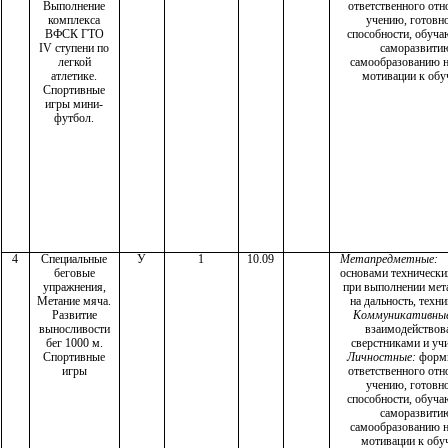
Выполнение
ответственного от
комплекса
учению, готовно
ВФСК ГТО
способности, обуч
IV ступени по
саморазвити
легкой
самообразованию н
атлетике.
мотивации к об
Спортивные
игры мини-
футбол.
4
Специальные
У
1
10.09
Метапредметные:
беговые
основами технически
упражнения,
при выполнении мет
Метание мяча.
на дальность, техни
Развитие
Коммуникативны
выносливости
взаимодействова
бег 1000 м.
сверстниками и уч
Спортивные
Личностные:
форм
игры
ответственного от
учению, готовно
способности, обуч
саморазвити
самообразованию н
мотивации к обу