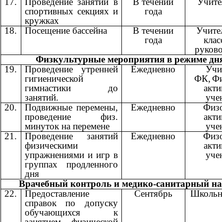
17.
Проведение занятий в
В течении
Учит
спортивных секциях и
года
кружках
18.
Посещение бассейна
В течении
Учите
года
кла
руков
Физкультурные мероприятия в режиме дн
19.
Проведение утренней
Ежедневно
Учи
гигиенической
ФК,
Фи
гимнастики до
акт
занятий.
уче
20.
Подвижные перемены,
Ежедневно
Физ
проведение физ.
акт
минуток на перемене
уче
21.
Проведение занятий
Ежедневно
Физ
физическими
акт
упражнениями и игр в
уче
группах продленного
дня
Врачебный контроль и медико-санитарный на
22.
Предоставление
Сентябрь
Школьн
справок по допуску
обучающихся к
занятием физической