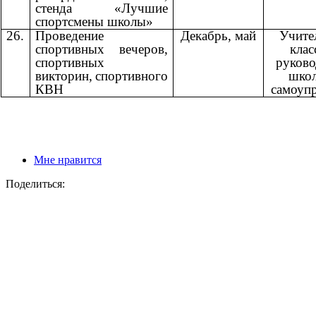
стенда «Лучшие
спортсмены школы»
26.
Проведение
Декабрь, май
Учите
спортивных вечеров,
кла
спортивных
руково
викторин,
спортивного
шко
КВН
самоуп
Мне нравится
Поделиться: