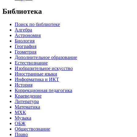
Библиотека
Поиск по библиотеке
Алгебра
Астрономия
Биология
География
Геометрия
Дополнительное образование
Естествознание
Изобразительное искусство
Иностранные языки
Информатика и ИКТ
История
Коррекционная педагогика
Краеведение
Литература
Математика
МХК
Музыка
ОБЖ
Обществознание
Право