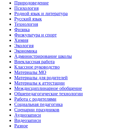
Природоведение
Психология
Родной язык и литература
Русский язык
Технология
Физика
Физкультура и спорт
Химия
Экология
Экономика
Администрирование школы
Внеклассная работа
Классное руководство
Материалы МО
Материалы для родителей
Материалы к аттестации
Междисциплинарное обобщение
Общепедагогические технологии
Работа с родителями
Социальная педагогика
Сценарии праздников
Аудиозаписи
Видеозаписи
Разное