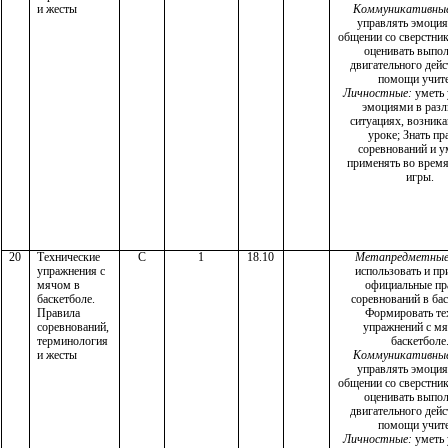
и жесты
Коммуникативны
управлять эмоци
общении со сверстник
оценивать выпо
двигательного дейс
помощи учит
Личностные:
уметь 
эмоциями в раз
ситуациях, возник
уроке; Знать пр
соревнований и у
применять во врем
игры.
20
Технические
С
1
18.10
Метапредметные
упражнения с
использовать и пр
мячом в
официальные пр
баскетболе.
соревнований в бас
Правила
Формировать те
соревнований,
упражнений с м
терминология
баскетболе
и жесты
Коммуникативны
управлять эмоци
общении со сверстник
оценивать выпо
двигательного дейс
помощи учит
Личностные:
уметь 