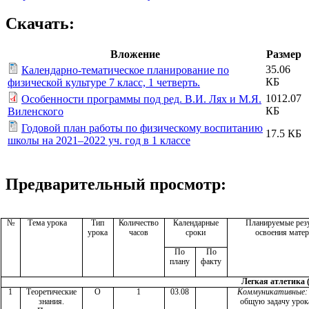
Скачать:
Вложение
Размер
35.06
Календарно-тематическое планирование по
КБ
физической культуре 7 класс, 1 четверть.
1012.07
Особенности программы под ред. В.И. Лях и М.Я.
КБ
Виленского
Годовой план работы по физическому воспитанию
17.5 КБ
школы на 2021–2022 уч. год в 1 классе
Предварительный просмотр:
№
Тема урока
Тип
Количество
Календарные
Планируемые рез
урока
часов
сроки
освоения мате
По
По
плану
факту
Легкая атлетика (
1
Теоретические
О
1
03.08
Коммуникативные:
знания.
общую задачу урок