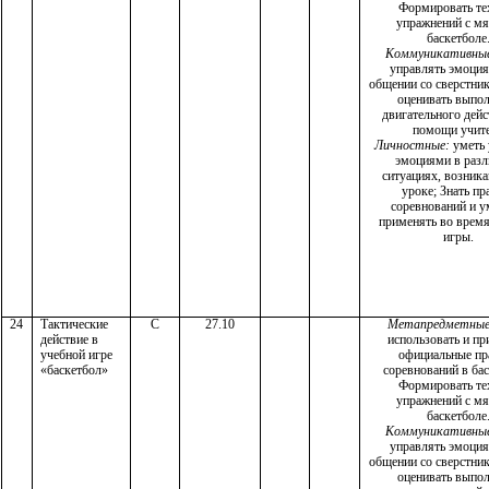
Формировать те
упражнений с м
баскетболе
Коммуникативны
управлять эмоци
общении со сверстник
оценивать выпо
двигательного дейс
помощи учит
Личностные:
уметь 
эмоциями в раз
ситуациях, возник
уроке; Знать пр
соревнований и у
применять во врем
игры.
24
Тактические
С
27.10
Метапредметные
действие в
использовать и пр
учебной игре
официальные пр
«баскетбол»
соревнований в бас
Формировать те
упражнений с м
баскетболе
Коммуникативны
управлять эмоци
общении со сверстник
оценивать выпо