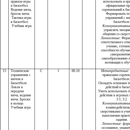
правила игры
использовать и пр
в баскетбол.
официальные пр
Ведение мяча,
соревнований в бас
бросок мяча.
Формировать те
Тактика игры
упражнений с м
в баскетбол.
баскетболе
Учебная игра.
Коммуникативны
управлять эмоци
общении со сверс
Личностные:
Форм
ответственного от
учению, готовно
способности обуча
саморазвити
самообразованию н
мотивации к обу
15
Технические
С
1
06.10
Метапредметные:
упражнения с
правилами соревн
мячом в
баскетболе
баскетболе.
Овладеть основами т
Ловля и
действий в баске
передачи
Уметь использовать т
мяча, ведение
действия в игровых 
мяча. Броски
3:1; 3:2.
в кольцо.
Коммуникативны
Учебная игра.
взаимодействова
сверстниками и учи
выполнении практ
задания.
Личностные:
форм
осознанное, уважит