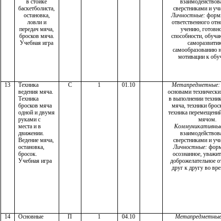
в стойке
взаимодействова
баскетболиста,
сверстниками и уч
остановка,
Личностные:
форм
ловли и
ответственного от
передач мяча,
учению, готовно
бросков мяча.
способности, обуч
Учебная игра
саморазвити
самообразованию н
мотивации к обу
13
Техника
С
1
01.10
Метапредметные:
ведения мяча.
основами технически
Техника
в выполнении техни
бросков мяча
мяча, техники брос
одной и двумя
техника перемещени
руками с
мячом.
места и в
Коммуникативны
движении.
взаимодействова
Ведение мяча,
сверстниками и уч
остановка,
Личностные:
форм
бросок.
осознанное, уважит
Учебная игра
доброжелательное 
друг к другу во вр
14
Основные
П
1
04.10
Метапредметные