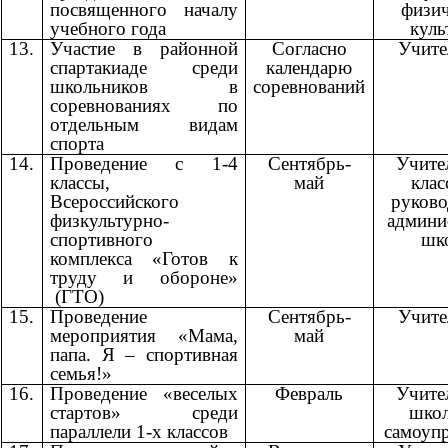
посвященного началу
физи
учебного года
кул
13.
Участие в районной
Согласно
Учит
спартакиаде среди
календарю
школьников в
соревнований
соревнованиях по
отдельным видам
спорта
14.
Проведение с 1-4
Сентябрь-
Учите
классы,
май
кла
Всероссийского
руково
физкультурно-
админи
спортивного
шк
комплекса «Готов к
труду и обороне»
(ГТО)
15.
Проведение
Сентябрь-
Учит
мероприятия «Мама,
май
папа. Я – спортивная
семья!»
16.
Проведение «веселых
Февраль
Учите
стартов» среди
шко
параллели 1-х классов
самоуп