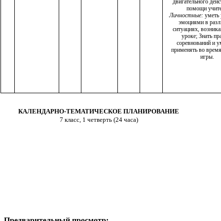
двигательного дейс
помощи учит
Личностные:
уметь 
эмоциями в раз
ситуациях, возник
уроке; Знать пр
соревнований и у
применять во врем
игры.
КАЛЕНДАРНО-ТЕМАТИЧЕСКОЕ ПЛАНИРОВАНИЕ
7 класс, 1 четверть (24 часа)
Предварительный просмотр: