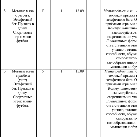
5
Метание мяча
Р
1
13.09
Метапредметные:
о
с разбега.
техникой прыжка в
Эстафетный
эстафетного бега. 
бег. Прыжок в
приёмами игры мин
длину.
Коммуникативны
Спортивные
взаимодействова
игры: мини-
сверстниками и уч
футбол.
Личностные:
форм
ответственного от
учению, готовно
способности, обуч
саморазвити
самообразованию н
мотивации к обу
6
Метание мяча
У
1
15.09
Метапредметные:
о
с разбега
техникой прыжка в
(учет).
эстафетного бега. 
Эстафетный
приёмами игры мин
бег. Прыжок в
Коммуникативны
длину.
взаимодействова
Спортивные
сверстниками и уч
игры: мини-
Личностные:
форм
футбол.
ответственного от
учению, готовно
способности, обуч
саморазвити
самообразованию н
мотивации к обу