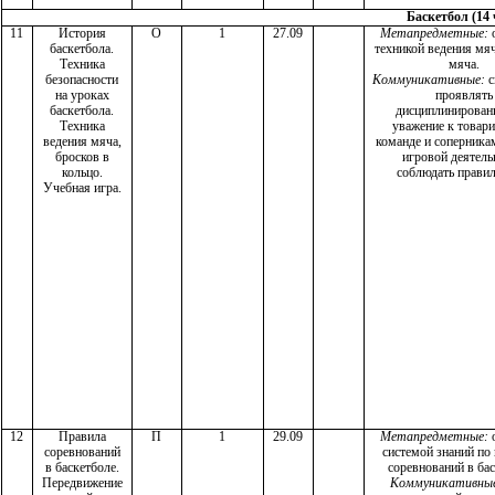
Баскетбол (14 
11
История
О
1
27.09
Метапредметные:
баскетбола.
техникой ведения мяч
Техника
мяча.
безопасности
Коммуникативные:
с
на уроках
проявлять
баскетбола.
дисциплинирован
Техника
уважение к товар
ведения мяча,
команде и соперника
бросков в
игровой деятель
кольцо.
соблюдать прави
Учебная игра.
12
Правила
П
1
29.09
Метапредметные:
соревнований
системой знаний по
в баскетболе.
соревнований в бас
Передвижение
Коммуникативны