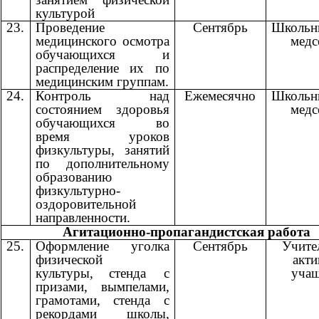
культурой
23.
Проведение
Сентябрь
Школьн
медицинского осмотра
медс
обучающихся и
распределение их по
медицинским группам.
24.
Контроль над
Ежемесячно
Школьн
состоянием здоровья
медс
обучающихся во
время уроков
физкультуры, занятий
по дополнительному
образованию
физкультурно-
оздоровительной
направленности.
Агитационно-пропагандистская работа
25.
Оформление уголка
Сентябрь
Учите
физической
акт
культуры,
стенда с
уча
призами, вымпелами,
грамотами, стенда с
рекордами школы,