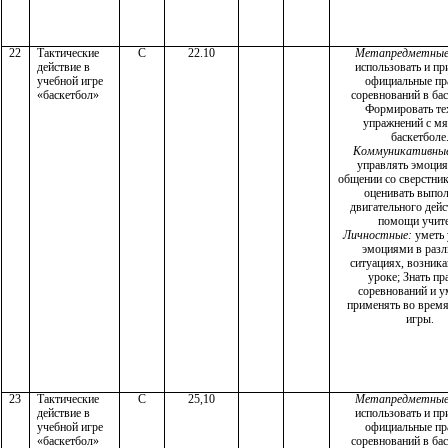
22
Тактические
С
22.10
Метапредметные
действие в
использовать и пр
учебной игре
официальные пр
«баскетбол»
соревнований в бас
Формировать те
упражнений с м
баскетболе
Коммуникативны
управлять эмоци
общении со сверстник
оценивать выпо
двигательного дейс
помощи учит
Личностные:
уметь 
эмоциями в раз
ситуациях, возник
уроке; Знать пр
соревнований и у
применять во врем
игры.
23
Тактические
С
25,10
Метапредметные
действие в
использовать и пр
учебной игре
официальные пр
«баскетбол»
соревнований в бас