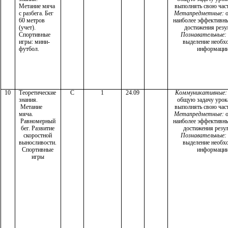
Метание мяча
выполнять свою част
с разбега. Бег
Метапредметные:
о
60 метров
наиболее эффективн
(учет).
достижения резул
Спортивные
Познавательные:
игры: мини-
выделение необх
футбол.
информации
10
Теоретические
С
1
24.09
Коммуникативные:
знания.
общую задачу урок
Метание
выполнять свою част
мяча.
Метапредметные:
о
Равномерный
наиболее эффективн
бег. Развитие
достижения резул
скоростной
Познавательные:
выносливости.
выделение необх
Спортивные
информации
игры