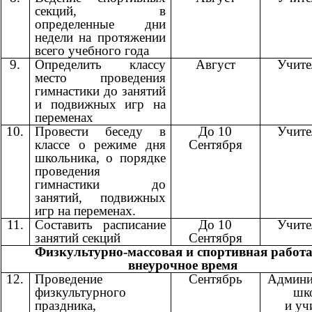
секций, в
определенные дни
недели на протяжении
всего учебного года
9.
Определить классу
Август
Учит
место проведения
гимнастики до занятий
и подвижных игр на
переменах
10.
Провести беседу в
До 10
Учит
классе о режиме дня
Сентября
школьника, о порядке
проведения
гимнастики до
занятий, подвижных
игр на переменах.
11.
Составить расписание
До 10
Учит
занятий секций
Сентября
Физкультурно-массовая и спортивная работа
внеурочное время
12.
Проведение
Сентябрь
Админи
физкультурного
шк
праздника,
и уч