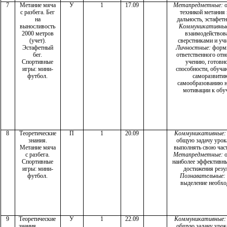
7
Метание мяча
У
1
17.09
Метапредметные:
о
с разбега. Бег
техникой метания 
на
дальность, эстафетн
выносливость
Коммуникативны
2000 метров
взаимодействова
(учет).
сверстниками и уч
Эстафетный
Личностные:
форм
бег.
ответственного от
Спортивные
учению, готовно
игры: мини-
способности, обуч
футбол.
саморазвити
самообразованию н
мотивации к обу
8
Теоретические
П
1
20.09
Коммуникативные:
знания.
общую задачу урок
Метание мяча
выполнять свою част
с разбега.
Метапредметные:
о
Спортивные
наиболее эффективн
игры: мини-
достижения резул
футбол.
Познавательные:
выделение необх
9
Теоретические
У
1
22.09
Коммуникативные:
знания.
общую задачу урок