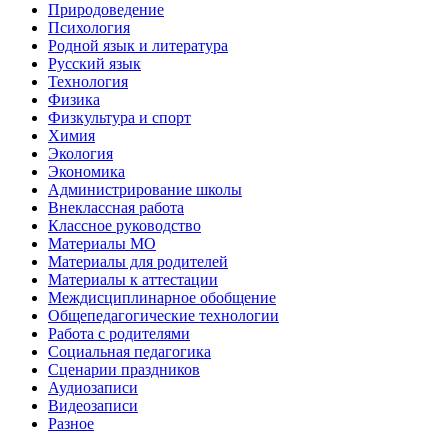
Природоведение
Психология
Родной язык и литература
Русский язык
Технология
Физика
Физкультура и спорт
Химия
Экология
Экономика
Администрирование школы
Внеклассная работа
Классное руководство
Материалы МО
Материалы для родителей
Материалы к аттестации
Междисциплинарное обобщение
Общепедагогические технологии
Работа с родителями
Социальная педагогика
Сценарии праздников
Аудиозаписи
Видеозаписи
Разное