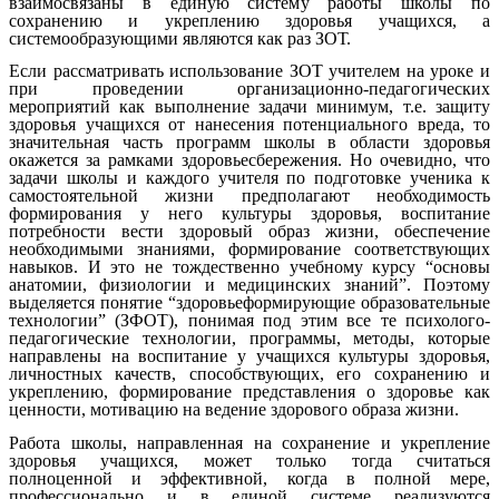
взаимосвязаны в единую систему работы школы по
сохранению и укреплению здоровья учащихся, а
системообразующими являются как раз ЗОТ.
Если рассматривать использование ЗОТ учителем на уроке и
при проведении организационно-педагогических
мероприятий как выполнение задачи минимум, т.е. защиту
здоровья учащихся от нанесения потенциального вреда, то
значительная часть программ школы в области здоровья
окажется за рамками здоровьесбережения. Но очевидно, что
задачи школы и каждого учителя по подготовке ученика к
самостоятельной жизни предполагают необходимость
формирования у него культуры здоровья, воспитание
потребности вести здоровый образ жизни, обеспечение
необходимыми знаниями, формирование соответствующих
навыков. И это не тождественно учебному курсу “основы
анатомии, физиологии и медицинских знаний”. Поэтому
выделяется понятие “здоровьеформирующие образовательные
технологии” (ЗФОТ), понимая под этим все те психолого-
педагогические технологии, программы, методы, которые
направлены на воспитание у учащихся культуры здоровья,
личностных качеств, способствующих, его сохранению и
укреплению, формирование представления о здоровье как
ценности, мотивацию на ведение здорового образа жизни.
Работа школы, направленная на сохранение и укрепление
здоровья учащихся, может только тогда считаться
полноценной и эффективной, когда в полной мере,
профессионально и в единой системе реализуются