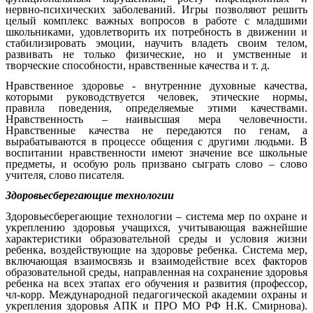
нервно-психических заболеваний. Игры позволяют решить
целый комплекс важных вопросов в работе с младшими
школьниками, удовлетворить их потребность в движении и
стабилизировать эмоции, научить владеть своим телом,
развивать не только физические, но и умственные и
творческие способности, нравственные качества и т. д.
Нравственное здоровье - внутренние духовные качества,
которыми руководствуется человек, этические нормы,
правила поведения, определяемые этими качествами.
Нравственность – наивысшая мера человечности.
Нравственные качества не передаются по генам, а
вырабатываются в процессе общения с другими людьми. В
воспитании нравственности имеют значение все школьные
предметы, и особую роль призвано сыграть слово – слово
учителя, слово писателя.
Здоровьесберегающие технологии
Здоровьесберегающие технологии – система мер по охране и
укреплению здоровья учащихся, учитывающая важнейшие
характеристики образовательной среды и условия жизни
ребенка, воздействующие на здоровье ребенка. Система мер,
включающая взаимосвязь и взаимодействие всех факторов
образовательной среды, направленная на сохранение здоровья
ребенка на всех этапах его обучения и развития (профессор,
чл-корр. Международной педагогической академии охраны и
укрепления здоровья АПК и ПРО МО РФ Н.К. Смирнова).