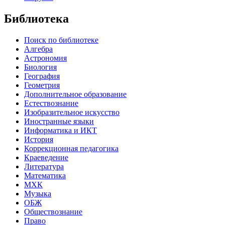
Библиотека
Поиск по библиотеке
Алгебра
Астрономия
Биология
География
Геометрия
Дополнительное образование
Естествознание
Изобразительное искусство
Иностранные языки
Информатика и ИКТ
История
Коррекционная педагогика
Краеведение
Литература
Математика
МХК
Музыка
ОБЖ
Обществознание
Право