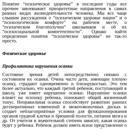
Понятие “психическое здоровье” в последние годы все
прочнее завоевывает приоритетные направления в самых
разных видах жизнедеятельности человека. Мы все чаще
слышим рассуждения о “психическом здоровье нации” и о
“психологическом комфорте” на рабочем месте, о
“психическом благополучии” школьников и об их
“психосоциальной компетентности”. Однако найти
определение понятия “психическое здоровье” не так-то
просто.
Физическое здоровье
Профилактика нарушения осанки
Состояние зрения детей непосредственно связано с
состоянием их осанки. Очень часто дети, имеющие плохую
осанку, страдают одновременно и близорукостью. Это тем
более актуально, что каждый третий ребенок, поступающий в
школу, уже имеет нарушение осанки. Нарушение осанки
влияет на психику ребенка, понижают общий жизненный
тонус. Неправильная осанка способствует развитию ранних
дегенеративных изменений в межпозвоночных дисках и
создает неблагоприятные условия для функционирования
органов грудной клетки и брюшной полости, питания мозга и
др. От учителя в значительной степени зависит, какая осанка
будет у ребенка. Ребенок должен иметь ясное представление о