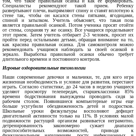
том, что такое правильная осанка и как ее формировать.
Специалисты рекомендуют такой прием. Ребенку
развертывают плечи, выпрямляют спину и ставят вплотную к
стене так, чтобы он касался стены пятками, ягодицами,
спиной и затылком. Учитель объясняет, что такая поза
является правильной осанкой. Потом ученика просят отойти
от стены, сохраняя ту же осанку. Все учащиеся проделывают
этот прием. Затем учитель отбирает 2-3 человек, просит их
пройти перед остальными детьми, обращая внимание на то,
как красива правильная осанка. Для самоконтроля можно
рекомендовать учащимся наблюдать за своей осанкой в
зеркало. Выработка правильной осанки обычно требует
длительного времени и постоянного контроля.
Игровые оздоровительные технологии
Наши современные девочки и мальчики, те, для кого игра
жизненная необходимость и условие для развития, перестают
играть. Согласно статистике, до 24 часов в неделю учащиеся
уделяют просмотру телепередач, старшеклассники 85%
времени бодрствования вынуждены проводить сидя за
рабочим столом. Появившиеся компьютерные игры еще
больше усугубили обездвиженность детей и подростков.
Школьные уроки физкультуры восполняют дефицит
двигательной активности только на 11%. В условиях малой
подвижности растущий организм развивается неграмотно,
детренированность закономерно сужает диапазон
приспособительных возможностей, приводя к
функциональным нарушениям, росту инфекционных и