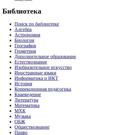
Библиотека
Поиск по библиотеке
Алгебра
Астрономия
Биология
География
Геометрия
Дополнительное образование
Естествознание
Изобразительное искусство
Иностранные языки
Информатика и ИКТ
История
Коррекционная педагогика
Краеведение
Литература
Математика
МХК
Музыка
ОБЖ
Обществознание
Право