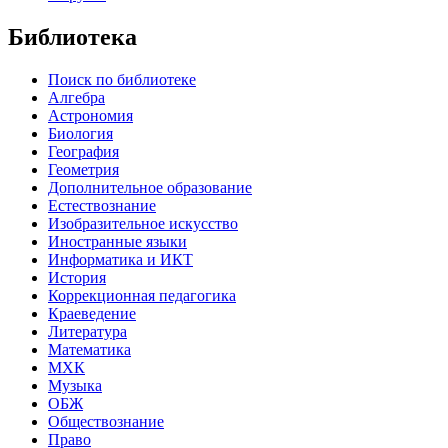
Библиотека
Поиск по библиотеке
Алгебра
Астрономия
Биология
География
Геометрия
Дополнительное образование
Естествознание
Изобразительное искусство
Иностранные языки
Информатика и ИКТ
История
Коррекционная педагогика
Краеведение
Литература
Математика
МХК
Музыка
ОБЖ
Обществознание
Право