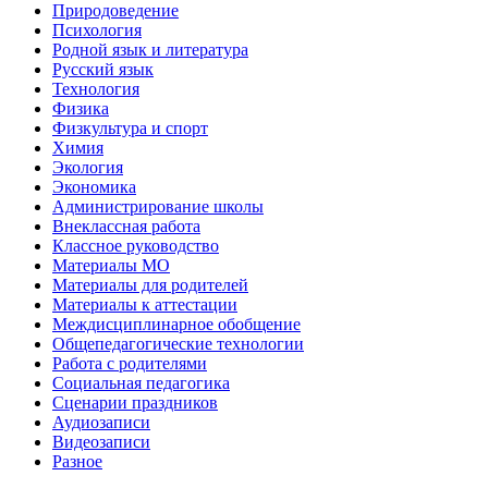
Природоведение
Психология
Родной язык и литература
Русский язык
Технология
Физика
Физкультура и спорт
Химия
Экология
Экономика
Администрирование школы
Внеклассная работа
Классное руководство
Материалы МО
Материалы для родителей
Материалы к аттестации
Междисциплинарное обобщение
Общепедагогические технологии
Работа с родителями
Социальная педагогика
Сценарии праздников
Аудиозаписи
Видеозаписи
Разное