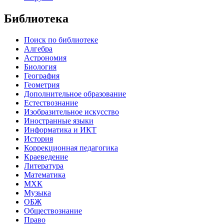
Библиотека
Поиск по библиотеке
Алгебра
Астрономия
Биология
География
Геометрия
Дополнительное образование
Естествознание
Изобразительное искусство
Иностранные языки
Информатика и ИКТ
История
Коррекционная педагогика
Краеведение
Литература
Математика
МХК
Музыка
ОБЖ
Обществознание
Право