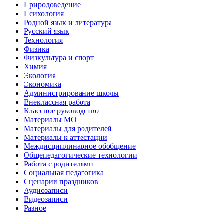
Природоведение
Психология
Родной язык и литература
Русский язык
Технология
Физика
Физкультура и спорт
Химия
Экология
Экономика
Администрирование школы
Внеклассная работа
Классное руководство
Материалы МО
Материалы для родителей
Материалы к аттестации
Междисциплинарное обобщение
Общепедагогические технологии
Работа с родителями
Социальная педагогика
Сценарии праздников
Аудиозаписи
Видеозаписи
Разное