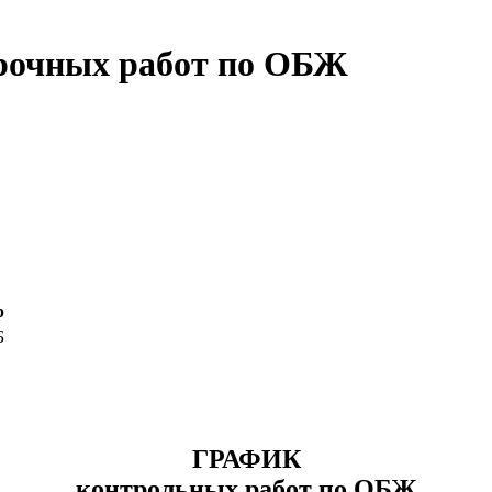
рочных работ по ОБЖ
р
Б
ГРАФИК
контрольных работ по ОБЖ