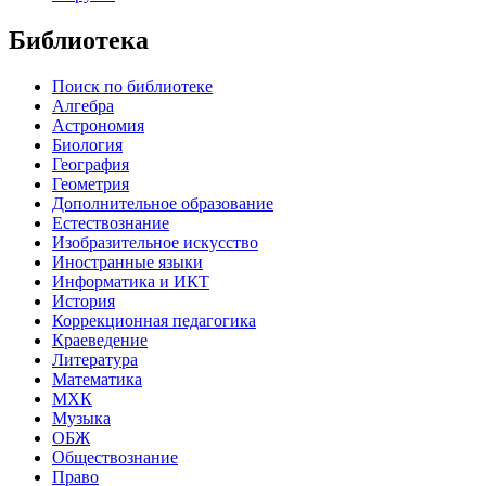
Библиотека
Поиск по библиотеке
Алгебра
Астрономия
Биология
География
Геометрия
Дополнительное образование
Естествознание
Изобразительное искусство
Иностранные языки
Информатика и ИКТ
История
Коррекционная педагогика
Краеведение
Литература
Математика
МХК
Музыка
ОБЖ
Обществознание
Право