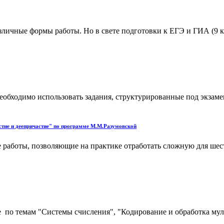
азличные формы работы. Но в свете подготовки к ЕГЭ и ГИА (9 к
 необходимо использовать задания, структурированные под экза
стие и деепричастие" по программе М.М.Разумовской
работы, позволяющие на практике отработать сложную для шест
е по темам "Системы счисления", "Кодирование и обработка м