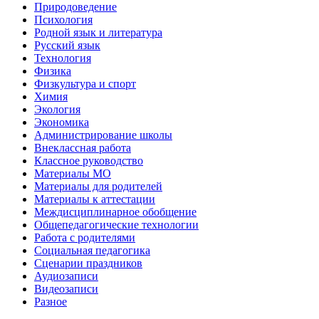
Природоведение
Психология
Родной язык и литература
Русский язык
Технология
Физика
Физкультура и спорт
Химия
Экология
Экономика
Администрирование школы
Внеклассная работа
Классное руководство
Материалы МО
Материалы для родителей
Материалы к аттестации
Междисциплинарное обобщение
Общепедагогические технологии
Работа с родителями
Социальная педагогика
Сценарии праздников
Аудиозаписи
Видеозаписи
Разное