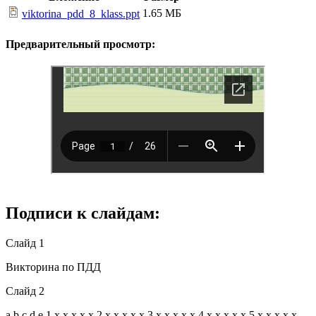
1.65 МБ
viktorina_pdd_8_klass.ppt
Предварительный просмотр:
Подписи к слайдам:
Слайд 1
Викторина по ПДД
Слайд 2
a b c d e 1 х х х х х 2 х х х х х 3 х х х х х 4 х х х х х 5 х х х х х