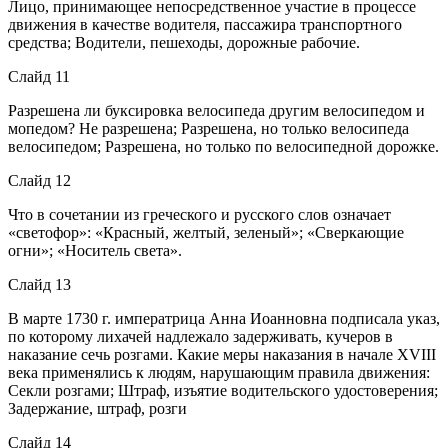
Лицо, принимающее непосредственное участие в процессе
движения в качестве водителя, пассажира транспортного
средства; Водители, пешеходы, дорожные рабочие.
Слайд 11
Разрешена ли буксировка велосипеда другим велосипедом и
мопедом? Не разрешена; Разрешена, но только велосипеда
велосипедом; Разрешена, но только по велосипедной дорожке.
Слайд 12
Что в сочетании из греческого и русского слов означает
«светофор»: «Красный, желтый, зеленый»; «Сверкающие
огни»; «Носитель света».
Слайд 13
В марте 1730 г. императрица Анна Иоанновна подписала указ,
по которому лихачей надлежало задерживать, кучеров в
наказание сечь розгами. Какие меры наказания в начале XVIII
века применялись к людям, нарушающим правила движения:
Секли розгами; Штраф, изъятие водительского удостоверения;
Задержание, штраф, розги
Слайд 14