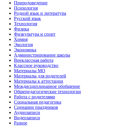
Природоведение
Психология
Родной язык и литература
Русский язык
Технология
Физика
Физкультура и спорт
Химия
Экология
Экономика
Администрирование школы
Внеклассная работа
Классное руководство
Материалы МО
Материалы для родителей
Материалы к аттестации
Междисциплинарное обобщение
Общепедагогические технологии
Работа с родителями
Социальная педагогика
Сценарии праздников
Аудиозаписи
Видеозаписи
Разное