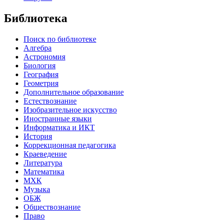
Библиотека
Поиск по библиотеке
Алгебра
Астрономия
Биология
География
Геометрия
Дополнительное образование
Естествознание
Изобразительное искусство
Иностранные языки
Информатика и ИКТ
История
Коррекционная педагогика
Краеведение
Литература
Математика
МХК
Музыка
ОБЖ
Обществознание
Право