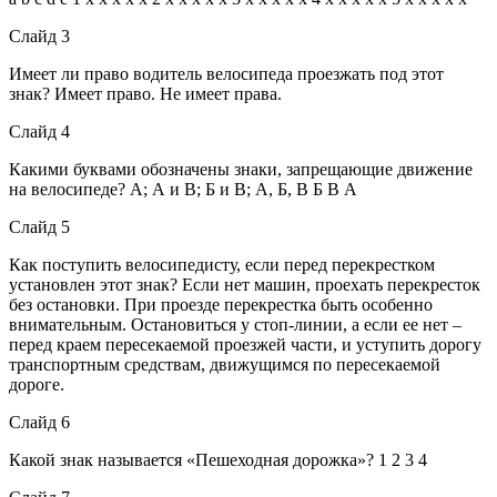
Слайд 3
Имеет ли право водитель велосипеда проезжать под этот
знак? Имеет право. Не имеет права.
Слайд 4
Какими буквами обозначены знаки, запрещающие движение
на велосипеде? А; А и В; Б и В; А, Б, В Б В А
Слайд 5
Как поступить велосипедисту, если перед перекрестком
установлен этот знак? Если нет машин, проехать перекресток
без остановки. При проезде перекрестка быть особенно
внимательным. Остановиться у стоп-линии, а если ее нет –
перед краем пересекаемой проезжей части, и уступить дорогу
транспортным средствам, движущимся по пересекаемой
дороге.
Слайд 6
Какой знак называется «Пешеходная дорожка»? 1 2 3 4