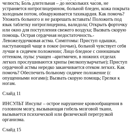
челюсть; Боль длительная – до нескольких часов, не
устраняется нитроглицерином, больной бледен, кожа покрыта
холодным потом, обнаруживается тахикардия. Как помочь?
Уложить больного и не разрешать вставать! Положить под
язык таблетку нитроглицерина, валидола; Открыть форточку
или окно для поступления свежего воздуха; Вызвать скорую
помощь. Острая сердечная недостаточность.-
Левожелудочковая астма. Симптомы: Приступ одышки,
наступающий чаще в покое (ночью), больной чувствует себя
лучше в сидячем положении; Лицо бледное с синюшным
оттенком, пульс учащен –аритмичен, в нижних отделах
легких прослушиваются хрипы (мелкопузырчатые); Приступ
сердечной астмы нередко заканчивается отеком легких. Как
помочь? Обеспечить больному сидячее положение (с
опущенными ногами); Вызвать скорую помощь; Грелки к
ногам.
Слайд 11
ИНСУЛЬТ Инсульт – острое нарушение кровообращения в
головном мозгу, вызывающая гибель мозговой ткани,
вызывается психической или физической перегрузкой
организма.
Слайд 15