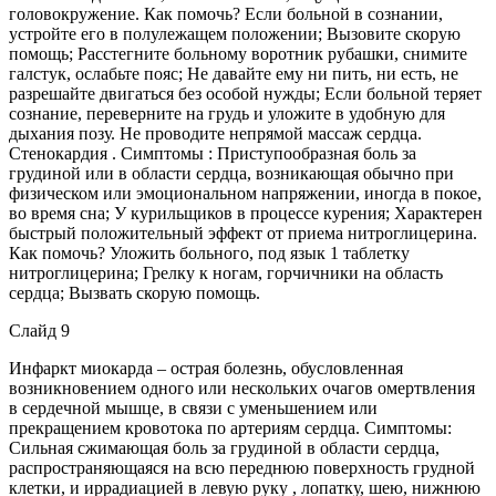
головокружение. Как помочь? Если больной в сознании,
устройте его в полулежащем положении; Вызовите скорую
помощь; Расстегните больному воротник рубашки, снимите
галстук, ослабьте пояс; Не давайте ему ни пить, ни есть, не
разрешайте двигаться без особой нужды; Если больной теряет
сознание, переверните на грудь и уложите в удобную для
дыхания позу. Не проводите непрямой массаж сердца.
Стенокардия . Симптомы : Приступообразная боль за
грудиной или в области сердца, возникающая обычно при
физическом или эмоциональном напряжении, иногда в покое,
во время сна; У курильщиков в процессе курения; Характерен
быстрый положительный эффект от приема нитроглицерина.
Как помочь? Уложить больного, под язык 1 таблетку
нитроглицерина; Грелку к ногам, горчичники на область
сердца; Вызвать скорую помощь.
Слайд 9
Инфаркт миокарда – острая болезнь, обусловленная
возникновением одного или нескольких очагов омертвления
в сердечной мышце, в связи с уменьшением или
прекращением кровотока по артериям сердца. Симптомы:
Сильная сжимающая боль за грудиной в области сердца,
распространяющаяся на всю переднюю поверхность грудной
клетки, и иррадиацией в левую руку , лопатку, шею, нижнюю