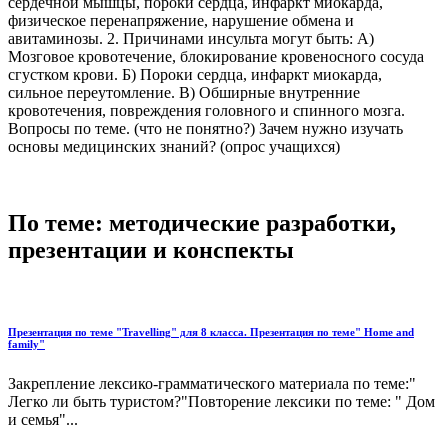
сердечной мышцы, пороки сердца, инфаркт миокарда,
физическое перенапряжение, нарушение обмена и
авитаминозы. 2. Причинами инсульта могут быть: А)
Мозговое кровотечение, блокирование кровеносного сосуда
сгустком крови. Б) Пороки сердца, инфаркт миокарда,
сильное переутомление. В) Обширные внутренние
кровотечения, повреждения головного и спинного мозга.
Вопросы по теме. (что не понятно?) Зачем нужно изучать
основы медицинских знаний? (опрос учащихся)
По теме: методические разработки,
презентации и конспекты
Презентация по теме "Travelling" для 8 класса. Презентация по теме" Home and
family"
Закрепление лексико-грамматического материала по теме:"
Легко ли быть туристом?"Повторение лексики по теме: " Дом
и семья"...