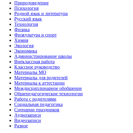
Природоведение
Психология
Родной язык и литература
Русский язык
Технология
Физика
Физкультура и спорт
Химия
Экология
Экономика
Администрирование школы
Внеклассная работа
Классное руководство
Материалы МО
Материалы для родителей
Материалы к аттестации
Междисциплинарное обобщение
Общепедагогические технологии
Работа с родителями
Социальная педагогика
Сценарии праздников
Аудиозаписи
Видеозаписи
Разное