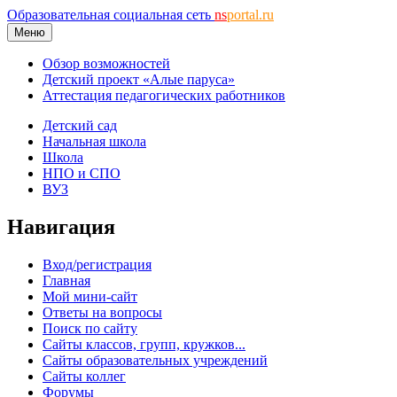
Образовательная социальная сеть
ns
portal.ru
Меню
Обзор возможностей
Детский проект «Алые паруса»
Аттестация педагогических работников
Детский сад
Начальная школа
Школа
НПО и СПО
ВУЗ
Навигация
Вход/регистрация
Главная
Мой мини-сайт
Ответы на вопросы
Поиск по сайту
Сайты классов, групп, кружков...
Сайты образовательных учреждений
Сайты коллег
Форумы