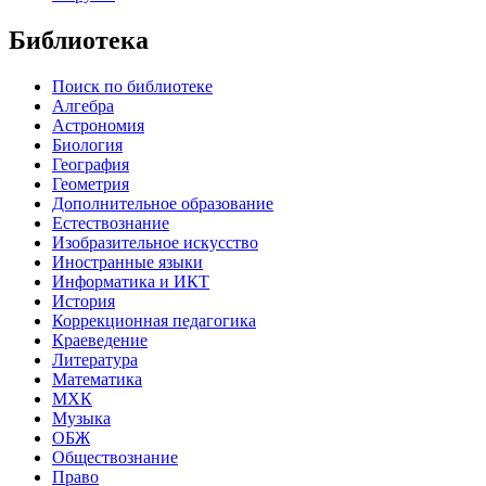
Библиотека
Поиск по библиотеке
Алгебра
Астрономия
Биология
География
Геометрия
Дополнительное образование
Естествознание
Изобразительное искусство
Иностранные языки
Информатика и ИКТ
История
Коррекционная педагогика
Краеведение
Литература
Математика
МХК
Музыка
ОБЖ
Обществознание
Право