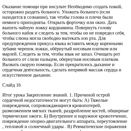
Оказание помощи при инсульте Необходимо создать покой,
осторожно раздеть больного. Уложить больного (если
находится в сознании), так чтобы голова и плечи были
немного приподняты. Открыть форточку или окно. Дать
выпить чайную ложку кордиамина. Повернуть голову
больного набок и следить за тем, чтобы он не повредил себя,
чтобы слюна могла свободно вытекать изо рта. Для
предупреждения прикуса языка вставить между коренными
зубами черенок ложки, обёрнутый носовым платком или
марлей. Следить за тем, чтобы язык не запал. Очищать рот
больного от слизи пальцем, обернутым носовым платком.
Вызвать скорую помощь. Если прекратилось дыхание и
сердечная деятельность, сделать непрямой массаж сердца и
искусственное дыхание.
Слайд 16
Итог урока Закрепление знаний. 1. Причиной острой
сердечной недостаточности могут быть: А) Тяжелые
повреждения, сопровождающиеся кровопотерей,
размозжением мягких тканей, раздробление костей, обширные
термические ожоги. Б) Внутреннее и наружное кровотечение,
повреждение опорно-двигательного аппарата, переутомление
, тепловой и солнечный удары . В) Ревматические поражения