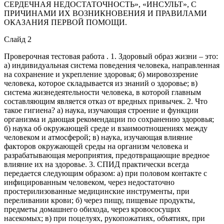
СЕРДЕЧНАЯ НЕДОСТАТОЧНОСТЬ», «ИНСУЛЬТ», С
ПРИЧИНАМИ ИХ ВОЗНИКНОВЕНИЯ И ПРАВИЛАМИ
ОКАЗАНИЯ ПЕРВОЙ ПОМОЩИ.
Слайд 2
Проверочная тестовая работа . 1. Здоровый образ жизни – это:
а) индивидуальная система поведения человека, направленная
на сохранение и укрепление здоровья; б) мировоззрение
человека, которое складывается из знаний о здоровье; в)
система жизнедеятельности человека, в которой главным
составляющим является отказ от вредных привычек. 2. Что
такое гигиена? а) наука, изучающая строение и функции
организма и дающая рекомендации по сохранению здоровья;
б) наука об окружающей среде и взаимоотношениях между
человеком и атмосферой; в) наука, изучающая влияние
факторов окружающей среды на организм человека и
разрабатывающая мероприятия, предотвращающие вредное
влияние их на здоровье. 3. СПИД практически всегда
передается следующим образом: а) при половом контакте с
инфицированным человеком, через недостаточно
простерилизованные медицинские инструменты, при
переливании крови; б) через пищу, пищевые продукты,
предметы домашнего обихода, через кровососущих
насекомых; в) при поцелуях, рукопожатиях, объятиях, при