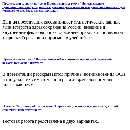
Презентация к уроку по теме: Презентация на тему: "Использование
здоровьесберегающих приемов в учебной деятельности младших школьников" для
учителей общеобразовательных школ
Данная презентация рассматривает статистические данные
Министерства здравоохранения России, внешние и
внутренние факторы риска, основные правила использования
здоровьесберегающих приемов в учебной дея...
Презентация на тему "Первая доврачебная помощь при острой сердечной
недостаточности и инсульте"
В презентации расскрываются причины возникновения ОСН
и инсульта, их симптомы и первая доврачебная помощь
пострадавшему...
11 класс. Тестовая работа по теме "Первая мед. помощь при инсульте, острой
сердечной недостаточности"
Тестовая работа представлена в двух вариантах...