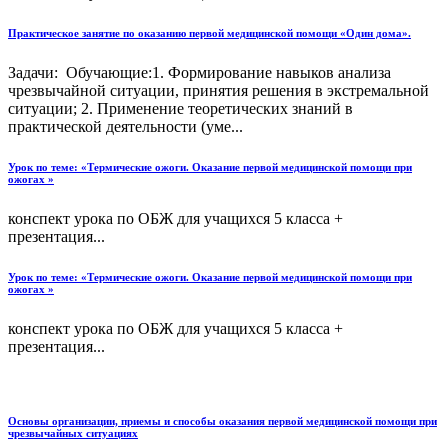
Практическое занятие по оказанию первой медицинской помощи «Один дома».
Задачи: Обучающие:1. Формирование навыков анализа
чрезвычайной ситуации, принятия решения в экстремальной
ситуации; 2. Применение теоретических знаний в
практической деятельности (уме...
Урок по теме: «Термические ожоги. Оказание первой медицинской помощи при
ожогах »
конспект урока по ОБЖ для учащихся 5 класса +
презентация...
Урок по теме: «Термические ожоги. Оказание первой медицинской помощи при
ожогах »
конспект урока по ОБЖ для учащихся 5 класса +
презентация...
Основы организации, приемы и способы оказания первой медицинской помощи при
чрезвычайных ситуациях