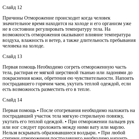
Слайд 12
Причины Отморожение происходит когда человек
значительное время находится на холоде и его организм уже
не в состоянии регулировать температуру тела. На
возможность отморожения оказывают влияние температура
воздуха, влажность и ветер, а также длительность пребывания
человека на холоде.
Слайд 13
Первая помощь Необходимо согреть отмороженную часть
тела, растирая ее мягкой шерстяной тканью или ладонями до
покраснения кожи, обретения ею чувствительности. Напоить
пострадавшего горячим чаем, укутать теплой одеждой, если
есть возможность разместить его в тепле.
Слайд 14
Первая помощь • После отогревания необходимо наложить на
пострадавший участок тела мягкую стерильную повязку,
укутать его теплой одеждой. • При отморожении пальцев рук
или ног следует проложить между ними вату или марлю.
Нельзя вскрывать образовавшиеся волдыри. • При любой
степени отморожения пострадавшего необходимо напоить