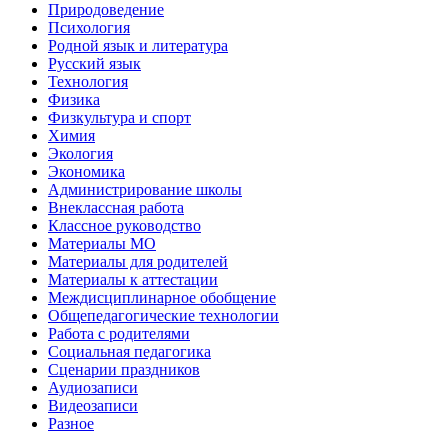
Природоведение
Психология
Родной язык и литература
Русский язык
Технология
Физика
Физкультура и спорт
Химия
Экология
Экономика
Администрирование школы
Внеклассная работа
Классное руководство
Материалы МО
Материалы для родителей
Материалы к аттестации
Междисциплинарное обобщение
Общепедагогические технологии
Работа с родителями
Социальная педагогика
Сценарии праздников
Аудиозаписи
Видеозаписи
Разное