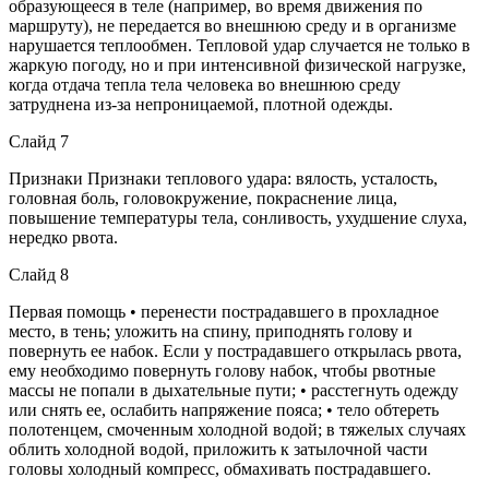
образующееся в теле (например, во время движения по
маршруту), не передается во внешнюю среду и в организме
нарушается теплообмен. Тепловой удар случается не только в
жаркую погоду, но и при интенсивной физической нагрузке,
когда отдача тепла тела человека во внешнюю среду
затруднена из-за непроницаемой, плотной одежды.
Слайд 7
Признаки Признаки теплового удара: вялость, усталость,
головная боль, головокружение, покраснение лица,
повышение температуры тела, сонливость, ухудшение слуха,
нередко рвота.
Слайд 8
Первая помощь • перенести пострадавшего в прохладное
место, в тень; уложить на спину, приподнять голову и
повернуть ее набок. Если у пострадавшего открылась рвота,
ему необходимо повернуть голову набок, чтобы рвотные
массы не попали в дыхательные пути; • расстегнуть одежду
или снять ее, ослабить напряжение пояса; • тело обтереть
полотенцем, смоченным холодной водой; в тяжелых случаях
облить холодной водой, приложить к затылочной части
головы холодный компресс, обмахивать пострадавшего.