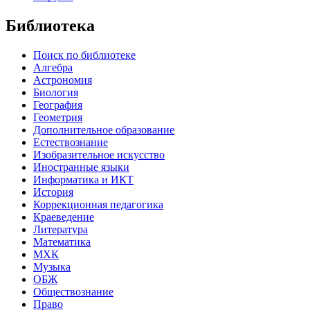
Библиотека
Поиск по библиотеке
Алгебра
Астрономия
Биология
География
Геометрия
Дополнительное образование
Естествознание
Изобразительное искусство
Иностранные языки
Информатика и ИКТ
История
Коррекционная педагогика
Краеведение
Литература
Математика
МХК
Музыка
ОБЖ
Обществознание
Право