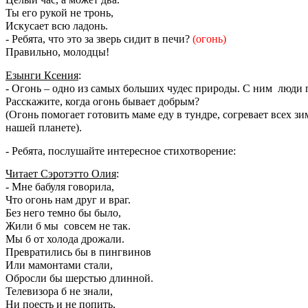
Ты его рукой не тронь,
Искусает всю ладонь.
- Ребята, что это за зверь сидит в печи?
(огонь)
Правильно, молодцы!
Езынги Ксения
:
- Огонь – одно из самых больших чудес природы. С ним люди п
Расскажите, когда огонь бывает добрым?
(Огонь помогает готовить маме еду в тундре, согревает всех з
нашей планете).
- Ребята, послушайте интересное стихотворение:
Читает Сэротэтто Олия
:
- Мне бабуля говорила,
Что огонь нам друг и враг.
Без него темно бы было,
Жили б мы совсем не так.
Мы б от холода дрожали.
Превратились бы в пингвинов
Или мамонтами стали,
Обросли бы шерстью длинной.
Телевизора б не знали,
Ни поесть и не попить,