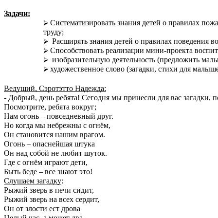
Задачи:
Систематизировать знания детей о правилах пож
труду;
Расширять знания детей о правилах поведения во в
Способствовать реализации мини-проекта воспит
изобразительную деятельность (предложить малы
художественное слово (загадки, стихи для малыше
Ведущий, Сэротэтто Надежда:
- Добрый, день ребята! Сегодня мы принесли для вас загадки, 
Посмотрите, ребята вокруг;
Нам огонь – повседневный друг.
Но когда мы небрежны с огнём,
Он становится нашим врагом.
Огонь – опаснейшая штука
Он над собой не любит шуток.
Где с огнём играют дети,
Быть беде – все знают это!
Слушаем загадку
:
Рыжий зверь в печи сидит,
Рыжий зверь на всех сердит,
Он от злости ест дрова
Целый час, а может два.