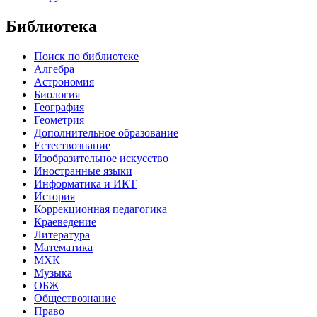
Библиотека
Поиск по библиотеке
Алгебра
Астрономия
Биология
География
Геометрия
Дополнительное образование
Естествознание
Изобразительное искусство
Иностранные языки
Информатика и ИКТ
История
Коррекционная педагогика
Краеведение
Литература
Математика
МХК
Музыка
ОБЖ
Обществознание
Право