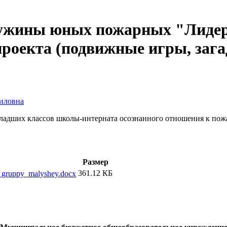
ужины юных пожарных "Лидер"
проекта (подвижные игры, зага
иловна
ладших классов школы-интерната осознанного отношения к пож
Размер
361.12 КБ
_gruppy_malyshey.docx