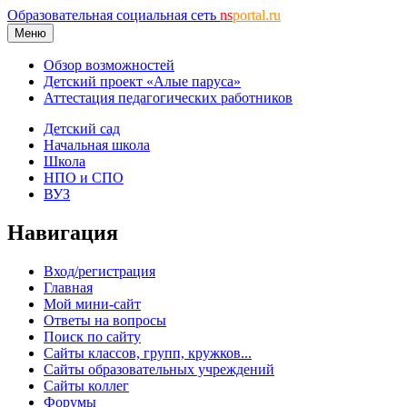
Образовательная социальная сеть
ns
portal.ru
Меню
Обзор возможностей
Детский проект «Алые паруса»
Аттестация педагогических работников
Детский сад
Начальная школа
Школа
НПО и СПО
ВУЗ
Навигация
Вход/регистрация
Главная
Мой мини-сайт
Ответы на вопросы
Поиск по сайту
Сайты классов, групп, кружков...
Сайты образовательных учреждений
Сайты коллег
Форумы