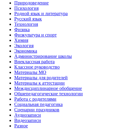
Природоведение
Психология
Родной язык и литература
Русский язык
Технология
Физика
Физкультура и спорт
Химия
Экология
Экономика
Администрирование школы
Внеклассная работа
Классное руководство
Материалы МО
Материалы для родителей
Материалы к аттестации
Междисциплинарное обобщение
Общепедагогические технологии
Работа с родителями
Социальная педагогика
Сценарии праздников
Аудиозаписи
Видеозаписи
Разное