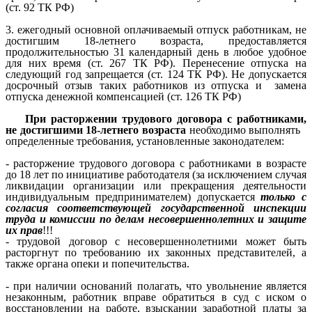
(ст. 92 ТК РФ)
3. ежегодный основной оплачиваемый отпуск работникам, не
достигшим 18-летнего возраста, предоставляется
продолжительностью 31 календарный день в любое удобное
для них время (ст. 267 ТК РФ). Перенесение отпуска на
следующий год запрещается (ст. 124 ТК РФ). Не допускается
досрочный отзыв таких работников из отпуска и замена
отпуска денежной компенсацией (ст. 126 ТК РФ)
При расторжении трудового договора с работниками,
не достигшими 18-летнего возраста
необходимо выполнять
определенные требования, установленные законодателем:
- расторжение трудового договора с работниками в возрасте
до 18 лет по инициативе работодателя (за исключением случая
ликвидации организации или прекращения деятельности
индивидуальным предпринимателем) допускается
только с
согласия соответствующей государственной инспекции
труда и комиссии по делам несовершеннолетних и защите
их прав
!!!
- трудовой договор с несовершеннолетними может быть
расторгнут по требованию их законных представителей, а
также органа опеки и попечительства.
- при наличии оснований полагать, что увольнение является
незаконным, работник вправе обратиться в суд с иском о
восстановлении на работе, взыскании заработной платы за