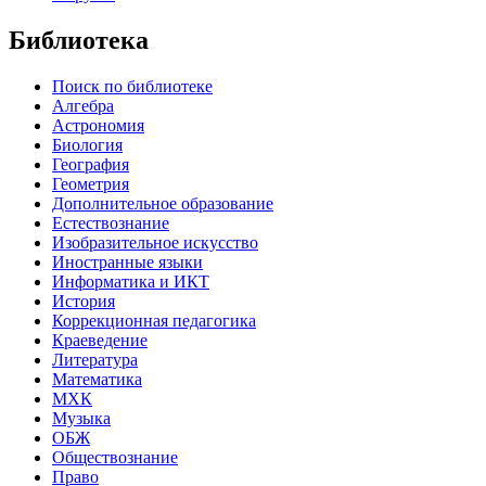
Библиотека
Поиск по библиотеке
Алгебра
Астрономия
Биология
География
Геометрия
Дополнительное образование
Естествознание
Изобразительное искусство
Иностранные языки
Информатика и ИКТ
История
Коррекционная педагогика
Краеведение
Литература
Математика
МХК
Музыка
ОБЖ
Обществознание
Право