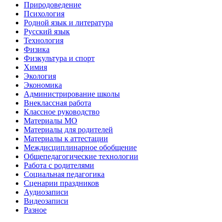
Природоведение
Психология
Родной язык и литература
Русский язык
Технология
Физика
Физкультура и спорт
Химия
Экология
Экономика
Администрирование школы
Внеклассная работа
Классное руководство
Материалы МО
Материалы для родителей
Материалы к аттестации
Междисциплинарное обобщение
Общепедагогические технологии
Работа с родителями
Социальная педагогика
Сценарии праздников
Аудиозаписи
Видеозаписи
Разное