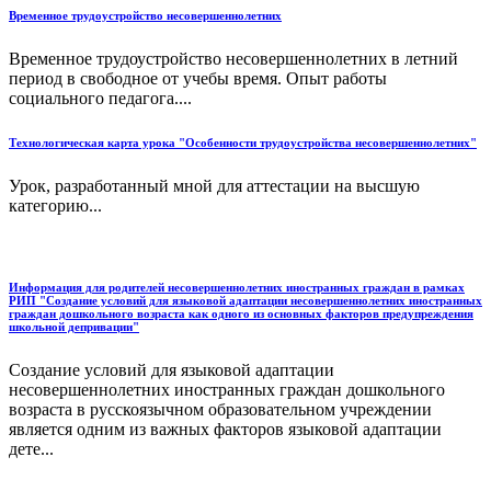
Временное трудоустройство несовершеннолетних
Временное трудоустройство несовершеннолетних в летний
период в свободное от учебы время. Опыт работы
социального педагога....
Технологическая карта урока "Особенности трудоустройства несовершеннолетних"
Урок, разработанный мной для аттестации на высшую
категорию...
Информация для родителей несовершеннолетних иностранных граждан в рамках
РИП "Создание условий для языковой адаптации несовершеннолетних иностранных
граждан дошкольного возраста как одного из основных факторов предупреждения
школьной депривации"
Создание условий для языковой адаптации
несовершеннолетних иностранных граждан дошкольного
возраста в русскоязычном образовательном учреждении
является одним из важных факторов языковой адаптации
дете...