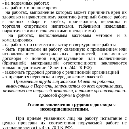
- на подземных работах
- на работах в ночное время
- на работах, выполнение которых может причинить вред их
здоровью и нравственному развитию (игорный бизнес, работа
в ночных кабаре и клубах, производство, перевозка и
торговля спиртными напитками, табачными изделиями,
наркотическими и токсическими препаратами)
- на работах, выполняемым вахтовым методом и в
командировках
- на работах по совместительству и сверхурочные работы
- быть принятыми на работу, связанную с применением или
использованием материальных ценностей, письменные
договоры о полной индивидуальной или коллективной
(бригадной) материальной ответственности заключаются
только по достижении 18 лет (ст. 244 ТК РФ)
- заключать трудовой договор с религиозной организацией
- запрещается переноска и передвижение тяжестей.
Применение труда лиц моложе 18 лет на работах,
включенных в Перечень, запрещается во всех организациях,
независимо от отраслей экономики, а также организационно-
правовой формы и формы
Условия заключения трудового договора с
несовершеннолетними.
При приеме указанных лиц на работу испытание с
целью проверки их соответствия поручаемой работе не
устанавливается (ч. 4 ст. 70 ТК РФ).