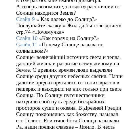
в 109 раз больше земного диаметра.
А теперь вспомните, на каком расстоянии от
Солнца находится Земля?
Слайд 9
« Как далеко до Солнца?»
Послушайте сказку « Жил да был звездочет»
стр.74 «Почемучка»
Слайд 10
«Как горячо на Солнце?»
Слайд 11 «
Почему Солнце называют
солнышком?»
Солнце- величайший источник света и тепла,
дающий жизнь и развитие всему живому на
Земле. С древних времен люди выделяли
Солнце среди других небесных светил. Наши
далекие предки прятались от своих врагов в
пещерах и выходили из них только при свете
Солнца. По Солнцу путешественники
находили свой путь среди бескрайних
просторов суши и океана. В Древней Греции
Солнцу поклонялись как божеству, называя
его Гелиос. Египтяне бога Солнца называли
Ра, наши предки славяне – Ярило. В честь