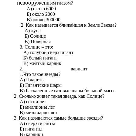
невооружен
ным глазом?
А) около 6000
Б) около 2000
В) около 300000
. Как называется ближайшая к Земле Звезда?
А) луна
Б) Солнце
В) Полярная
3. Солнце – это:
А) голубой сверхгигант
Б) белый гигант
В) желтый карлик
вариант
1.Что такое звезды?
А) Планеты
Б) Гигантские шары
В) Раскаленные газовые шары большой массы
2. Сколько живет такая звезда, как Солнце?
А) сотни лет
Б) миллионы лет
В) миллиарды лет
3. Как называются самые большие звезды?
А) сверхгиганты
Б) гиганты
В) карлики