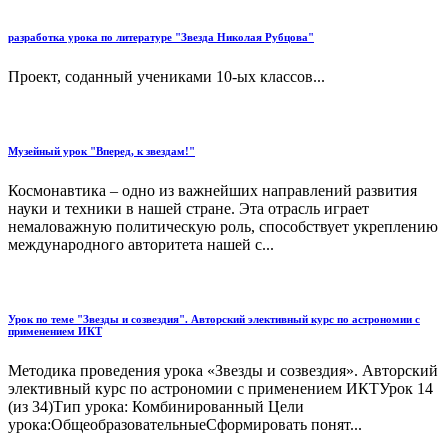
разработка урока по литературе "Звезда Николая Рубцова"
Проект, соданный учениками 10-ых классов...
Музейный урок "Вперед, к звездам!"
Космонавтика – одно из важнейших направлений развития
науки и техники в нашей стране. Эта отрасль играет
немаловажную политическую роль, способствует укреплению
международного авторитета нашей с...
Урок по теме "Звезды и созвездия". Авторский элективный курс по астрономии с
применением ИКТ
Методика проведения урока «Звезды и созвездия». Авторский
элективный курс по астрономии с применением ИКТУрок 14
(из 34)Тип урока: Комбинированный Цели
урока:ОбщеобразовательныеСформировать понят...