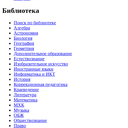
Библиотека
Поиск по библиотеке
Алгебра
Астрономия
Биология
География
Геометрия
Дополнительное образование
Естествознание
Изобразительное искусство
Иностранные языки
Информатика и ИКТ
История
Коррекционная педагогика
Краеведение
Литература
Математика
МХК
Музыка
ОБЖ
Обществознание
Право