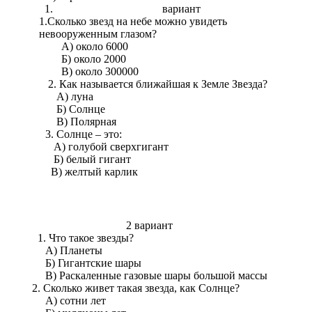
вариант
1.Сколько звезд на небе можно увидеть
невооруженным глазом?
А) около 6000
Б) около 2000
В) около 300000
. Как называется ближайшая к Земле Звезда?
А) луна
Б) Солнце
В) Полярная
3. Солнце – это:
А) голубой сверхгигант
Б) белый гигант
В) желтый карлик
2 вариант
Что такое звезды?
А) Планеты
Б) Гигантские шары
В) Раскаленные газовые шары большой массы
2. Сколько живет такая звезда, как Солнце?
А) сотни лет