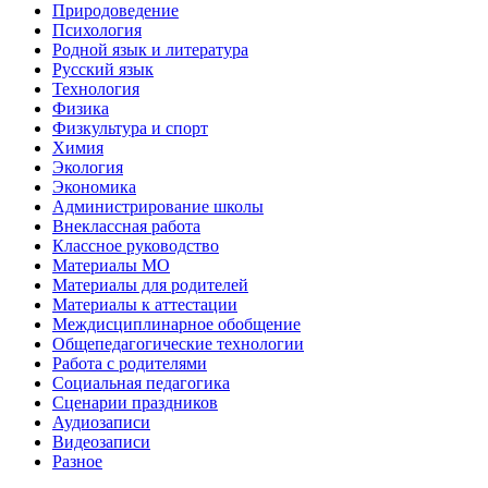
Природоведение
Психология
Родной язык и литература
Русский язык
Технология
Физика
Физкультура и спорт
Химия
Экология
Экономика
Администрирование школы
Внеклассная работа
Классное руководство
Материалы МО
Материалы для родителей
Материалы к аттестации
Междисциплинарное обобщение
Общепедагогические технологии
Работа с родителями
Социальная педагогика
Сценарии праздников
Аудиозаписи
Видеозаписи
Разное