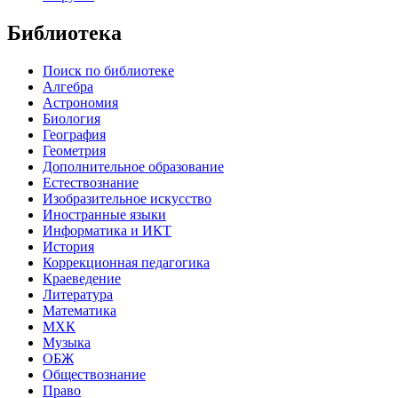
Библиотека
Поиск по библиотеке
Алгебра
Астрономия
Биология
География
Геометрия
Дополнительное образование
Естествознание
Изобразительное искусство
Иностранные языки
Информатика и ИКТ
История
Коррекционная педагогика
Краеведение
Литература
Математика
МХК
Музыка
ОБЖ
Обществознание
Право