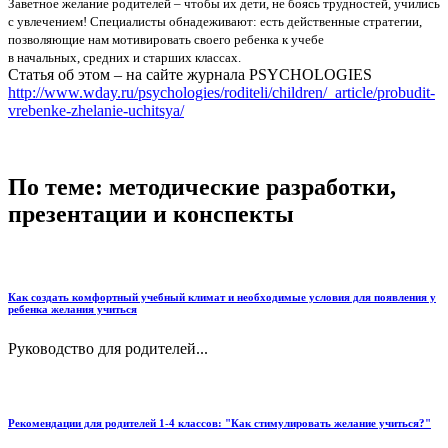
Заветное желание родителей – чтобы их дети, не боясь трудностей, учились
с увлечением! Специалисты обнадеживают: есть действенные стратегии,
позволяющие нам мотивировать своего ребенка к учебе
в
начальных
,
средних
и
старших
классах.
Статья об этом – на сайте журнала PSYCHOLOGIES
http://www.wday.ru/psychologies/roditeli/children/_article/probudit-
vrebenke-zhelanie-uchitsya/
По теме: методические разработки,
презентации и конспекты
Как создать комфортный учебный климат и необходимые условия для появления у
ребенка желания учиться
Руководство для родителей...
Рекомендации для родителей 1-4 классов: "Как стимулировать желание учиться?"