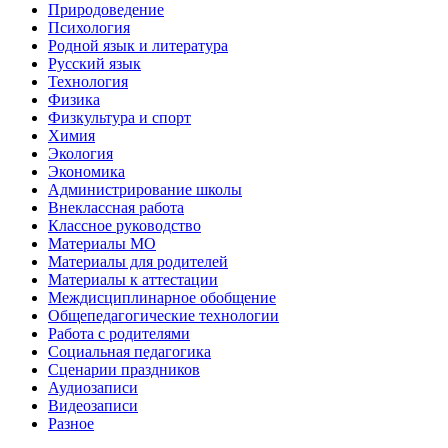
Природоведение
Психология
Родной язык и литература
Русский язык
Технология
Физика
Физкультура и спорт
Химия
Экология
Экономика
Администрирование школы
Внеклассная работа
Классное руководство
Материалы МО
Материалы для родителей
Материалы к аттестации
Междисциплинарное обобщение
Общепедагогические технологии
Работа с родителями
Социальная педагогика
Сценарии праздников
Аудиозаписи
Видеозаписи
Разное