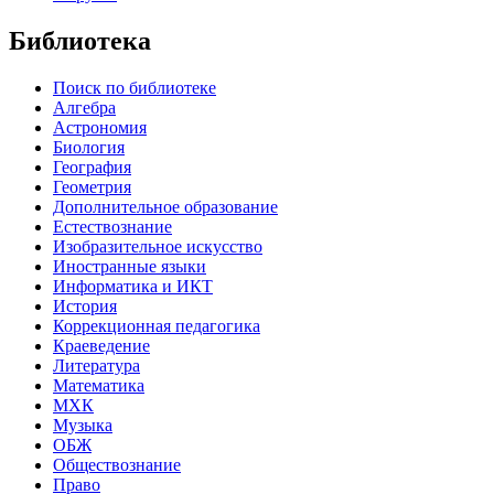
Библиотека
Поиск по библиотеке
Алгебра
Астрономия
Биология
География
Геометрия
Дополнительное образование
Естествознание
Изобразительное искусство
Иностранные языки
Информатика и ИКТ
История
Коррекционная педагогика
Краеведение
Литература
Математика
МХК
Музыка
ОБЖ
Обществознание
Право