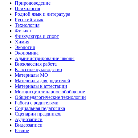
Природоведение
Психология
Родной язык и литература
Русский язык
Технология
Физика
Физкультура и спорт
Химия
Экология
Экономика
Администрирование школы
Внеклассная работа
Классное руководство
Материалы МО
Материалы для родителей
Материалы к аттестации
Междисциплинарное обобщение
Общепедагогические технологии
Работа с родителями
Социальная педагогика
Сценарии праздников
Аудиозаписи
Видеозаписи
Разное