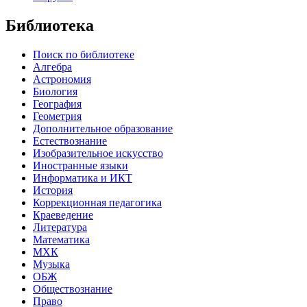
Библиотека
Поиск по библиотеке
Алгебра
Астрономия
Биология
География
Геометрия
Дополнительное образование
Естествознание
Изобразительное искусство
Иностранные языки
Информатика и ИКТ
История
Коррекционная педагогика
Краеведение
Литература
Математика
МХК
Музыка
ОБЖ
Обществознание
Право