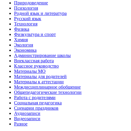
Природоведение
Психология
Родной язык и литература
Русский язык
Технология
Физика
Физкультура и спорт
Химия
Экология
Экономика
Администрирование школы
Внеклассная работа
Классное руководство
Материалы МО
Материалы для родителей
Материалы к аттестации
Междисциплинарное обобщение
Общепедагогические технологии
Работа с родителями
Социальная педагогика
Сценарии праздников
Аудиозаписи
Видеозаписи
Разное