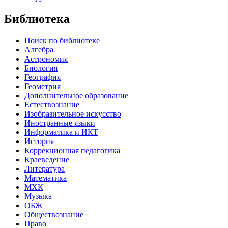
Библиотека
Поиск по библиотеке
Алгебра
Астрономия
Биология
География
Геометрия
Дополнительное образование
Естествознание
Изобразительное искусство
Иностранные языки
Информатика и ИКТ
История
Коррекционная педагогика
Краеведение
Литература
Математика
МХК
Музыка
ОБЖ
Обществознание
Право