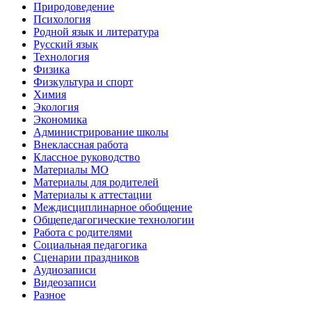
Природоведение
Психология
Родной язык и литература
Русский язык
Технология
Физика
Физкультура и спорт
Химия
Экология
Экономика
Администрирование школы
Внеклассная работа
Классное руководство
Материалы МО
Материалы для родителей
Материалы к аттестации
Междисциплинарное обобщение
Общепедагогические технологии
Работа с родителями
Социальная педагогика
Сценарии праздников
Аудиозаписи
Видеозаписи
Разное