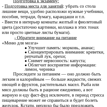
Подготовка к экзамену:
-
Подготовка места для занятий
: убрать со стола
лишние вещи, удобно расположи нужные учебники,
пособия, тетради, бумагу, карандаши и т.п.
- Ввести в интерьер комнаты желтый и фиолетовый
цвета (достаточно картинки, коллажа в этих тонах
или просто цветные листы бумаги).
- Обратите внимание на питание
«Меню для мозга»
Улучшит память: морковь, ананас;
Сконцентрировать внимания: креветки,
репчатый лук, орехи;
Снимет нервозность: капуста;
Облегчит восприятие информации:
лимон, черника
Проследите за питанием — оно должно быть
легким и калорийным — больше жидкости, свежих
овощей и фруктов, растительных масел. Рыба или
мясо должны быть в рационе ежедневно, а вот
жирную и еду фаст-фуд исключите, в период стресса
пищеварение может не справиться и будет болеть
желудок. Кстати, неплохо бы было предложить