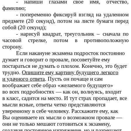
- напиши глазами свое имя, отчество,
фамилию;
- попеременно фиксируй взгляд на удаленном
предмете (20 секунд), потом на листе бумаги перед
собой (20 секунд);
- нарисуй квадрат, треугольник – сначала по
часовой стрелке, потом в противоположную
сторону.
Если накануне экзамена подросток постоянно
думает и говорит о провале, посоветуйте ему
постараться не думать о плохом. Конечно, это будет
трудно.
Опишите ему картину будущего легкого
и удачного ответа
. Пусть он почаще и сам
воображает себе образ «желаемого будущего»
во всех подробностях — как он, волнуясь, входит
в класс, садится на место. И тут страх пропадает, все
мысли ясные, ответы четко представляются
уверенному в себе человеку. Расскажите ему, как
Вы оцениваете их мысли о возможном провале —
они не только мешают готовиться к экзамену,
создавая постоянное напряжение, но и разрешают