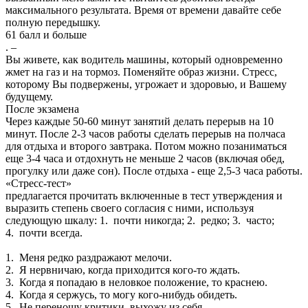
максимального результата. Время от времени давайте себе
полную передышку.
61 балл и больше
. –
Вы живете, как водитель машины, который одновременно
жмет на газ и на тормоз. Поменяйте образ жизни. Стресс,
которому Вы подвержены, угрожает и здоровью, и Вашему
будущему.
После экзамена
Через каждые 50-60 минут занятий делать перерыв на 10
минут. После 2-3 часов работы сделать перерыв на полчаса
для отдыха и второго завтрака. Потом можно позаниматься
еще 3-4 часа и отдохнуть не меньше 2 часов (включая обед,
прогулку или даже сон). После отдыха - еще 2,5-3 часа работы.
«Стресс-тест»
предлагается прочитать включенные в тест утверждения и
выразить степень своего согласия с ними, используя
следующую шкалу: 1. почти никогда; 2. редко; 3. часто;
4. почти всегда.
1. Меня редко раздражают мелочи.
2. Я нервничаю, когда приходится кого-то ждать.
3. Когда я попадаю в неловкое положение, то краснею.
4. Когда я сержусь, то могу кого-нибудь обидеть.
5. Не переношу критики, выхожу из себя.