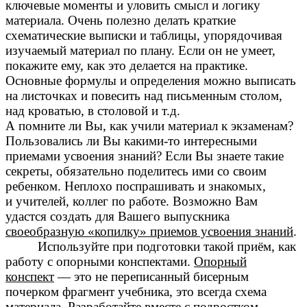
ключевые моменты и уловить смысл и логику
материала. Очень полезно делать краткие
схематические выписки и таблицы, упорядочивая
изучаемый материал по плану. Если он не умеет,
покажите ему, как это делается на практике.
Основные формулы и определения можно выписать
на листочках и повесить над письменным столом,
над кроватью, в столовой и т.д.
А помните ли Вы, как учили материал к экзаменам?
Пользовались ли Вы какими-то интересными
приемами усвоения знаний? Если Вы знаете такие
секреты, обязательно поделитесь ими со своим
ребенком. Неплохо поспрашивать и знакомых,
и учителей, коллег по работе. Возможно Вам
удастся создать для Вашего выпускника
своеобразную «копилку» приемов усвоения знаний
.
Используйте при подготовки такой приём, как
работу с опорными конспектами.
Опорный
конспект
— это не переписанный бисерным
почерком фрагмент учебника, это всегда схема
материала. Разработайте вместе с подростком