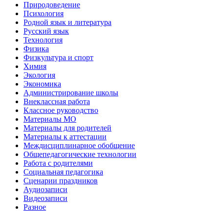
Природоведение
Психология
Родной язык и литература
Русский язык
Технология
Физика
Физкультура и спорт
Химия
Экология
Экономика
Администрирование школы
Внеклассная работа
Классное руководство
Материалы МО
Материалы для родителей
Материалы к аттестации
Междисциплинарное обобщение
Общепедагогические технологии
Работа с родителями
Социальная педагогика
Сценарии праздников
Аудиозаписи
Видеозаписи
Разное