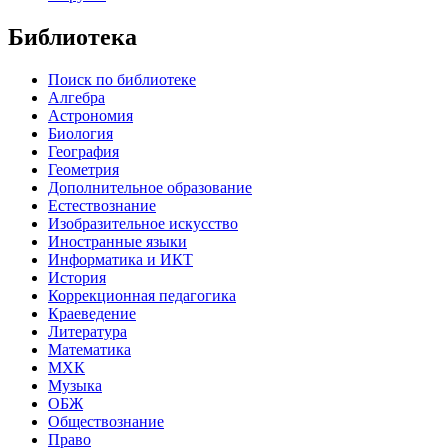
Библиотека
Поиск по библиотеке
Алгебра
Астрономия
Биология
География
Геометрия
Дополнительное образование
Естествознание
Изобразительное искусство
Иностранные языки
Информатика и ИКТ
История
Коррекционная педагогика
Краеведение
Литература
Математика
МХК
Музыка
ОБЖ
Обществознание
Право