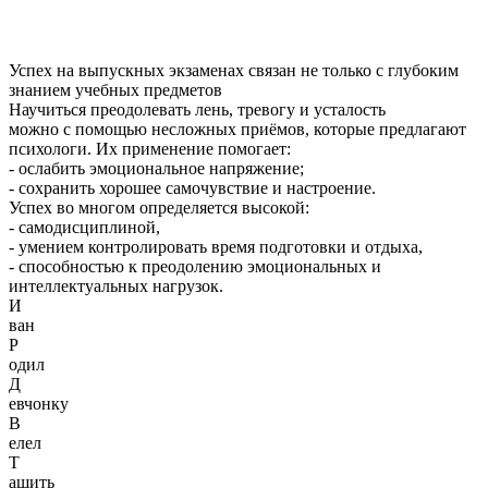
Успех на выпускных экзаменах связан не только с глубоким
знанием учебных предметов
Научиться преодолевать лень, тревогу и усталость
можно с помощью несложных приёмов, которые предлагают
психологи. Их применение помогает:
- ослабить эмоциональное напряжение;
- сохранить хорошее самочувствие и настроение.
Успех во многом определяется высокой:
- самодисциплиной,
- умением контролировать время подготовки и отдыха,
- способностью к преодолению эмоциональных и
интеллектуальных нагрузок.
И
ван
Р
одил
Д
евчонку
В
елел
Т
ащить