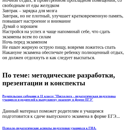
Ночной отдых, в проветренном прохладном помещении, со
свободным от еды желудком
Завтрак – зарядка для мозга
Завтрак, но не плотный, улучшает кратковременную память,
повышает настроение и внимание
Думай о хорошем
Настройся на успех и чаще напоминай себе, что сдать
экзамены всем по силам
Ночь перед экзаменом
Не ешьте жирную острую пищу, вовремя ложитесь спать
Накануне экзамена обеспечьте ребенку полноценный отдых,
он должен отдохнуть и как следует выспаться.
По теме: методические разработки,
презентации и конспекты
Родительское собрание в 11 классе "Писхолого - педагогическая подготовка
учащихся и родителей к выпускному экзамену в форме ЕГЭ"
Данный материал поможет родителям и учащимся
подготовится к сдиче выпускного экзамена в форме ЕГЭ...
Психоло-педагогические аспекты подготовки учащихся к ГИА.