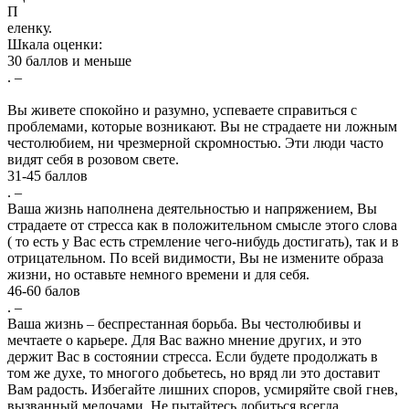
П
еленку.
Шкала оценки:
30 баллов и меньше
. –
Вы живете спокойно и разумно, успеваете справиться с
проблемами, которые возникают. Вы не страдаете ни ложным
честолюбием, ни чрезмерной скромностью. Эти люди часто
видят себя в розовом свете.
31-45 баллов
. –
Ваша жизнь наполнена деятельностью и напряжением, Вы
страдаете от стресса как в положительном смысле этого слова
( то есть у Вас есть стремление чего-нибудь достигать), так и в
отрицательном. По всей видимости, Вы не измените образа
жизни, но оставьте немного времени и для себя.
46-60 балов
. –
Ваша жизнь – беспрестанная борьба. Вы честолюбивы и
мечтаете о карьере. Для Вас важно мнение других, и это
держит Вас в состоянии стресса. Если будете продолжать в
том же духе, то многого добьетесь, но вряд ли это доставит
Вам радость. Избегайте лишних споров, усмиряйте свой гнев,
вызванный мелочами. Не пытайтесь добиться всегда