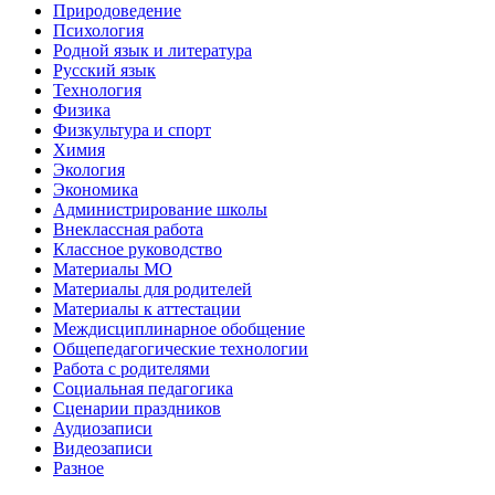
Природоведение
Психология
Родной язык и литература
Русский язык
Технология
Физика
Физкультура и спорт
Химия
Экология
Экономика
Администрирование школы
Внеклассная работа
Классное руководство
Материалы МО
Материалы для родителей
Материалы к аттестации
Междисциплинарное обобщение
Общепедагогические технологии
Работа с родителями
Социальная педагогика
Сценарии праздников
Аудиозаписи
Видеозаписи
Разное