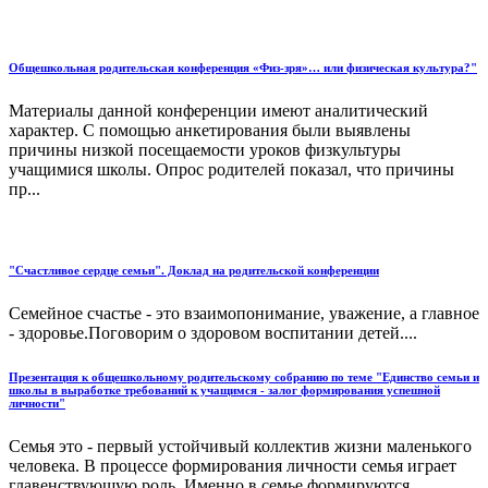
Общешкольная родительская конференция «Физ-зря»… или физическая культура?"
Материалы данной конференции имеют аналитический
характер. С помощью анкетирования были выявлены
причины низкой посещаемости уроков физкультуры
учащимися школы. Опрос родителей показал, что причины
пр...
"Счастливое сердце семьи". Доклад на родительской конференции
Семейное счастье - это взаимопонимание, уважение, а главное
- здоровье.Поговорим о здоровом воспитании детей....
Презентация к общешкольному родительскому собранию по теме "Единство семьи и
школы в выработке требований к учащимся - залог формирования успешной
личности"
Семья это - первый устойчивый коллектив жизни маленького
человека. В процессе формирования личности семья играет
главенствующую роль. Именно в семье формируются