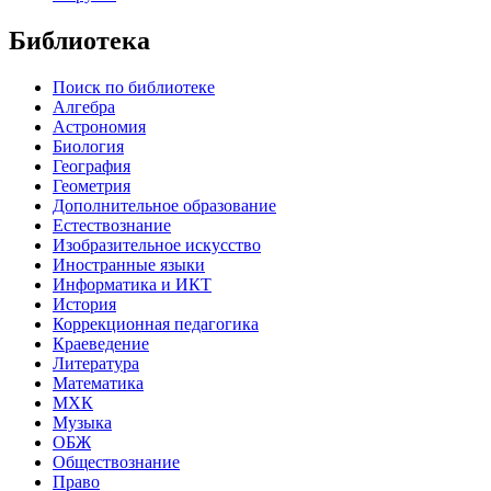
Библиотека
Поиск по библиотеке
Алгебра
Астрономия
Биология
География
Геометрия
Дополнительное образование
Естествознание
Изобразительное искусство
Иностранные языки
Информатика и ИКТ
История
Коррекционная педагогика
Краеведение
Литература
Математика
МХК
Музыка
ОБЖ
Обществознание
Право