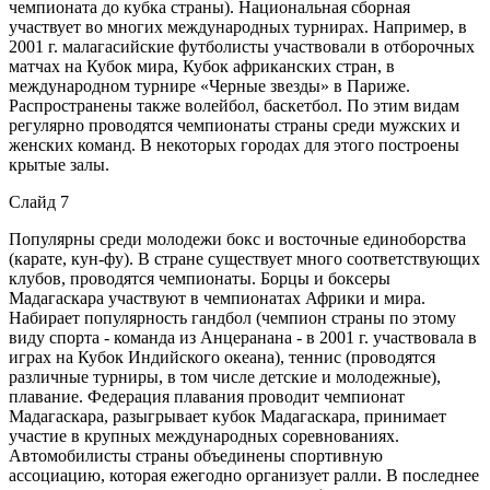
чемпионата до кубка страны). Национальная сборная
участвует во многих международных турнирах. Например, в
2001 г. малагасийские футболисты участвовали в отборочных
матчах на Кубок мира, Кубок африканских стран, в
международном турнире «Черные звезды» в Париже.
Распространены также волейбол, баскетбол. По этим видам
регулярно проводятся чемпионаты страны среди мужских и
женских команд. В некоторых городах для этого построены
крытые залы.
Слайд 7
Популярны среди молодежи бокс и восточные единоборства
(карате, кун-фу). В стране существует много соответствующих
клубов, проводятся чемпионаты. Борцы и боксеры
Мадагаскара участвуют в чемпионатах Африки и мира.
Набирает популярность гандбол (чемпион страны по этому
виду спорта - команда из Анцеранана - в 2001 г. участвовала в
играх на Кубок Индийского океана), теннис (проводятся
различные турниры, в том числе детские и молодежные),
плавание. Федерация плавания проводит чемпионат
Мадагаскара, разыгрывает кубок Мадагаскара, принимает
участие в крупных международных соревнованиях.
Автомобилисты страны объединены спортивную
ассоциацию, которая ежегодно организует ралли. В последнее