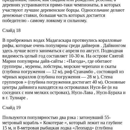
деревнях устраиваются прямо-таки чемпионаты, в которых
участвуют лучшие деревенские борцы. Односельчане делают
денежные ставки, большая часть которых достается
победителю - самому ловкому и сильному.
Слайд 18
В прибрежных водах Мадагаскара протянулись коралловые
рифы, которые очень популярны среди дайверов . Дайвингом
здесь лучше всего заниматься с апреля по август. Подводная
видимость целый год составляет 10-30 м. На острове Святой
Марии популярны дайв-сайты : «Пагода», где обитают
групперы , мурены, лобстеры, морские черепахи и скаты
(глубина погружения — 12 м), риф Суанамбо , состоящий из
чёрных кораллов (глубина погружения — 28 м ), Стена
групперов » (глубина погружения достигает 40 м). Основные
центры дайвинга находятся на островахвах Нуси-Бе (и на
соседних с ним мелких островах), Нуси-Лава , Нуси-Бураха и
в г. Тулиаре .
Слайд 19
Пользуются популярностью два рэка : затонувший 55-
метровый корабль « Кокотерае », который лежит на глубине
15 м, и 8-метровая рыбацкая лодка «Леопард» (глубина