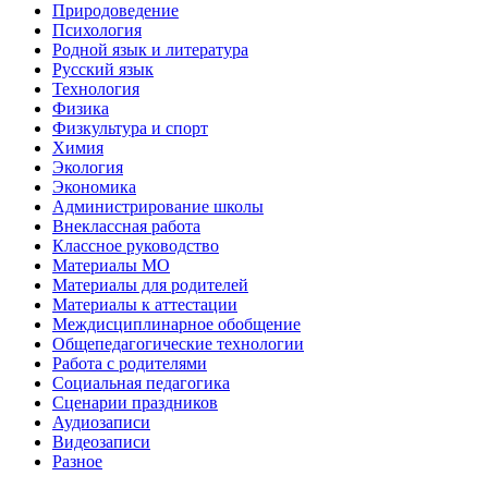
Природоведение
Психология
Родной язык и литература
Русский язык
Технология
Физика
Физкультура и спорт
Химия
Экология
Экономика
Администрирование школы
Внеклассная работа
Классное руководство
Материалы МО
Материалы для родителей
Материалы к аттестации
Междисциплинарное обобщение
Общепедагогические технологии
Работа с родителями
Социальная педагогика
Сценарии праздников
Аудиозаписи
Видеозаписи
Разное