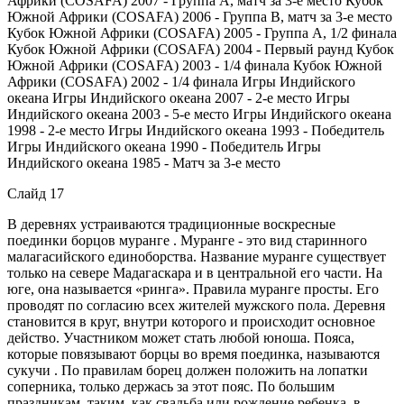
Африки (COSAFA) 2007 - Группа A, матч за 3-е место Кубок
Южной Африки (COSAFA) 2006 - Группа B, матч за 3-е место
Кубок Южной Африки (COSAFA) 2005 - Группа A, 1/2 финала
Кубок Южной Африки (COSAFA) 2004 - Первый раунд Кубок
Южной Африки (COSAFA) 2003 - 1/4 финала Кубок Южной
Африки (COSAFA) 2002 - 1/4 финала Игры Индийского
океана Игры Индийского океана 2007 - 2-е место Игры
Индийского океана 2003 - 5-е место Игры Индийского океана
1998 - 2-е место Игры Индийского океана 1993 - Победитель
Игры Индийского океана 1990 - Победитель Игры
Индийского океана 1985 - Матч за 3-е место
Слайд 17
В деревнях устраиваются традиционные воскресные
поединки борцов муранге . Муранге - это вид старинного
малагасийского единоборства. Название муранге существует
только на севере Мадагаскара и в центральной его части. На
юге, она называется «ринга». Правила муранге просты. Его
проводят по согласию всех жителей мужского пола. Деревня
становится в круг, внутри которого и происходит основное
действо. Участником может стать любой юноша. Пояса,
которые повязывают борцы во время поединка, называются
сукучи . По правилам борец должен положить на лопатки
соперника, только держась за этот пояс. По большим
праздникам, таким, как свадьба или рождение ребенка, в