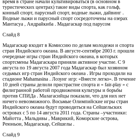
время в стране начали культивироваться (в основном в
туристических центрах) такие виды спорта, как гольф,
конный спорт, парусный спорт, водные лыжи, дайвинг .
Водные лыжи и парусный спорт сосредоточены на озерах
Мантасуа , Андрайкиба . Мадагаскар под парусом
Слайд 8
Мадагаскар входит в Комиссию по делам молодежи и спорта
стран Индийского океана. В августе-сентябре 2003 г. прошли
очередные игры стран Индийского океана, в которых
спортсмены Мадагаскара приняли активное участие. С 9
августа по 19 августа 2007 года Мадагаскар был хозяином
седьмых игр стран Индийского океана . Игры проходили на
стадионе Mahamasina . Лозунг игр: «Вместе легко». В течение
10 дней страны делили пристрастие спорта и « fair-play » с
филигранной работой продвижения культуры и борьбы
против СПИДа . Малагасийцы показали, что для них нет
ничего невозможного. Восьмые Олимпийские игры стран
Индийского океана будут проводиться на Сейшельских
островах с 5 по 14 августа 2011 года. Страны –участники:
Майотта , Мальдивы , Маврикий, Коморские острова,
Реюньон, Мадагаскар, Сейшелы .
Слайд 9