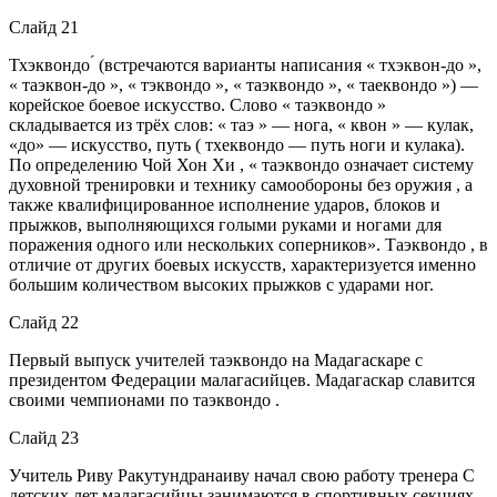
Слайд 21
Тхэквондо ́ (встречаются варианты написания « тхэквон-до »,
« таэквон-до », « тэквондо », « таэквондо », « таеквондо ») —
корейское боевое искусство. Слово « таэквондо »
складывается из трёх слов: « таэ » — нога, « квон » — кулак,
«до» — искусство, путь ( тхеквондо — путь ноги и кулака).
По определению Чой Хон Хи , « таэквондо означает систему
духовной тренировки и технику самообороны без оружия , а
также квалифицированное исполнение ударов, блоков и
прыжков, выполняющихся голыми руками и ногами для
поражения одного или нескольких соперников». Таэквондо , в
отличие от других боевых искусств, характеризуется именно
большим количеством высоких прыжков с ударами ног.
Слайд 22
Первый выпуск учителей таэквондо на Мадагаскаре с
президентом Федерации малагасийцев. Мадагаскар славится
своими чемпионами по таэквондо .
Слайд 23
Учитель Риву Ракутундранаиву начал свою работу тренера С
детских лет малагасийцы занимаются в спортивных секциях,