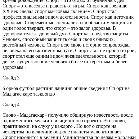
времяпровождение. Спорт – это отдых от будничных дел.
Спорт – это веселье и радость от игры. Спорт как зрелище .
ХХ век сделал спорт массовым явлением. Спорт стал
профессиональным видом деятельности. Спорт как источник
здоровья . Современные специалисты в области медицины в
один голос твердят, что спорт – это залог здоровья. В
здоровом теле – здоровый дух. Спорт как средство защиты .
Человек, способный защитить себя и своих близких, –
достойный человек. Спорт всю свою историю сопровождал
человека на его жизненном пути. Спорт стал не просто игрой,
спорт стал еще одним видом жизнедеятельности, который
делает существование человека более интересным и более
здоровым .
Слайд 3
б орьба футбол рафтинг дайвинг общие сведения Сп орт на
Мад агас каре таэквондо
Слайд 4
Слово «Мадагаскар» получило обширную известность после
одноименного мультипликационного проекта. Это слово,
практически, на слуху у каждого . Но вот о спорте на
четвертом по величине острове планеты мало кто знает.
Спорт находится в ведении Министерства по делам молодежи