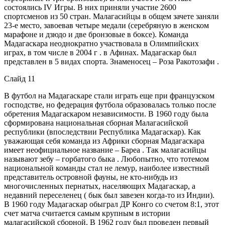
состоялись IV Игры. В них приняли участие 2600
спортсменов из 50 стран. Малагасийцы в общем зачете заняли
23-е место, завоевав четыре медали (серебряную в женском
марафоне и дзюдо и две бронзовые в боксе). Команда
Мадагаскара неоднократно участвовала в Олимпийских
играх, в том числе в 2004 г . в Афинах. Мадагаскар был
представлен в 5 видах спорта. Знаменосец – Роза Ракотозафи .
Слайд 11
В футбол на Мадагаскаре стали играть еще при французском
господстве, но федерация футбола образовалась только после
обретения Мадагаскаром независимости. В 1960 году была
сформирована национальная сборная Малагасийской
республики (впоследствии Республика Мадагаскар). Как
уважающая себя команда из Африки сборная Мадагаскара
имеет неофициальное название – Бареа . Так малагасийцы
называют зебу – горбатого быка . Любопытно, что тотемом
национальной команды стал не лемур, наиболее известный
представитель островной фауны, не кто-нибудь из
многочисленных пернатых, населяющих Мадагаскар, а
недавний переселенец ( бык был завезен когда-то из Индии).
В 1960 году Мадагаскар обыграл ДР Конго со счетом 8:1, этот
счет матча считается самым крупным в истории
малагасийской сборной. В 1962 году был проведен первый