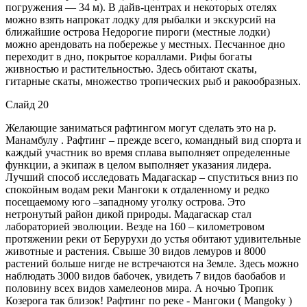
погружения — 34 м). В дайв-центрах и некоторых отелях
можно взять напрокат лодку для рыбалки и экскурсий на
ближайшие острова Недорогие пироги (местные лодки)
можно арендовать на побережье у местных. Песчанное дно
переходит в дно, покрытое кораллами. Рифы богаты
живностью и растительностью. Здесь обитают скаты,
гитарные скаты, множество тропических рыб и ракообразных.
Слайд 20
Желающие заниматься рафтингом могут сделать это на р.
Манамбулу . Рафтинг – прежде всего, командный вид спорта и
каждый участник во время сплава выполняет определенные
функции, а экипаж в целом выполняет указания лидера.
Лучший способ исследовать Мадагаскар – спуститься вниз по
спокойным водам реки Мангоки к отдаленному и редко
посещаемому юго –западному уголку острова. Это
нетронутый район дикой природы. Мадагаскар стал
лабораторией эволюции. Везде на 160 – километровом
протяжении реки от Берурухи до устья обитают удивительные
животные и растения. Свыше 30 видов лемуров и 8000
растений больше нигде не встречаются на Земле. Здесь можно
наблюдать 3000 видов бабочек, увидеть 7 видов баобабов и
половину всех видов хамелеонов мира. А ночью Тропик
Козерога так близок! Рафтинг по реке - Мангоки ( Mangoky )