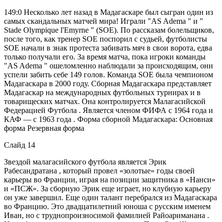
149:0 Несколько лет назад в Мадагаскаре был сыгран один из
самых скандальных матчей мира! Играли "AS Adema " и "
Stade Olympique l'Emyrne " (SOE). По рассказам болельщиков,
после того, как тренер SOE поспорил с судьей, футболисты
SOE начали в знак протеста забивать мяч в свои ворота, едва
только получали его. За время матча, пока игроки команды
"AS Adema " ошеломленно наблюдали за происходящим, они
успели забить себе 149 голов. Команда SOE была чемпионом
Мадагаскара в 2000 году. Сборная Мадагаскара представляет
Мадагаскар на международных футбольных турнирах и в
товарищеских матчах. Она контролируется Малагасийской
Федерацией Футбола . Является членом ФИФА с 1964 года и
КАФ — с 1963 года . Форма сборной Мадагаскара: Основная
форма Резервная форма
Слайд 14
Звездой малагасийского футбола является Эрик
Рабесандратана , который провел «золотые» годы своей
карьеры во Франции, играя на позиции защитника в «Нанси»
и «ПСЖ». За сборную Эрик еще играет, но клубную карьеру
он уже завершил. Еще один талант перебрался из Мадагаскара
во Францию. Это двадцатилетний юноша с русским именем
Иван, но с труднопроизносимой фамилией Райоариманана .