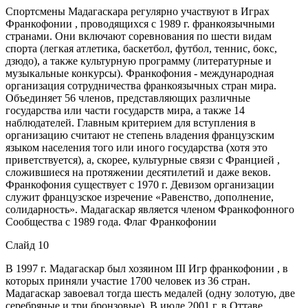
Спортсмены Мадагаскара регулярно участвуют в Играх
Франкофонии , проводящихся с 1989 г. франкоязычными
странами. Они включают соревнования по шести видам
спорта (легкая атлетика, баскетбол, футбол, теннис, бокс,
дзюдо), а также культурную программу (литературные и
музыкальные конкурсы). Франкофония - международная
организация сотрудничества франкоязычных стран мира.
Объединяет 56 членов, представляющих различные
государства или части государств мира, а также 14
наблюдателей. Главным критерием для вступления в
организацию считают не степень владения французским
языком населения того или иного государства (хотя это
приветствуется), а, скорее, культурные связи с Францией ,
сложившиеся на протяжении десятилетий и даже веков.
Франкофония существует с 1970 г. Девизом организации
служит французское изречение «Равенство, дополнение,
солидарность». Мадагаскар является членом Франкофонного
Сообщества с 1989 года. Флаг Франкофонии
Слайд 10
В 1997 г. Мадагаскар был хозяином III Игр франкофонии , в
которых приняли участие 1700 человек из 36 стран.
Мадагаскар завоевал тогда шесть медалей (одну золотую, две
серебряные и три бронзовые). В июле 2001 г. в Оттаве