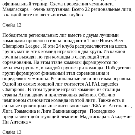
официальный турнир. Схема проведения чемпионата
Мадагаскара – очень запутанная. Всего 22 региональные лиги,
в каждой лиге по шесть-восемь клубов.
Слайд 12
Победители региональных лиг вместе с двумя лучшими
командами прошлого сезона попадают в Three Horses Beer
Champions League . И эти 24 клуба распределяются на шесть
групп, матчи этих команд играются в два круга. Из каждой
группы выходят по три команды в следующий этап
соревнования. На этом этапе команды формируются по
четырем группам, в каждой группе три команды. Победители
групп формируют финальный этап соревнования и
определяют чемпиона. Региональные лиги по силам неравны.
Одной из самых мощной лиг считается ALFALeaguedes
Champions . В этом турнире играют команды из столицы
страны Антанариву и прилегающих районов. Обычно
чемпионом становится команда из этой лиги. Также есть и
сильные провинциальные лиги такие как: ЛФА из Атсинаны ,
Лига Тоамасина и Лига Вакинанкаратра . Последнюю
представляет действующий чемпион Мадагаскара « Академие
Ни Антсика ».
Слайд 13