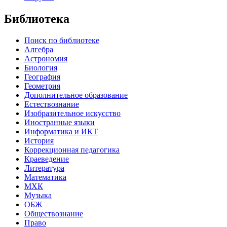
Библиотека
Поиск по библиотеке
Алгебра
Астрономия
Биология
География
Геометрия
Дополнительное образование
Естествознание
Изобразительное искусство
Иностранные языки
Информатика и ИКТ
История
Коррекционная педагогика
Краеведение
Литература
Математика
МХК
Музыка
ОБЖ
Обществознание
Право