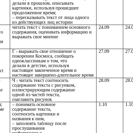
делали в прошлом, описывать
картинки, используя прошедшее
продолженное время;
– пересказывать текст от лица одного
из действующих лиц истории
читать текст с пониманием основного
24.09
24.
го
содержания, оценивать информацию и
выражать свое мнение
ия
Г - выражать свое отношение о
27.09
27.
покорении Космоса, сообщать
одноклассникам о том, что
делали в детстве, используя
настоящее законченное время и
ct
настоящее завершено-длительное время
о
Ч - читать текст соотносить
28.09
28.
содержание текста с рисунком,
ве
иллюстрирующим содержание
одной из частей текста,
озаглавить рисунок
;
– понимать основное
1.10
1.1
ме
содержание текста,
t
соотносить картинки и
названия к ним,
– заполнять таблицу после
прослушивания
информации о