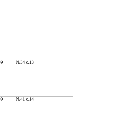
09
№34 с.13
09
№41 с.14