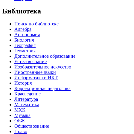
Библиотека
Поиск по библиотеке
Алгебра
Астрономия
Биология
География
Геометрия
Дополнительное образование
Естествознание
Изобразительное искусство
Иностранные языки
Информатика и ИКТ
История
Коррекционная педагогика
Краеведение
Литература
Математика
МХК
Музыка
ОБЖ
Обществознание
Право