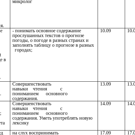
микролог
я.
е
- понимать основное содержание
10.09
10.
прослушанных текстов о прогнозе
погоды, о погоде в разных странах и
заполнять таблицу о прогнозе в разных
городах;
t
е в
у
Совершенствовать
13.09
13.
навыки чтения с
.
пониманием основного
содержания.
Совершенствовать
14.09
14.
навыки чтения с
;
пониманием основного
содержания. Уметь употреблять новую
ета
лексику
ед
на слух воспринимать
17.09
17.