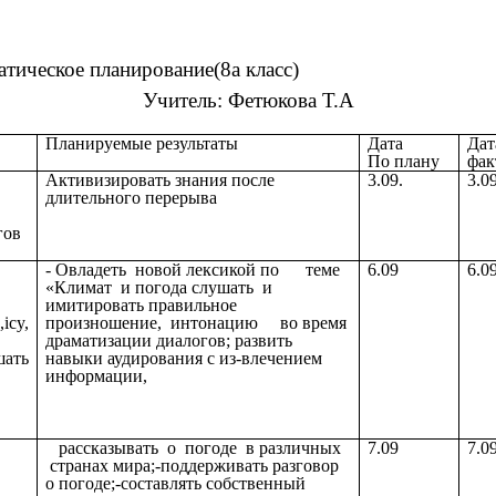
атическое планирование(8а класс)
Учитель: Фетюкова Т.А
Планируемые результаты
Дата
Дат
По плану
фак
Активизировать знания после
3.09.
3.09
длительного перерыва
гов
- Овладеть новой лексикой по теме
6.09
6.0
«Климат и погода слушать и
имитировать правильное
icy,
произношение, интонацию во время
драматизации диалогов; развить
ать
навыки аудирования с из-влечением
информации,
рассказывать о погоде в различных
7.09
7.0
странах мира;-поддерживать разговор
о погоде;-составлять собственный