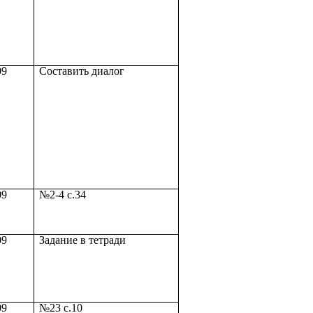
09
Составить диалог
09
№2-4 с.34
09
Задание в тетради
09
№23 с.10