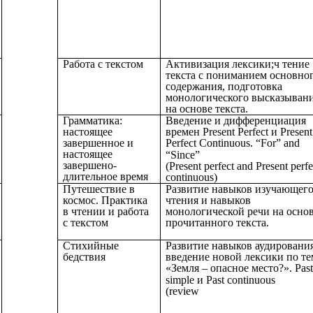
Работа с текстом
Активизация лексики;ч тение
текста с пониманием основно
содержания, подготовка
монологического высказыван
на основе текста.
Грамматика:
Введение и дифференциация
настоящее
времен Present Perfect и Present
завершенное и
Perfect Continuous.
“For” and
настоящее
“Since”
завершено-
(Present perfect and Present perfe
длительное время
continuous)
Путешествие в
Развитие навыков изучающег
космос. Практика
чтения и навыков
в чтении и работа
монологической речи на осно
с текстом
прочитанного текста.
Стихийные
Развитие навыков аудирования
бедствия
введение новой лексики по те
«Земля – опасное место?».
Pas
simple и Past continuous
(review