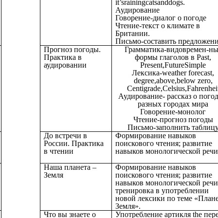
it’srainingcatsanddogs.
Аудирование
Говорение-диалог о погоде
Чтение-текст о климате в
Британии.
Письмо-составить предложени
Прогноз погоды.
Грамматика-видовремен-ны
Практика в
формы глаголов в Past,
аудировании
Present,FutureSimple
Лексика-weather forecast,
degree,above,below zero,
Centigrade,Celsius,Fahrenhei
Аудирование- рассказ о погод
разных городах мира
Говорение-монолог
Чтение-прогноз погоды
Письмо-заполнить таблиц
До встречи в
Формирование навыков
России. Практика
поискового чтения; развитие
в чтении
навыков монологической речи
Наша планета –
Формирование навыков
Земля
поискового чтения; развитие
навыков монологической речи
тренировка в употреблении
новой лексики по теме «План
Земля».
Что вы знаете о
Употребление артикля the пер