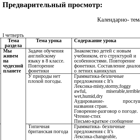
Предварительный просмотр:
Календарно- тем
I четверть
Тема
Тема урока
Содержание урока
раздела
Мы
Задачи обучения
Знакомство детей с новым
живем
английскому
учебником, его структурой и
на
языку в 8 классе.
особенностями. Повторение
чудесной
Повторение
фонетики. Составление диало
планете
фонетики
о летних каникулах
У природы нет
Грамматика-безличные
плохой погоды.
предложения с It’s
Лексика-misty,stormy,foggy
awful, miserable,terrible,
wet,humid,dry
Аудирование- прослуш
названия стран.
Говорение-разговор о погоде.
Чтение-стих
Письмо-краткое сообщение
Типичная
Грамматика- безличные
британская погода
предложения с It’s
Лексика-changeable,