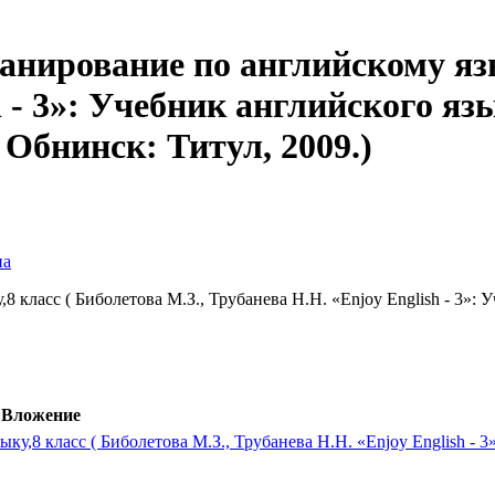
нирование по английскому язык
 - 3»: Учебник английского яз
Обнинск: Титул, 2009.)
на
 класс ( Биболетова М.З., Трубанева Н.Н. «Enjoy English - 3»:
Вложение
у,8 класс ( Биболетова М.З., Трубанева Н.Н. «Enjoy English - 3