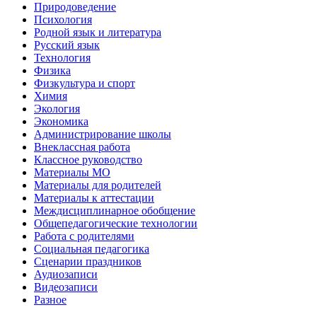
Природоведение
Психология
Родной язык и литература
Русский язык
Технология
Физика
Физкультура и спорт
Химия
Экология
Экономика
Администрирование школы
Внеклассная работа
Классное руководство
Материалы МО
Материалы для родителей
Материалы к аттестации
Междисциплинарное обобщение
Общепедагогические технологии
Работа с родителями
Социальная педагогика
Сценарии праздников
Аудиозаписи
Видеозаписи
Разное