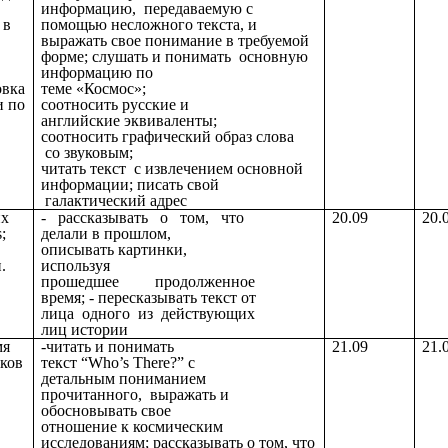
информацию, передаваемую с
 в
помощью несложного текста, и
выражать свое понимание в требуемой
форме; слушать и понимать основную
информацию по
овка
теме «Космос»;
и по
соотносить русские и
английские эквиваленты;
соотносить графический образ слова
со звуковым;
читать текст с извлечением основной
информации; писать свой
галактический адрес
их
- рассказывать о том, что
20.09
20.
;
делали в прошлом,
описывать
картинки,
.
используя
прошедшее продолженное
время; - пересказывать текст от
лица одного из действующих
лиц истории
мя
-читать и понимать
21.09
21.
ыков
текст “Who’s There?” с
детальным пониманием
прочитанного, выражать и
обосновывать свое
отношение к космическим
исследованиям; рассказывать о том, что