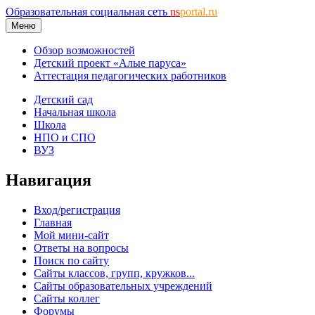
Образовательная социальная сеть
ns
portal.ru
Меню
Обзор возможностей
Детский проект «Алые паруса»
Аттестация педагогических работников
Детский сад
Начальная школа
Школа
НПО и СПО
ВУЗ
Навигация
Вход/регистрация
Главная
Мой мини-сайт
Ответы на вопросы
Поиск по сайту
Сайты классов, групп, кружков...
Сайты образовательных учреждений
Сайты коллег
Форумы