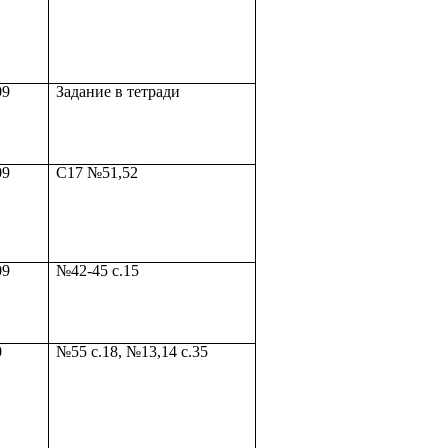
09
Задание в тетради
09
С17 №51,52
09
№42-45 с.15
0
№55 с.18, №13,14 с.35