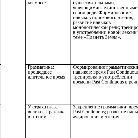
космосе?
существительными,
являющимися единственными
своем роде. Формирование
навыков поискового чтения;
развитие навыков
монологической речи; тренир
в употреблении новой лексик
теме «Планета Земля».
Грамматика:
Формирование грамматическ
прошедшее
навыков: время Past Continuous
длительное время
тренировка в употреблении
времени Past Continuous в речи
У страха глаза
Закрепление грамматики: вре
велики. Практика
Past Continuous; развитие нав
в чтении
аудирования и чтения.