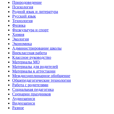
Природоведение
Психология
Родной язык и литература
Русский язык
Технология
Физика
Физкультура и спорт
Химия
Экология
Экономика
Администрирование школы
Внеклассная работа
Классное руководство
Материалы МО
Материалы для родителей
Материалы к аттестации
Междисциплинарное обобщение
Общепедагогические технологии
Работа с родителями
Социальная педагогика
Сценарии праздников
Аудиозаписи
Видеозаписи
Разное