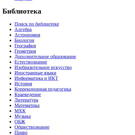
Библиотека
Поиск по библиотеке
Алгебра
Астрономия
Биология
География
Геометрия
Дополнительное образование
Естествознание
Изобразительное искусство
Иностранные языки
Информатика и ИКТ
История
Коррекционная педагогика
Краеведение
Литература
Математика
МХК
Музыка
ОБЖ
Обществознание
Право