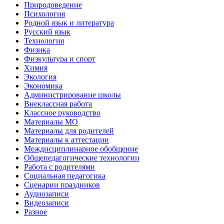
Природоведение
Психология
Родной язык и литература
Русский язык
Технология
Физика
Физкультура и спорт
Химия
Экология
Экономика
Администрирование школы
Внеклассная работа
Классное руководство
Материалы МО
Материалы для родителей
Материалы к аттестации
Междисциплинарное обобщение
Общепедагогические технологии
Работа с родителями
Социальная педагогика
Сценарии праздников
Аудиозаписи
Видеозаписи
Разное