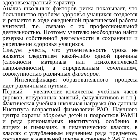
здоровьезатратный характер.
Анализ школьных факторов риска показывает, что
большинство проблем здоровья учащихся создается
и решается в ходе ежедневной практической работы
учителей, т.е. связано с их профессиональной
деятельностью. Поэтому учителю необходимо найти
резервы собственной деятельности в сохранении и
укреплении здоровья учащихся.
Следует учесть, что утомительность урока не
является следствием какой-либо одной причины
(сложности материала или психологической
напряженности), а определенным сочетанием,
совокупностью различных
факторов
.
Интенсификация образовательного процесса
идет различными путями.
Первый – увеличение количества учебных часов
(уроков, внеурочных занятий, факультативов и т.п.).
Фактическая учебная школьная нагрузка (по данным
Института возрастной физиологии РАО, Научного
центра охраны
здоровья
детей и подростков РАМН
и ряда региональных институтов), особенно в
лицеях и гимназиях, в гимназических классах, в
классах с углубленным изучением ряда предметов,
составляет в начальной школе в среднем 6,2-6,7 часа