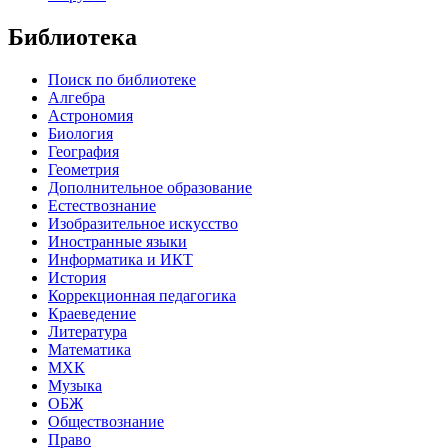
Библиотека
Поиск по библиотеке
Алгебра
Астрономия
Биология
География
Геометрия
Дополнительное образование
Естествознание
Изобразительное искусство
Иностранные языки
Информатика и ИКТ
История
Коррекционная педагогика
Краеведение
Литература
Математика
МХК
Музыка
ОБЖ
Обществознание
Право