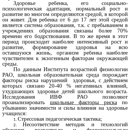
Здоровье ребенка, его социально-
психологическая адаптация, нормальный рост и
развитие во многом определяются средой, в которой
он живет. Для ребенка от 6 до 17 лет этой средой
является система образования, т.к. с пребыванием в
учреждениях образования связаны более 70%
времени его бодрствования. В то же время в этот
период происходит наиболее интенсивный рост и
развитие, формирование здоровья на всю
оставшуюся жизнь, организм ребенка наиболее
чувствителен к экзогенным факторам окружающей
среды.
По данным Института возрастной физиологии
РАО, школьная образовательная среда порождает
факторы риска нарушений здоровья, с действием
которых связано 20-40 % негативных влияний,
ухудшающих здоровье детей школьного возраста.
Исследования ИВФ РАО позволяют
проанализировать
школьные факторы риска
по
убыванию значимости и силы влияния на здоровье
учащихся:
Стрессовая педагогическая тактика;
Несоответствие методик и технологий
обучения возрастным и функциональным