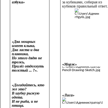
азбука
»
за кубиками, собирая из
кубиков правильный ответ
«Два мощных
имеет клыка,
Два ласта и два
плавника,
Но этого дядю не
трожь,
«
Морж»
Прилёг отдохнуть
толстый ... ?».
«Догадайтесь, кто
же это?
В шубку рыжую
«Лиса»
одета.
И не рыба, и не
птица.