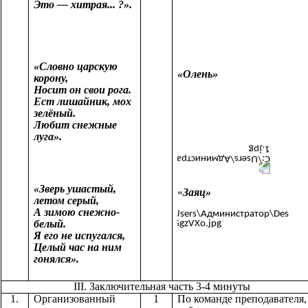
Это — хитрая... ?».
«Словно царскую
«Олень»
корону,
Носит он свои рога.
Ест лишайник, мох
зелёный.
Любит снежные
луга».
«Зверь ушастый,
«
Заяц»
летом серый,
А зимою снежно-
белый.
Я его не испугался,
Целый час на ним
гонялся».
III. Заключительная часть 3-4 минуты
1.
Организованный
1
По команде преподавателя,