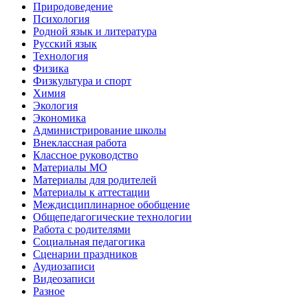
Природоведение
Психология
Родной язык и литература
Русский язык
Технология
Физика
Физкультура и спорт
Химия
Экология
Экономика
Администрирование школы
Внеклассная работа
Классное руководство
Материалы МО
Материалы для родителей
Материалы к аттестации
Междисциплинарное обобщение
Общепедагогические технологии
Работа с родителями
Социальная педагогика
Сценарии праздников
Аудиозаписи
Видеозаписи
Разное