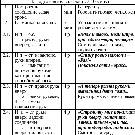
I. Подготовительная часть 7-10 минут
1.
Построение,
1
В шеренгу.
сообщение задач
мин
Говорить громко, четко, яс
урока.
2.
Разминка на «суше»
5
Упражнения выполнять в
мин
ритме «считалки»
2.1.
И.п. – о.с.
4 р
«Вдох и выдох, ноги шире,
1 – присед, руки
приседаем –три, четыре»
вперед; 2 – и.п.
Спину держать прямо,
слушать текст
2.2.
И.п. – ст. в наклоне,
4 р
«Спину ровно наклони –
руки вперед.
«Раз!»
1 – 4 - имитация
Показали дети «брасс»
движения руками
как при плавание
способом «брасс»
2.3.
И.п. – ст. правая рука
4 р
«А теперь рывки руками,
вверх.
выполняем дети сами».
1 – 2 - рывки руками;
Руки прямые, спина пряма
3 – 4 - смена
положения рук.
2.4.
И. п. – ст. руки
4 р
«Стрелочку мне покажит
вверх, ладони
руки кверху потяните.
соединены
Тянем, тянем –раз, два,
1 – 3 - потянуться
три подбородок подними»
вверх, подняться на
Смотреть вперед