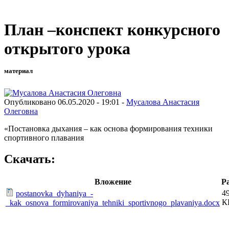
План –конспект конкурсного
открытого урока
материал
Опубликовано 06.05.2020 - 19:01 -
Мусалова Анастасия
Олеговна
«Постановка дыхания – как основа формирования техники
спортивного плавания
Скачать:
Вложение
Р
4
postanovka_dyhaniya_-
К
_kak_osnova_formirovaniya_tehniki_sportivnogo_plavaniya.docx