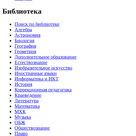
Библиотека
Поиск по библиотеке
Алгебра
Астрономия
Биология
География
Геометрия
Дополнительное образование
Естествознание
Изобразительное искусство
Иностранные языки
Информатика и ИКТ
История
Коррекционная педагогика
Краеведение
Литература
Математика
МХК
Музыка
ОБЖ
Обществознание
Право