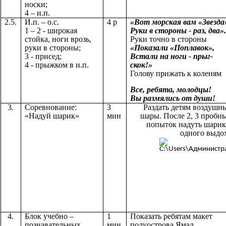
носки;
4 – и.п.
2.5.
И.п. – о.с.
4 р
«Вот морская вам «Звезда
1 – 2 - широкая
Руки в стороны - раз, два».
стойка, ноги врозь,
Руки точно в стороны
руки в стороны;
«Показали «Поплавок»,
3 - присед;
Встали на ноги - прыг-
4 - прыжком в и.п.
скок!»
Голову прижать к коленям
Все, ребята, молодцы!
Вы размялись от души!
3.
Соревнование:
3
Раздать детям воздушн
«Надуй шарик»
мин
шары. После 2, 3 пробн
попыток надуть шарик
одного выдо
4.
Блок учебно –
1
Показать ребятам макет
познавательных
мин
полуострова Ямал.