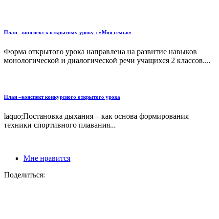
План - конспект к открытому уроку : «Моя семья»
Форма открытого урока направлена на развитие навыков
монологической и диалогической речи учащихся 2 классов....
План –конспект конкурсного открытого урока
laquo;Постановка дыхания – как основа формирования
техники спортивного плавания...
Мне нравится
Поделиться: