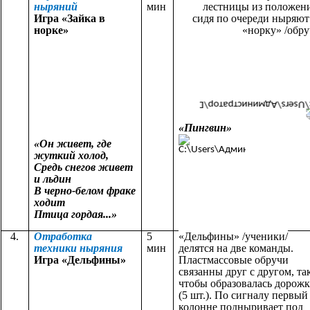
ныряний
мин
лестницы из положен
Игра «Зайка в
сидя по очереди ныряют
норке»
«норку» /обру
«Пингвин»
«Он живет, где
жуткий холод,
Средь снегов живет
и льдин
В черно-белом фраке
ходит
Птица гордая...»
4.
Отработка
5
«Дельфины» /ученики/
техники ныряния
мин
делятся на две команды.
Игра «Дельфины»
Пластмассовые обручи
связанны друг с другом, та
чтобы образовалась дорожк
(5 шт.). По сигналу первый
колонне подныривает под