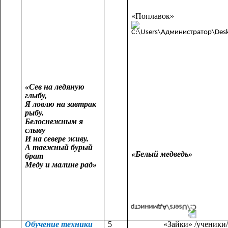
«Поплавок»
«Сев на ледяную
глыбу,
Я ловлю на завтрак
рыбу.
Белоснежным я
слыву
И на севере живу.
А таежный бурый
«Белый медведь»
брат
Меду и малине рад»
Обучение техники
5
«Зайки» /ученики/