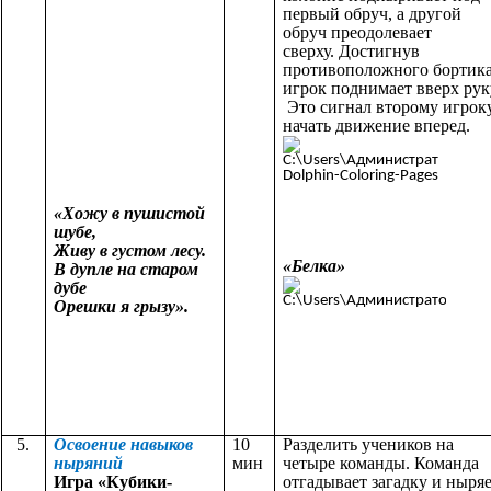
первый обруч, а другой
обруч преодолевает
сверху. Достигнув
противоположного бортика
игрок поднимает вверх рук
Это сигнал второму игрок
начать движение вперед.
«Хожу в пушистой
шубе,
Живу в густом лесу.
«Белка»
В дупле на старом
дубе
Орешки я грызу».
5.
Освоение навыков
10
Разделить учеников на
ныряний
мин
четыре команды. Команда
Игра «Кубики-
отгадывает загадку и ныря