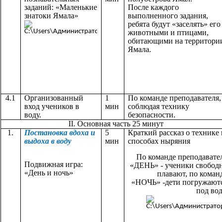
заданий: «Маленькие
После каждого
знатоки Ямала»
выполненного задания,
ребята будут «заселять» его
животными и птицами,
обитающими на территори
Ямала.
4.1
Организованный
1
По команде преподавателя,
вход учеников в
мин
соблюдая технику
воду.
безопасности.
II. Основная часть 25 минут
1.
Постановка вдоха и
5
Краткий рассказ о технике 
выдоха в воду
мин
способах ныряния
По команде преподавате
Подвижная игра:
«ДЕНЬ» - ученики свобод
«День и ночь»
плавают, по коман
«НОЧЬ» -дети погружают
под вод