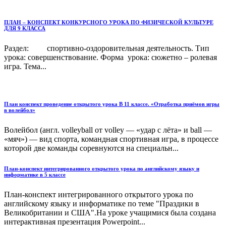
ПЛАН – КОНСПЕКТ КОНКУРСНОГО УРОКА ПО ФИЗИЧЕСКОЙ КУЛЬТУРЕ
ДЛЯ 9 КЛАССА
Раздел: спортивно-оздоровительная деятельность. Тип
урока: совершенствование. Форма урока: сюжетно – ролевая
игра. Тема...
План конспект проведение открытого урока В 11 классе. «Отработка приёмов игры
в волейбол»
Волейбол (англ. volleyball от volley — «удар с лёта» и ball —
«мяч») — вид спорта, командная спортивная игра, в процессе
которой две команды соревнуются на специальн...
План-конспект интегрированного открытого урока по английскому языку и
информатике в 5 классе
План-конспект интегрированного открытого урока по
английскому языку и информатике по теме "Праздики в
Великобритании и США".На уроке учащимися была создана
интерактивная презентация Powerpoint...