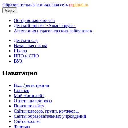
Образовательная социальная сеть
ns
portal.ru
Меню
Обзор возможностей
Детский проект «Алые паруса»
Аттестация педагогических работников
Детский сад
Начальная школа
Школа
НПО и СПО
ВУЗ
Навигация
Вход/регистрация
Главная
Мой мини-сайт
Ответы на вопросы
Поиск по сайту
Сайты классов, групп, кружков...
Сайты образовательных учреждений
Сайты коллег
Форумы