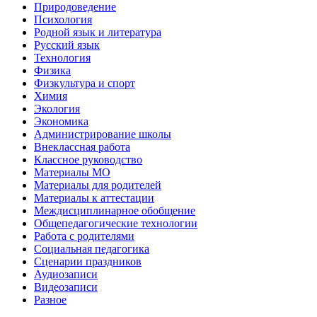
Природоведение
Психология
Родной язык и литература
Русский язык
Технология
Физика
Физкультура и спорт
Химия
Экология
Экономика
Администрирование школы
Внеклассная работа
Классное руководство
Материалы МО
Материалы для родителей
Материалы к аттестации
Междисциплинарное обобщение
Общепедагогические технологии
Работа с родителями
Социальная педагогика
Сценарии праздников
Аудиозаписи
Видеозаписи
Разное