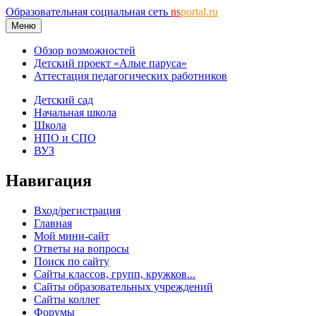
Образовательная социальная сеть
ns
portal.ru
Меню
Обзор возможностей
Детский проект «Алые паруса»
Аттестация педагогических работников
Детский сад
Начальная школа
Школа
НПО и СПО
ВУЗ
Навигация
Вход/регистрация
Главная
Мой мини-сайт
Ответы на вопросы
Поиск по сайту
Сайты классов, групп, кружков...
Сайты образовательных учреждений
Сайты коллег
Форумы