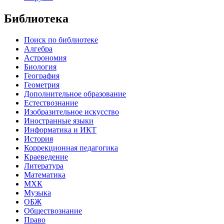
Библиотека
Поиск по библиотеке
Алгебра
Астрономия
Биология
География
Геометрия
Дополнительное образование
Естествознание
Изобразительное искусство
Иностранные языки
Информатика и ИКТ
История
Коррекционная педагогика
Краеведение
Литература
Математика
МХК
Музыка
ОБЖ
Обществознание
Право