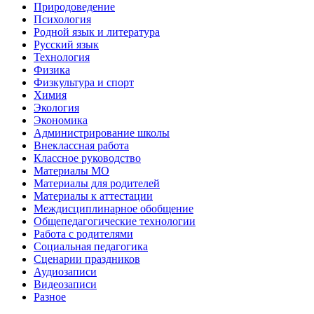
Природоведение
Психология
Родной язык и литература
Русский язык
Технология
Физика
Физкультура и спорт
Химия
Экология
Экономика
Администрирование школы
Внеклассная работа
Классное руководство
Материалы МО
Материалы для родителей
Материалы к аттестации
Междисциплинарное обобщение
Общепедагогические технологии
Работа с родителями
Социальная педагогика
Сценарии праздников
Аудиозаписи
Видеозаписи
Разное