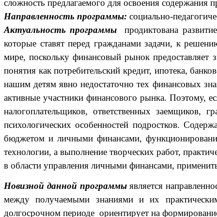
сложность предлагаемого для освоения содержания 
Направленность
программы:
социально-педагогиче
Актуальность
программы
продиктована развитие
которые ставят перед гражданами задачи, к решен
мире, поскольку финансовый рынок предоставляет з
понятия как потребительский кредит, ипотека, банк
нашим детям явно недостаточно тех финансовых зна
активные участники финансового рынка. Поэтому, е
налогоплательщиков, ответственных заемщиков, г
психологических особенностей подростков. Содерж
бюджетом и личными финансами, функционировании
технологии, а выполнение творческих работ, практи
в области управления личными финансами, применить
Новизной данной программы
является направленно
между получаемыми знаниями и их практически
долгосрочном периоде ориентирует на формирование 