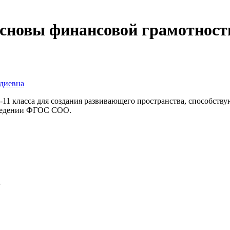
новы финансовой грамотности
ьдиевна
11 класса для создания развивающего пространства, способст
введении ФГОС СОО.
Б