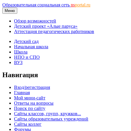
Образовательная социальная сеть
ns
portal.ru
Меню
Обзор возможностей
Детский проект «Алые паруса»
Аттестация педагогических работников
Детский сад
Начальная школа
Школа
НПО и СПО
ВУЗ
Навигация
Вход/регистрация
Главная
Мой мини-сайт
Ответы на вопросы
Поиск по сайту
Сайты классов, групп, кружков...
Сайты образовательных учреждений
Сайты коллег
Форумы