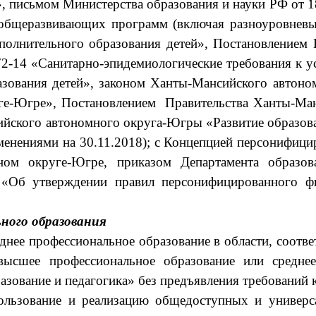
»
,
письмом Министерства образования и науки РФ от 1
общеразвивающих программ (включая разноуровневы
олнительного образования детей»,
Постановлением 
-14 «Санитарно-эпидемиологические требования к у
азования детей», законом Ханты-Мансийского автон
е-Югре», Постановлением Правительства Ханты-Ман
йского автономного округа-Югры «Развитие образов
изменениями на 30.11.2018); с Концепцией персонифи
ном округе-Югре, приказом Департамента образо
«Об утверждении правил персонифицированного 
ного образования
днее профессиональное образование в области, соотв
высшее профессиональное образование или среднее
зование и педагогика» без предъявления требований к
пользование и реализацию общедоступных и универ