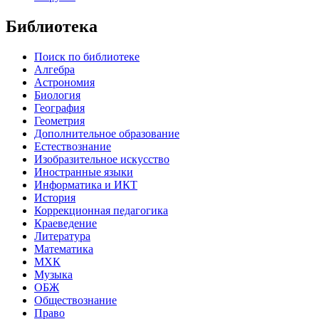
Библиотека
Поиск по библиотеке
Алгебра
Астрономия
Биология
География
Геометрия
Дополнительное образование
Естествознание
Изобразительное искусство
Иностранные языки
Информатика и ИКТ
История
Коррекционная педагогика
Краеведение
Литература
Математика
МХК
Музыка
ОБЖ
Обществознание
Право