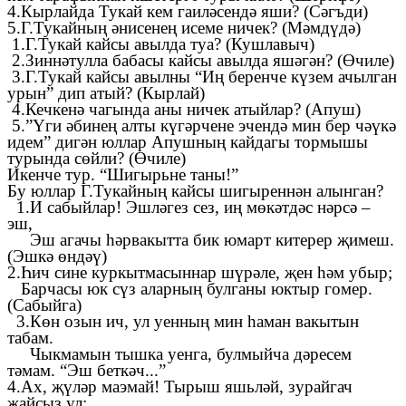
4.Кырлайда Тукай кем гаиләсендә яши? (Сәгъди)
5.Г.Тукайның әнисенең исеме ничек? (Мәмдүдә)
1.Г.Тукай кайсы авылда туа? (Кушлавыч)
2.Зиннәтулла бабасы кайсы авылда яшәгән? (Өчиле)
3.Г.Тукай кайсы авылны “Иң беренче күзем ачылган
урын” дип атый? (Кырлай)
4.Кечкенә чагында аны ничек атыйлар? (Апуш)
5.”Үги әбинең алты күгәрчене эчендә мин бер чәүкә
идем” дигән юллар Апушның кайдагы тормышы
турында сөйли? (Өчиле)
Икенче тур. “Шигырьне таны!”
Бу юллар Г.Тукайның кайсы шигыреннән алынган?
1.И сабыйлар! Эшләгез сез, иң мөкәтдәс нәрсә –
эш,
Эш агачы һәрвакытта бик юмарт китерер җимеш.
(Эшкә өндәү)
2.Һич сине куркытмасыннар шүрәле, җен һәм убыр;
Барчасы юк сүз аларның булганы юктыр гомер.
(Сабыйга)
3.Көн озын ич, ул уенның мин һаман вакытын
табам.
Чыкмамын тышка уенга, булмыйча дәресем
тәмам. “Эш беткәч...”
4.Ах, җүләр маэмай! Тырыш яшьләй, зурайгач
җайсыз ул: