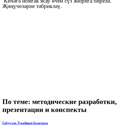
Кичәгә йомгак ясау өчен сүз жюрига бирелә.
Җиңүчеләрне тәбрикләү.
По теме: методические разработки,
презентации и конспекты
Габдулла Тукайның балачагы