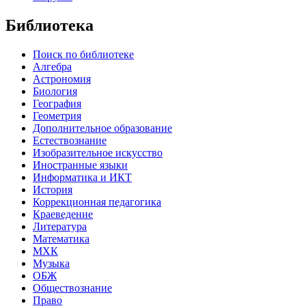
Библиотека
Поиск по библиотеке
Алгебра
Астрономия
Биология
География
Геометрия
Дополнительное образование
Естествознание
Изобразительное искусство
Иностранные языки
Информатика и ИКТ
История
Коррекционная педагогика
Краеведение
Литература
Математика
МХК
Музыка
ОБЖ
Обществознание
Право