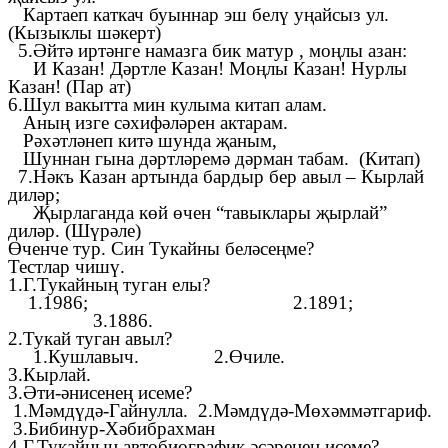
Картаеп каткач буыннар эш белү уңайсыз ул.
(Кызыклы шәкерт)
5.Әйтә иртәнге намазга бик матур , моңлы азан:
И Казан! Дәртле Казан! Моңлы Казан! Нурлы
Казан! (Пар ат)
6.Шул вакытта мин кулыма китап алам.
Аның изге сәхифәләрен актарам.
Рәхәтләнеп китә шунда җаным,
Шуннан гына дәртләремә дәрман табам. (Китап)
7.Нәкъ Казан артында бардыр бер авыл – Кырлай
диләр;
Җырлаганда көй өчен “тавыклары җырлай”
диләр. (Шүрәле)
Өченче тур. Син Тукайны беләсеңме?
Тестлар чишү.
1.Г.Тукайның туган елы?
1.1986; 2.1891;
3.1886.
2.Тукай туган авыл?
1.Кушлавыч. 2.Өчиле.
3.Кырлай.
3.Әти-әнисенең исеме?
1.Мәмдүдә-Гайнулла. 2.Мәмдүдә-Мөхәммәтгариф.
3.Бибинур-Хәбибрахман
4.Г.Тукайның автобиографик әсәренең исеме?