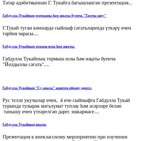
Татар әдәбитяыннан Г. Тукайга багышланган презентация...
Габдулла Тукайның тормышы һәм иҗаты буенча "Тамчы шоу"
Г.Тукай туган көннәрдә сыйныф сәгатьләрендә үткәрү өчен
тәрбия чарасы....
Габдулла Тукайның томыш юлы һәм иҗаты.
Габдулла Тукайның тормыш юлы һәм иҗаты буенча
"Йолдызлы сәгать"....
Габдулла Тукайның "Су анасы" әкиятен өйрәнү дәресе.
Рус телле укучылар өчен, 4 нче сыйныфта Габдулла Тукай
турында тулырак мәгьлүмат туплау һәм әсәрләре белән
танышу өчен үтеәрелгән дәрес эшкәрмәсе....
Габдулла Тукайның иҗаты
Презентация к внеклассному мероприятию при изучении