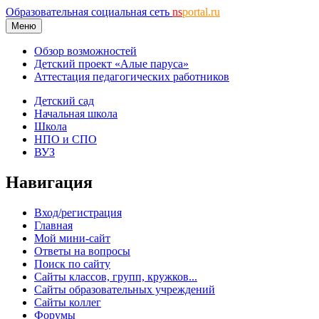
Образовательная социальная сеть
ns
portal.ru
Меню
Обзор возможностей
Детский проект «Алые паруса»
Аттестация педагогических работников
Детский сад
Начальная школа
Школа
НПО и СПО
ВУЗ
Навигация
Вход/регистрация
Главная
Мой мини-сайт
Ответы на вопросы
Поиск по сайту
Сайты классов, групп, кружков...
Сайты образовательных учреждений
Сайты коллег
Форумы