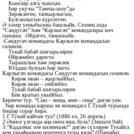
Кыюлар алга чыксын.
Һәр укучы “Тамчы-шоу”да
Зирәклеген, тапкырлыгын,
Булганлыгын күрсәтсен.
Ә хәзер уеныбызны башлыйк. Сезнең алда
“Сандугач” һәм “Карлыгач” командалары көч
сынаша. Әйдәгез, танышыйк.
-Сандугач командасы Карлыгач командасын
сәламли.
Тукай бабай шигырьләрен
Өйрәнәбез дәрестә.
Тырышлык һәм зирәклек
Юлдаш булсын һәр эштә.
Карлыгач командасы Сандугач командасын сәламли.
Кирәк икән – җырлыйбыз,
Кирәк икән – сөйлибез.
Тукай бабай шигырьләрен
Бик яратып укыйбыз.
Беренче тур. “Син – миңа, мин - сиңа” дигән уен.
Һәр команда каршы як командага Г.Тукай турында
бишәр сорау бирә.
1.Г.Тукай кайчан туа? (1886 ел, 26 апрель)
2.Әнисе үлгәндә аңа ничә яшь була? (3яшьтә 9ай)
3.”Кадалмас әле килмешәк!” дигән сүзләрне Тукайга
кем тарафыннан ишетергә туры килә? (Шәрифә)