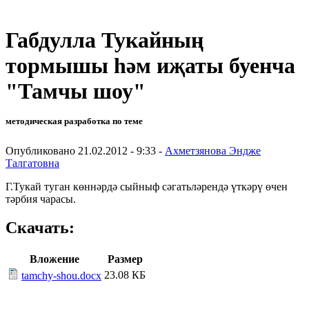
Габдулла Тукайның
тормышы һәм иҗаты буенча
"Тамчы шоу"
методическая разработка по теме
Опубликовано 21.02.2012 - 9:33 -
Ахметзянова Эндже
Талгатовна
Г.Тукай туган көннәрдә сыйныф сәгатьләрендә үткәрү өчен
тәрбия чарасы.
Скачать:
Вложение
Размер
23.08 КБ
tamchy-shou.docx