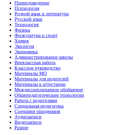
Природоведение
Психология
Родной язык и литература
Русский язык
Технология
Физика
Физкультура и спорт
Химия
Экология
Экономика
Администрирование школы
Внеклассная работа
Классное руководство
Материалы МО
Материалы для родителей
Материалы к аттестации
Междисциплинарное обобщение
Общепедагогические технологии
Работа с родителями
Социальная педагогика
Сценарии праздников
Аудиозаписи
Видеозаписи
Разное