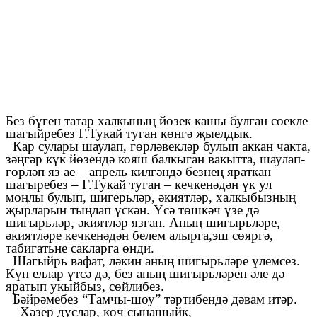
Без бүген татар халкының йөзек кашы булган сөекле
шагыйребез Г.Тукай туган көнгә җыелдык.
Кар сулары шаулап, гөрләвекләр булып аккан чакта,
зәңгәр күк йөзендә кояш балкыган вакытта, шаулап-
гөрләп яз ае – апрель килгәндә безнең яраткан
шагыребез – Г.Тукай туган – кечкенәдән үк ул
моңлы булып, шигерьләр, әкиятләр, халкыбызның
җырларын тыңлап үскән. Үсә төшкәч үзе дә
шигырьләр, әкиятләр язган. Аның шигырьләре,
әкиятләре кечкенәдән белем алырга,эш сөяргә,
табигатьне сакларга өнди.
Шагыйрь вафат, ләкин аның шигырьләре үлемсез.
Күп еллар үтсә дә, без аның шигырьләрен әле дә
яратып укыйбыз, сөйлибез.
Бәйрәмебез “Тамчы-шоу” тәртибендә дәвам итәр.
Хәзер дуслар, көч сынашыйк,