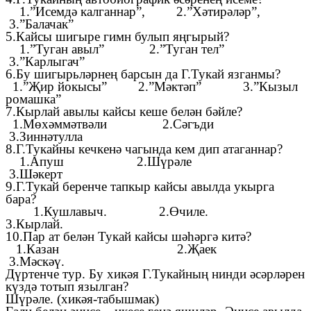
1.”Исемдә калганнар”, 2.”Хәтирәләр”,
3.”Балачак”
5.Кайсы шигыре гимн булып яңгырый?
1.”Туган авыл” 2.”Туган тел”
3.”Карлыгач”
6.Бу шигырьләрнең барсын да Г.Тукай язганмы?
1.”Җир йокысы” 2.”Мәктәп” 3.”Кызыл
ромашка”
7.Кырлай авылы кайсы кеше белән бәйле?
1.Мөхәммәтвәли 2.Сәгъди
3.Зиннәтулла
8.Г.Тукайны кечкенә чагында кем дип атаганнар?
1.Апуш 2.Шүрәле
3.Шәкерт
9.Г.Тукай беренче тапкыр кайсы авылда укырга
бара?
1.Кушлавыч. 2.Өчиле.
3.Кырлай.
10.Пар ат белән Тукай кайсы шәһәргә китә?
1.Казан 2.Җаек
3.Мәскәү.
Дүртенче тур. Бу хикәя Г.Тукайның нинди әсәрләрен
күздә тотып язылган?
Шүрәле. (хикәя-табышмак)