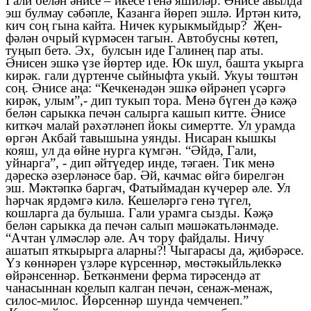
Гали белән әнисе – икесе генә яшиләр. Әнисе авылда
эш булмау сәбәпле, Казанга йөреп эшлә. Иртән китә,
кич соң гына кайта. Ничек курыкмыйдыр? Җен-
фәлән очрый күрмәсен тагын. Автобусны көтеп,
туңып бетә. Эх, булсын иде Галинең пар аты.
Әнисен эшкә үзе йөртер иде. Юк шул, башта укырга
кирәк. гали дүртенче сыйныфта укый. Укуы төштән
соң. Әнисе аңа: “Кечкенәдән эшкә өйрәнеп үсәргә
кирәк, улым”,- дип тукып тора. Менә бүген дә кәҗә
белән сарыкка печән салырга кашып китте. Әнисе
киткәч малай рәхәтләнеп йокы симертте. Ул урамда
өргән Акбай тавышына уянды. Нисаран кышкы
кояш, ул да өйне нурга күмгән. “Әйдә, Гали,
уйнарга”, - дип әйтүедер инде, тәгаен. Тик менә
дәрескә әзерләнәсе бар. Әй, качмас өйгә бирелгән
эш. Мәктәпкә баргач, Фатыймадан күчерер әле. Ул
һәрчак ярдәмгә килә. Кешеләргә генә түгел,
кошларга да булыша. Гали урамга сызды. Кәҗә
белән сарыкка да печән салып мәшәкатьләнмәде.
“Ачтан үлмәсләр әле. Ач тору файдалы. Ничу
ашатып яткырырга аларны?! Чыгарасы да, җибәрәсе.
Үз көннәрен үзләре күрсеннәр, мөстәкыйльлеккә
өйрәнсеннәр. Беткәнмени ферма тирәсендә ат
чанасыннан коелып калган печән, сенаж-менаж,
силос-милос. Йөрсеннәр шунда чемченеп.”